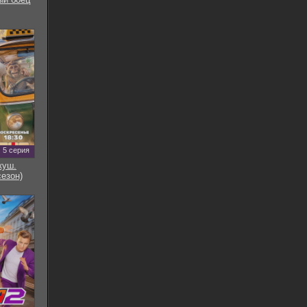
5 серия
куш.
сезон)