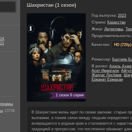
Шахристан (1 сезон)
Год выпуска:
2023
Страна:
Казахстан
Жанр:
Детективы
,
Тр
Продолжительность:
24
,
21
Качество:
HD (720p)
Режиссер:
Бахтияр Б
В ролях:
Адиль Ахме
Асет Имангали
,
Айгул
Жалгас Лесбаев
,
Шаг
Ерканат Ермахан
1 сезон 6 серия
орамы
лы
13736
В Шахристане жизнь идет по своим законам: старые п
вызовами, а тонкие связи между людьми определяют с
возвращается в родные края и сталкивается с нарас
традицией и прогрессом, что постепенно обнажает дав