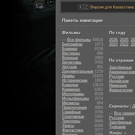
🇰🇿
Версия для Казахстана
Панель навигации
Фильмы
По году
—
Все фильмы
44616
2026
,
2025
,
20
Биографии
1873
2023
,
2022
,
20
Боевики
8158
Вестерны
496
Военные
2082
По странам
Детективы
3705
Детские
401
Зарубежные
Документальные
1219
Американские
Драмы
21601
Русские
Исторические
1897
Индийские
Комедии
13619
Немецкие
Криминал
6262
Французские
Мелодрамы
8339
Мультфильмы
2574
Мюзиклы
904
Сериалы
|
Д
Приключения
4804
Семейные
3706
—
Все сериа
Cпортивные
1005
Русские
Триллеры
9940
Зарубежные
Ужасы
6058
Турецкие
Фантастика
3777
Жанры
►
Фэнтези
3786