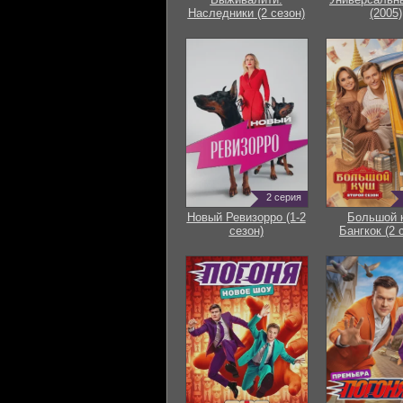
Наследники (2 сезон)
(2005)
2 серия
Новый Ревизорро (1-2
Большой 
сезон)
Бангкок (2 