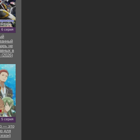
6 серия
ый
ванный
арь не
авных в
 (2026)
5 серия
р — это
р для
сезон)