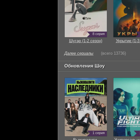
8 серия
Шугар (1-2 сезон)
Укрытие (1-3
Далее сериалы
(всего 13736)
Обновления Шоу
1 серия
Выживалити.
Универсальн