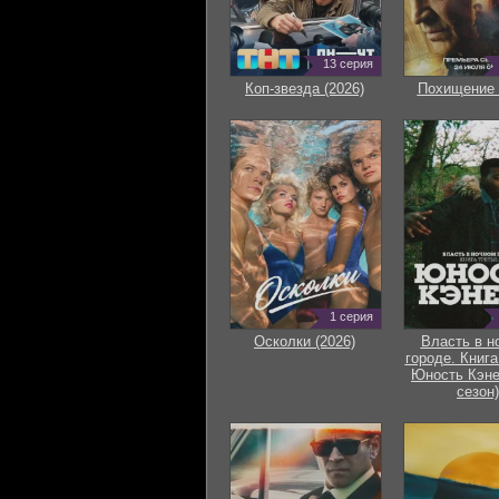
13 серия
Коп-звезда (2026)
Похищение 
1 серия
Осколки (2026)
Власть в н
городе. Книга
Юность Кэне
сезон)