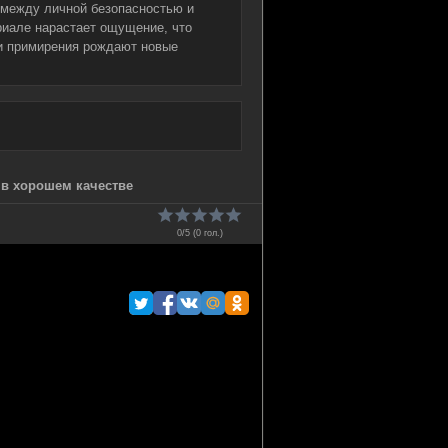
 между личной безопасностью и
риале нарастает ощущение, что
ки примирения рождают новые
 в хорошем качестве
0/5 (
0
гол.)