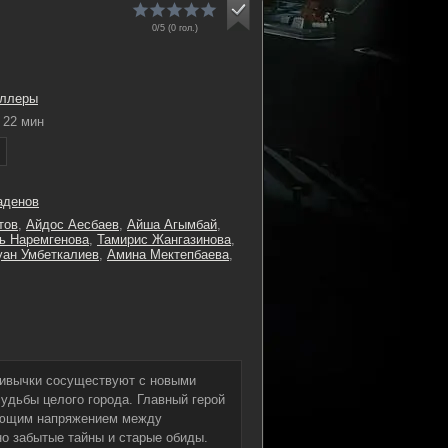
0/5 (
0
гол.)
иллеры
22 мин
аденов
тов
,
Айдос Аесбаев
,
Айша Агымбай
,
ь Наремгенова
,
Тамирис Жангазинова
,
уан Умбеткалиев
,
Амина Мектепбаева
,
ривычки сосуществуют с новыми
удьбы целого города. Главный герой
тающим напряжением между
но забытые тайны и старые обиды.