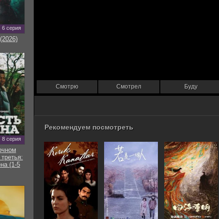
6 серия
(2026)
Смотрю
Смотрел
Буду
Рекомендуем посмотреть
8 серия
очном
 третья:
на (1-5