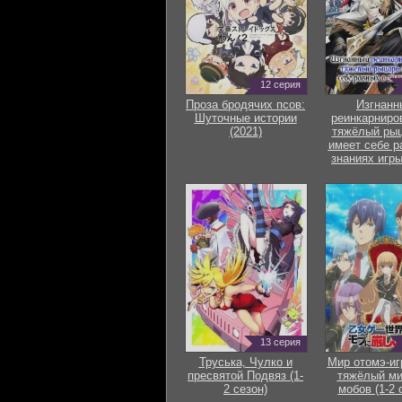
12 серия
Проза бродячих псов:
Изгнанн
Шуточные истории
реинкарниро
(2021)
тяжёлый рыц
имеет себе р
знаниях игры
13 серия
Труська, Чулко и
Мир отомэ-иг
пресвятой Подвяз (1-
тяжёлый ми
2 сезон)
мобов (1-2 