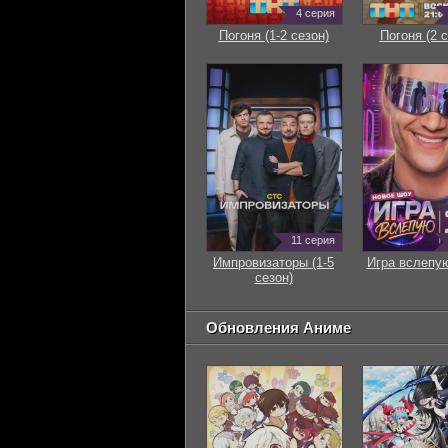
4 серия
Погоня (1-2 сезон)
Погоня (2 с
11 серия
Импровизаторы (1-5
Игра вслепую
сезон)
Обновления Аниме