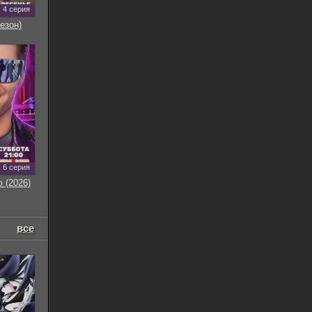
4 серия
езон)
6 серия
 (2026)
все