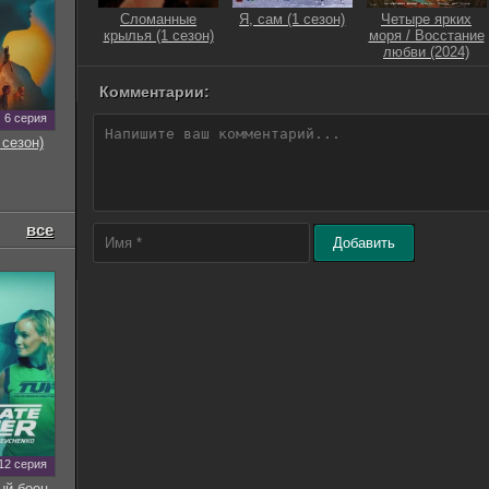
Сломанные
Я, сам (1 сезон)
Четыре ярких
крылья (1 сезон)
моря / Восстание
любви (2024)
Комментарии:
6 серия
 сезон)
все
Добавить
12 серия
ый боец