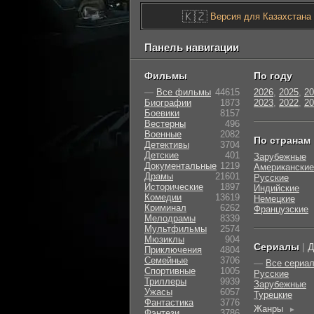
🇰🇿
Версия для Казахстана
Панель навигации
Фильмы
По году
—
Все фильмы
44615
2026
,
2025
,
20
Биографии
1873
2023
,
2022
,
20
Боевики
8157
Вестерны
496
Военные
2082
По странам
Детективы
3704
Детские
401
Зарубежные
Документальные
1219
Американские
Драмы
21601
Русские
Исторические
1897
Индийские
Комедии
13619
Немецкие
Криминал
6262
Французские
Мелодрамы
8339
Мультфильмы
2574
Мюзиклы
904
Сериалы
|
Д
Приключения
4804
Семейные
3706
—
Все сериа
Cпортивные
1005
Русские
Триллеры
9939
Зарубежные
Ужасы
6057
Турецкие
Фантастика
3776
Жанры
►
Фэнтези
3786