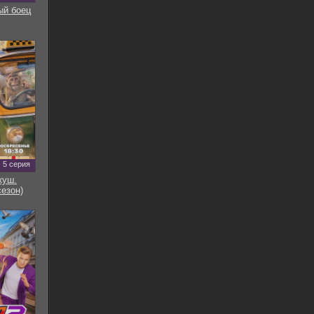
ый боец
5 серия
куш.
сезон)