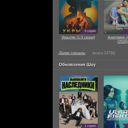
6 серия
Укрытие (1-3 сезон)
Анатомия ч
(2026)
Далее сериалы
(всего 13736)
Обновления Шоу
1 серия