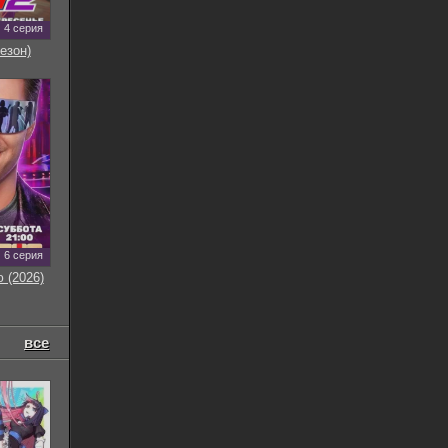
4 серия
езон)
6 серия
 (2026)
все