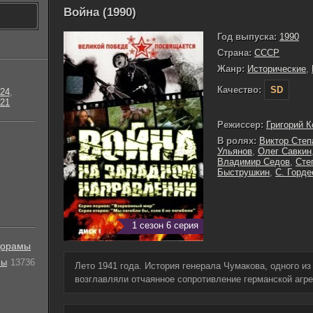
Война (1990)
Год выпуска:
1990
Страна:
СССР
Жанр:
Исторические
,
Качество:
SD
24
,
21
Режиссер:
Григорий К
В ролях:
Виктор Степ
Ульянов
,
Олег Савкин
Владимир Седов
,
Сте
Быструшкин
,
С. Горде
1 сезон 6 серия
орамы
лы
13736
Лето 1941 года. История генерала Чумакова, одного из
возглавляли отчаянное сопротивление германской агре