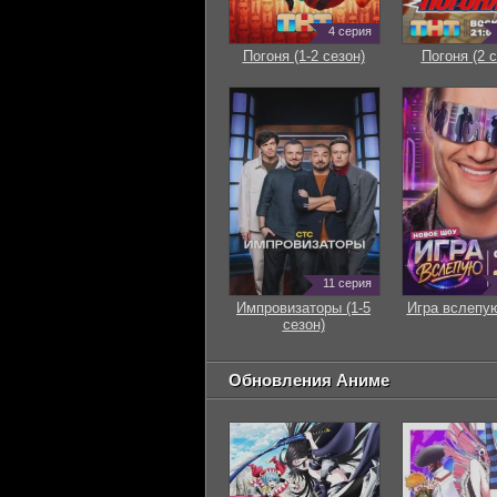
4 серия
Погоня (1-2 сезон)
Погоня (2 с
11 серия
Импровизаторы (1-5
Игра вслепую
сезон)
Обновления Аниме