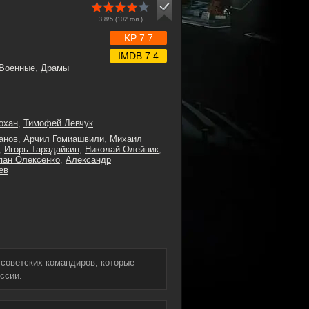
3.8/5 (
102
гол.)
KP 7.7
IMDB 7.4
Военные
,
Драмы
охан
,
Тимофей Левчук
анов
,
Арчил Гомиашвили
,
Михаил
,
Игорь Тарадайкин
,
Николай Олейник
,
пан Олексенко
,
Александр
ев
 советских командиров, которые
ссии.