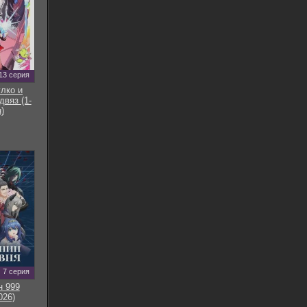
13 серия
улко и
двяз (1-
)
7 серия
н 999
026)