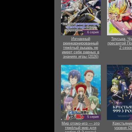
6 серия
Изгнанный
Труська, Ч
реинкарнированный
пресвятой По
тяжёлый рыцарь не
2 сезон
имеет себе равных в
знаниях игры (2026)
5 серия
Мир отомэ-игр — это
Крестьяни
тяжёлый мир для
уровня (2