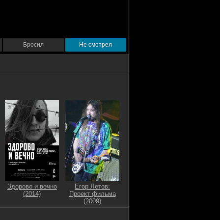
Бросил
Не смотрел
Здорово и вечно
Егор Летов:
(2014)
Проект фильма
(2009)