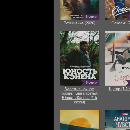
6 серия
Похищение (2026)
Осколки (
8 серия
Власть в ночном
Шугар (1-2 
городе. Книга третья:
Юность Кэнена (1-5
сезон)