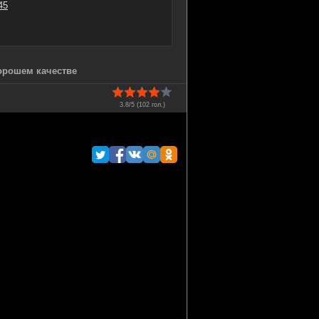
45
хорошем качестве
3.8/5 (
102
гол.)