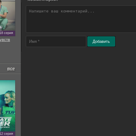
18 серия
увств
Добавить
все
12 серия