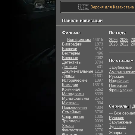
🇰🇿
Версия для Казахстана
Панель навигации
Фильмы
По году
—
Все фильмы
44615
2026
,
2025
,
20
Биографии
1873
2023
,
2022
,
20
Боевики
8157
Вестерны
496
Военные
2082
По странам
Детективы
3704
Детские
401
Зарубежные
Документальные
1219
Американские
Драмы
21601
Русские
Исторические
1897
Индийские
Комедии
13619
Немецкие
Криминал
6262
Французские
Мелодрамы
8339
Мультфильмы
2574
Мюзиклы
904
Сериалы
|
Д
Приключения
4804
Семейные
3706
—
Все сериа
Cпортивные
1005
Русские
Триллеры
9939
Зарубежные
Ужасы
6057
Турецкие
Фантастика
3776
Жанры
►
Фэнтези
3786