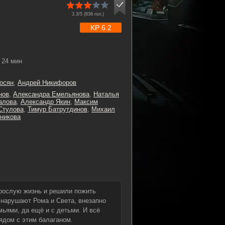
3.3/5 (
836
гол.)
KP 6.2
24 мин
росян
,
Андрей Никифоров
нов
,
Александра Емельянова
,
Наталья
алова
,
Александр Якин
,
Максим
Стулова
,
Тимур Батрутдинов
,
Михаил
никова
зрослую жизнь и решили пожить
нарушают Рома и Света, внезапно
ьями, да ещё и с детьми. И всё
ядом с этим балаганом.