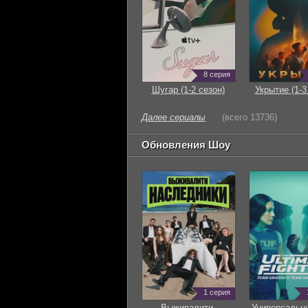
8 серия
Шугар (1-2 сезон)
Укрытие (1-3
Далее сериалы
(всего 13736)
Обновления Шоу
1 серия
Выживалити.
Универсальн