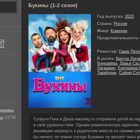
Букины (1-2 сезон)
Год выпуска:
2023
Страна:
Россия
Жанр:
Комедии
Продолжительность:
24
,
21
Режиссер:
Гарик Пет
В ролях:
Виктор Логи
Бочкарёва
,
Дарья Саг
Лагашкин
,
Екатерина 
Тарабукин
,
София Сот
орамы
лы
13736
Супруги Гена и Даша наконец-то отправили детей во в
в своё удовольствие. Однако романтическую идиллию 
решившие нагрянуть к родителям вместе со своими сем
бы ничего, но новые соседи Букиных не желают жить р