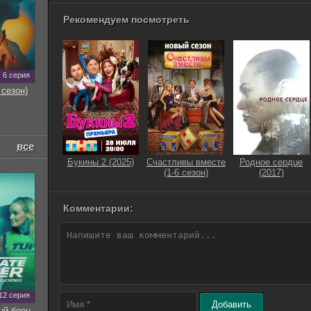
Рекомендуем посмотреть
6 серия
 сезон)
все
Букины 2 (2025)
Счастливы вместе
Родное сердце
(1-6 сезон)
(2017)
Комментарии:
12 серия
Добавить
ый боец