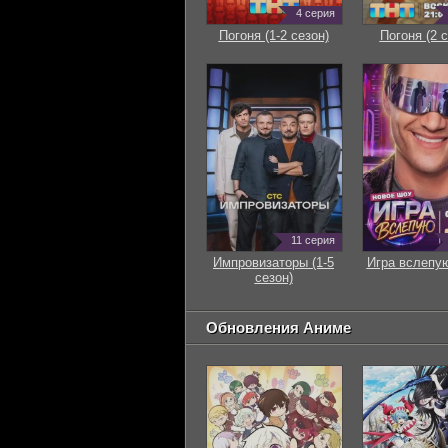
4 серия
Погоня (1-2 сезон)
Погоня (2 с
11 серия
Импровизаторы (1-5
Игра вслепую
сезон)
Обновления Аниме