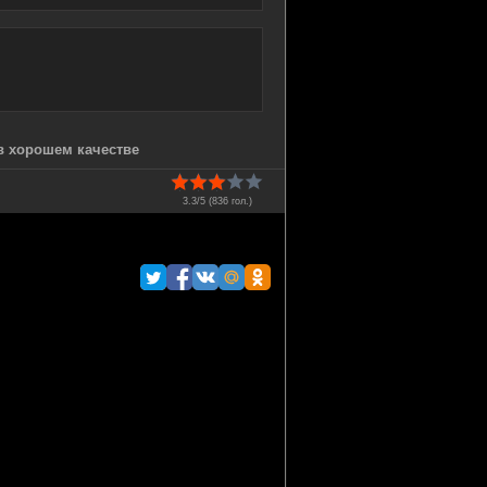
 в хорошем качестве
3.3/5 (
836
гол.)