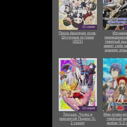
12 серия
Проза бродячих псов:
Изгнанн
Шуточные истории
реинкарниро
(2021)
тяжёлый рыц
имеет себе р
знаниях игры
13 серия
Труська, Чулко и
Мир отомэ-иг
пресвятой Подвяз (1-
тяжёлый ми
2 сезон)
мобов (1-2 