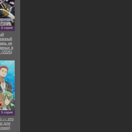
6 серия
ый
ванный
арь не
авных в
 (2026)
5 серия
р — это
р для
сезон)