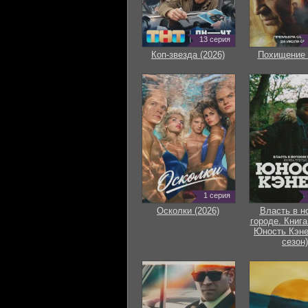
13 серия
Коп-звезда (2026)
Похищение 
1 серия
Осколки (2026)
Власть в н
городе. Книга
Юность Кэне
сезон)