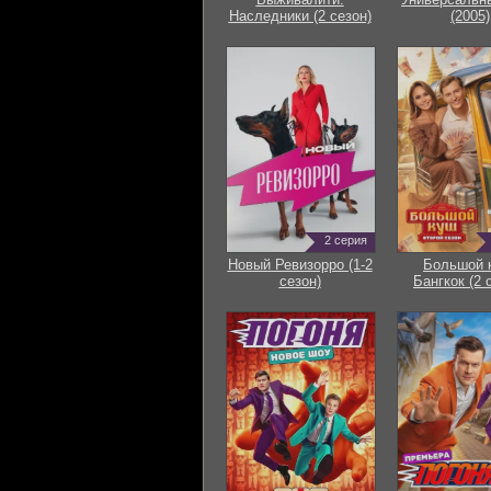
Наследники (2 сезон)
(2005)
2 серия
Новый Ревизорро (1-2
Большой 
сезон)
Бангкок (2 