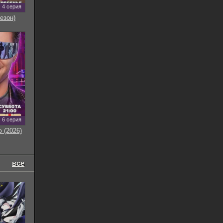
4 серия
езон)
6 серия
 (2026)
все