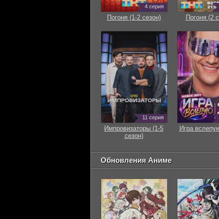
4 серия
Погоня (1-2 сезон)
Погоня (2 с
11 серия
Импровизаторы (1-5
Игра вслепую
сезон)
Обновления Аниме