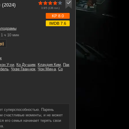
 (2024)
3.9/5 (
136
гол.)
KP 8.0
IMDB 7.6
елодрамы
1 ч 10 мин
p)
к
хон У-хи
,
Ко Ду-щим
,
Клаудия Ким
,
Пак
бель
,
Чхве Гван-нок
,
Чон Мин-а
,
Со
ает суперспособностью. Парень
ои счастливые моменты, и не может
ся его семья начинает терять свои
ка.