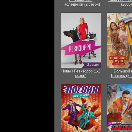
Наследники (2 сезон)
(2005)
2 серия
Новый Ревизорро (1-2
Большой 
сезон)
Бангкок (2 