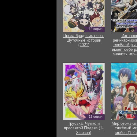
12 серия
Проза бродячих псов:
Изгнанн
Шуточные истории
реинкарниро
(2021)
тяжёлый рыц
имеет себе р
знаниях игры
13 серия
Труська, Чулко и
Мир отомэ-иг
пресвятой Подвяз (1-
тяжёлый ми
2 сезон)
мобов (1-2 