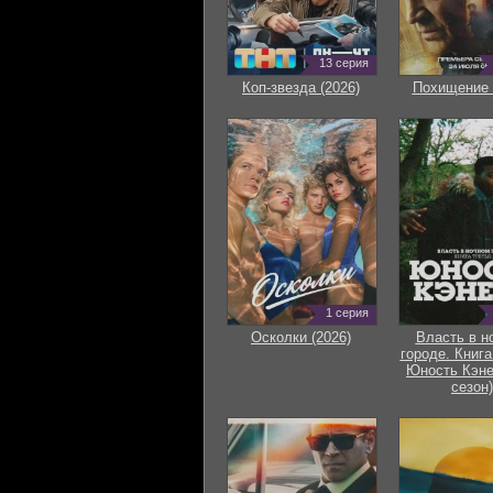
13 серия
Коп-звезда (2026)
Похищение 
1 серия
Осколки (2026)
Власть в н
городе. Книга
Юность Кэне
сезон)