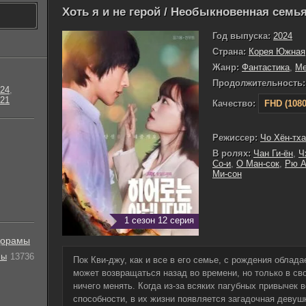
Хоть я и не герой / Необыкновенная семья
Год выпуска:
2024
Страна:
Корея Южная
Жанр:
Фантастика
,
М
Продолжительность:
24
,
21
Качество:
FHD (1080
Режиссер:
Чо Хён-тха
В ролях:
Чан Ги-ён
,
Ч
Со-и
,
О Ман-сок
,
Рю А
Ми-сон
1 сезон 12 серия
орамы
лы
13736
Пок Кви-джу, как и все в его семье, с рождения облад
может возвращаться назад во времени, но только в св
ничего менять. Когда из-за всяких пагубных привычек в
способности, в их жизни появляется загадочная девуш