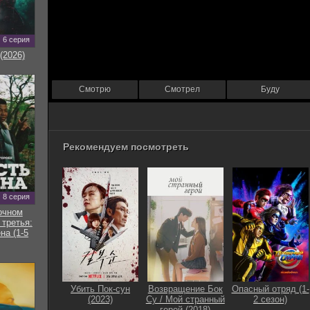
6 серия
(2026)
Смотрю
Смотрел
Буду
Рекомендуем посмотреть
8 серия
очном
 третья:
на (1-5
Убить Пок-сун
Возвращение Бок
Опасный отряд (1-
(2023)
Су / Мой странный
2 сезон)
герой (2018)