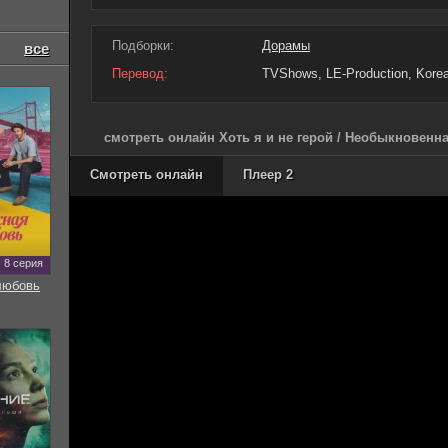
Подборки:
Дорамы
все
Перевод:
TVShows, LE-Production, Korean
смотреть онлайн Хоть я и не герой / Необыкновенна
Смотреть онлайн
Плеер 2
8 серия
любовь