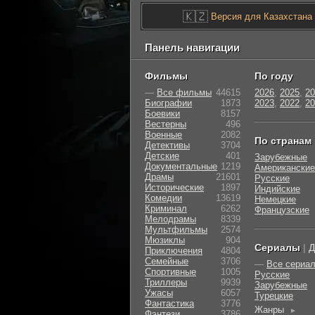
🇰🇿
Версия для Казахстана
Панель навигации
Фильмы
По году
—
Все фильмы
44615
2026
,
2025
,
20
Биографии
1873
2023
,
2022
,
20
Боевики
8157
Вестерны
496
Военные
2082
По странам
Детективы
3704
Детские
401
Зарубежные
Документальные
1219
Американские
Драмы
21601
Русские
Исторические
1897
Индийские
Комедии
13619
Немецкие
Криминал
6262
Французские
Мелодрамы
8339
Мультфильмы
2574
Мюзиклы
904
Сериалы
|
Д
Приключения
4804
Семейные
3706
—
Все сериа
Cпортивные
1005
Русские
Триллеры
9939
Зарубежные
Ужасы
6057
Турецкие
Фантастика
3776
Жанры
►
Фэнтези
3786