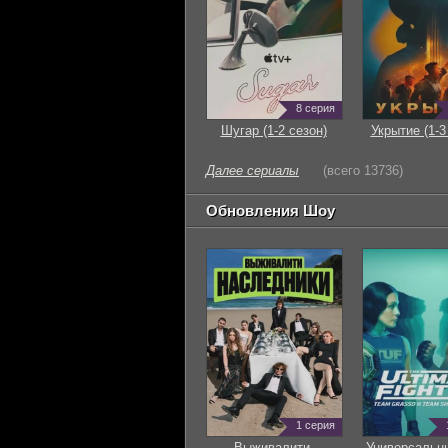
8 серия
Шугар (1-2 сезон)
Укрытие (1-3
Далее сериалы
(всего 13736)
Обновления Шоу
1 серия
Выживалити.
Универсальн