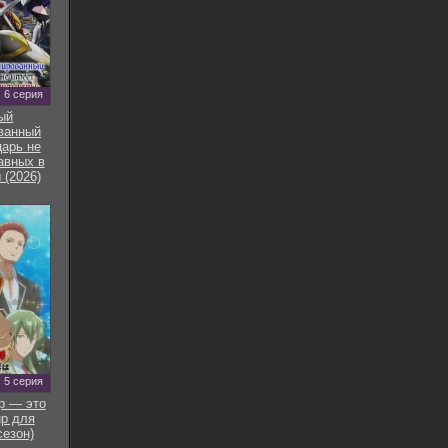
6 серия
ый
ванный
арь не
авных в
 (2026)
5 серия
р — это
р для
сезон)