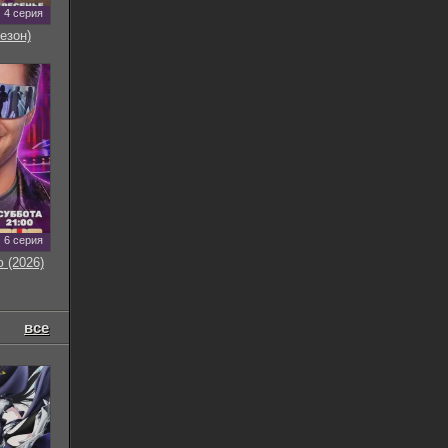
4 серия
езон)
6 серия
 (2026)
все