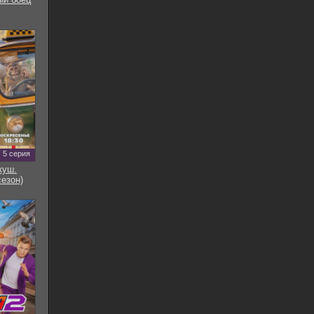
5 серия
куш.
сезон)