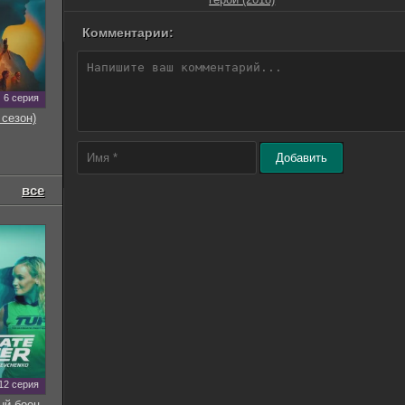
Комментарии:
6 серия
 сезон)
Добавить
все
12 серия
ый боец