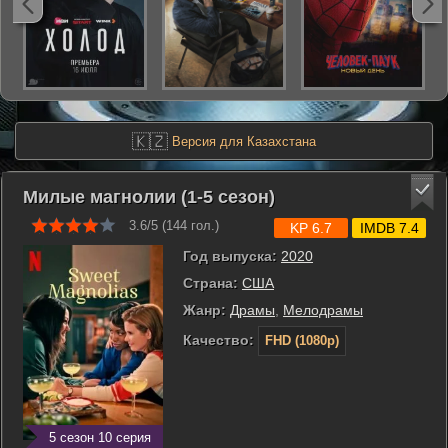
🇰🇿
Версия для Казахстана
Милые магнолии (1-5 сезон)
3.6/5 (
144
гол.)
KP 6.7
IMDB 7.4
Год выпуска:
2020
Страна:
США
Жанр:
Драмы
,
Мелодрамы
Качество:
FHD (1080p)
5 сезон 10 серия