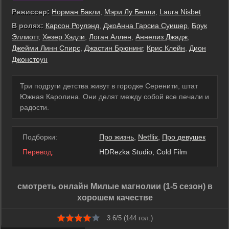
Режиссер:
Норман Бакли
,
Мэри Лу Белли
,
Laura Nisbet
В ролях:
Карсон Роулэнд
,
ДжоАнна Гарсиа Суишер
,
Брук
Эллиотт
,
Хезер Хэдли
,
Логан Аллен
,
Аннелиз Джадж
,
Джейми Линн Спирс
,
Джастин Брюнинг
,
Крис Клейн
,
Дион
Джонстоун
Три подруги детства живут в городке Серенити, штат
Южная Каролина. Они делят между собой все печали и
радости.
Подборки:
Про жизнь
,
Netflix
,
Про девушек
Перевод:
HDRezka Studio, Cold Film
смотреть онлайн Милые магнолии (1-5 сезон) в
хорошем качестве
3.6/5 (
144
гол.)