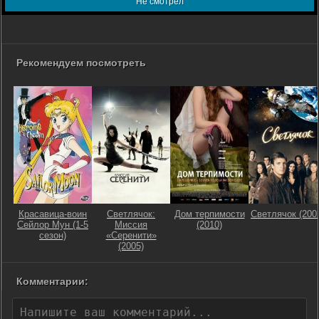
Не смотрел
Рекомендуем посмотреть
Красавица-воин
Светлячок:
Дом терпимости
Светлячок (200
Сейлор Мун (1-5
Миссия
(2010)
сезон)
«Серенити»
(2005)
Комментарии: