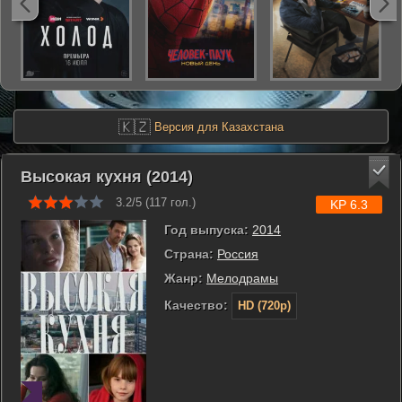
🇰🇿
Версия для Казахстана
Высокая кухня (2014)
3.2/5 (
117
гол.)
KP 6.3
Год выпуска:
2014
Страна:
Россия
Жанр:
Мелодрамы
Качество:
HD (720p)