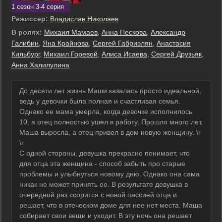
1 сезон 3-4 серия
Режиссер:
Владислав Николаев
В ролях:
Михаил Мамаев
,
Анна Пескова
,
Александр
Галибин
,
Яна Крайнова
,
Сергей Габриэлян
,
Анастасия
Кильбург
,
Михаил Горевой
,
Алиса Исаева
,
Сергей Друзьяк
,
Анна Халилулина
До десяти лет жизнь Маши казалась просто идеальной,
ведь у девочки была полная и счастливая семья.
Однако ее мама умерла, когда девочке исполнилось
10, а отец полностью ушел в работу. Прошло много лет,
Маша выросла, а отец привел в дом новую женщину. \r
\r
С одной стороны, девушка прекрасно понимает, что
для отца эта женщина - способ забыть про старые
проблемы и улыбнуться новому дню. Однако она сама
никак не может принять ее. В результате девушка в
очередной раз ссорится с новой пассией отца и
решает, что в отеческом доме для нее нет места. Маша
собирает свои вещи и уходит. В эту ночь она решает