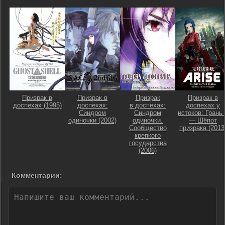
Призрак в
Призрак в
Призрак
Призрак в
доспехах (1995)
доспехах:
в доспехах:
доспехах у
Синдром
Синдром
истоков: Грань 
одиночки (2002)
одиночки.
— Шёпот
Сообщество
призрака (2013
крепкого
государства
(2006)
Комментарии: