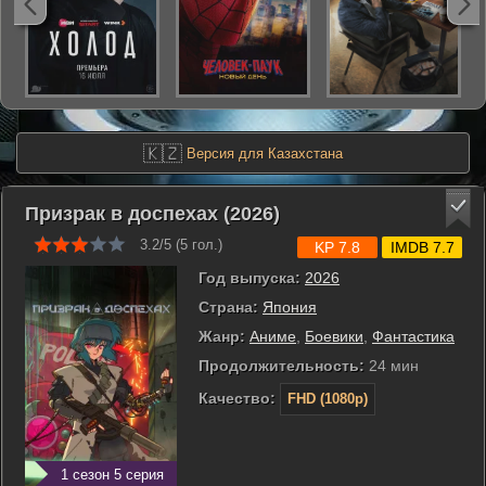
🇰🇿
Версия для Казахстана
Призрак в доспехах (2026)
3.2/5 (
5
гол.)
KP 7.8
IMDB 7.7
Год выпуска:
2026
Страна:
Япония
Жанр:
Аниме
,
Боевики
,
Фантастика
Продолжительность:
24 мин
Качество:
FHD (1080p)
1 сезон 5 серия