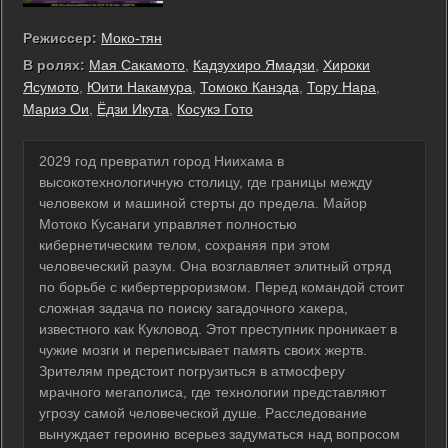
Режиссер:
Моко-тян
В ролях:
Мая Сакамото
,
Кадзухиро Ямадзи
,
Хироки
Ясумото
,
Юити Накамура
,
Томоко Канэда
,
Тору Нара
,
Мариэ Ои
,
Ёдзи Икута
,
Косукэ Гото
2029 год превратил город Ниихама в
высокотехнологичную столицу, где границы между
человеком и машиной стерты до предела. Майор
Мотоко Кусанаги управляет полностью
кибернетическим телом, сохраняя при этом
человеческий разум. Она возглавляет элитный отряд
по борьбе с кибертерроризмом. Перед командой стоит
сложная задача по поиску загадочного хакера,
известного как Кукловод. Этот преступник проникает в
чужие мозги и переписывает память своих жертв.
Зрителям предстоит погрузиться в атмосферу
мрачного мегаполиса, где технологии представляют
угрозу самой человеческой душе. Расследование
вынуждает героиню всерьез задуматься над вопросом