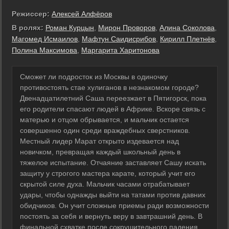
Режиссер:
Алексей Алфёров
В ролях:
Роман Курцын
,
Мирон Проворов
,
Алина Соколова
,
Магомед Исмаилов
,
Мафтун Саидисрибов
,
Кирилл Плетнёв
,
Полина Максимова
,
Маргарита Харитонова
Сможет ли подросток из Москвы в одиночку
противостоять стае хулиганов в незнакомом городе?
Двенадцатилетний Саша переезжает в Пятигорск, пока
его родители спасают людей в Африке. Вскоре связь с
матерью и отцом обрывается, и мальчик остается
совершенно один среди враждебных сверстников.
Местный лидер Марат открыто издевается над
новичком, превращая каждый школьный день в
тяжелое испытание. Отчаяние заставляет Сашу искать
защиту у строгого мастера карате, который учит его
скрытой силе духа. Мальчик часами отрабатывает
удары, чтобы однажды выйти на татами против давних
обидчиков. Он учит сложные приемы ради возможности
постоять за себя и вернуть веру в завтрашний день. В
финальной схватке после сокрушительного падения