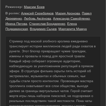
Режиссер:
Максим Боев
В ролях:
Алексей Серебряков
,
Мария Аронова
,
Павел
Деревянко
,
Любовь Аксёнова
,
Александр Самойленко
,
Ирина Пегова
,
Станислав Бондаренко
,
Елена
Подкаминская
,
Владимир Сычев
,
Маргарита Мамун
Стример под маской злобного кролика ежедневно
транслирует истории миллионов людей ради охватов в
рунете. Этот блогер превращает чужие трагедии,
измены и провалы в повод для яростной травли.
Каждый эфир собирает огромную аудиторию,
наблюдающую за уничтожением репутаций в прямом
эфире. В структуре фильма скрыты пять историй об
экстремалах, музыкантах и обычных семьях, чьи
судьбы стали просто контентом. Провокации мастера
троллинга охватывают все слои общества, выходя
далеко за границы виртуальных чатов. Герой считает
жертв игры лишь набором пикселей, не подозревая о
реальных последствиях такой жестокости. Пока чаты
переполняются комментариями, границы между