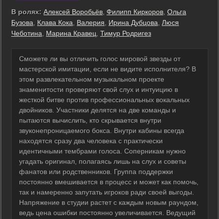
В ролях:
Алексей Воробьёв
,
Филипп Киркоров
,
Ольга
Бузова
,
Клава Кока
,
Валерия
,
Ирина Дубцова
,
Люся
Чеботина
,
Марина Кравец
,
Тимур Родригез
Сможете ли вы отличить голос мировой звезды от
мастерской имитации, если не видите исполнителя? В
этом развлекательном музыкальном проекте
знаменитости проверяют свой слух и интуицию в
жесткой битве против профессиональных вокальных
двойников. Участники делятся на две команды и
пытаются вычислить, кто скрывается внутри
звуконепроницаемого бокса. Внутри кабины всегда
находятся сразу два человека с практически
идентичными тембрами голоса. Соперникам нужно
угадать оригинал, полагаясь лишь на слух и советы
фанатов или родственников. Группа поддержки
постоянно вмешивается в процесс и может как помочь,
так и намеренно запутать игроков ради своей выгоды.
Напряжение в студии растет с каждым новым раундом,
ведь цена ошибки постоянно увеличивается. Ведущий