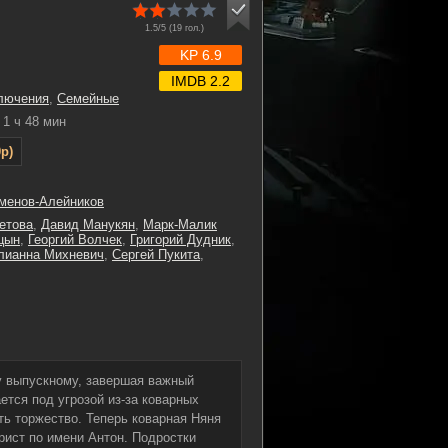
1.5/5 (
19
гол.)
KP 6.9
IMDB 2.2
лючения
,
Семейные
1 ч 48 мин
p)
менов-Алейников
етова
,
Давид Манукян
,
Марк-Малик
цын
,
Георгий Волчек
,
Григорий Дудник
,
ианна Михневич
,
Сергей Пукита
,
 выпускному, завершая важный
ется под угрозой из-за коварных
ть торжество. Теперь коварная Няня
рист по имени Антон. Подростки