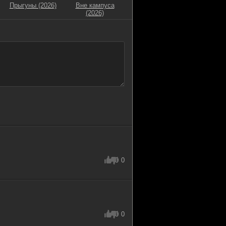
Прыгуны (2026)
Вне кампуса
(2026)
0
0
0
0