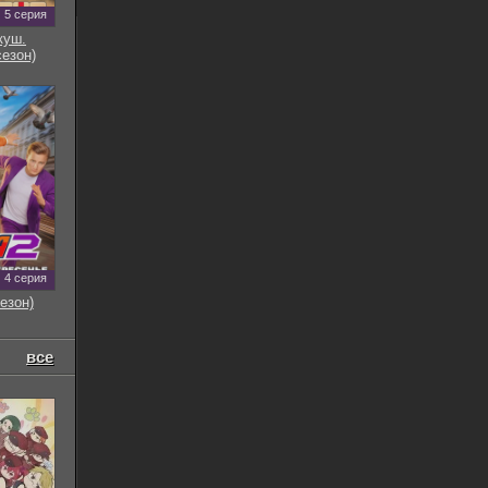
5 серия
куш.
сезон)
4 серия
езон)
все