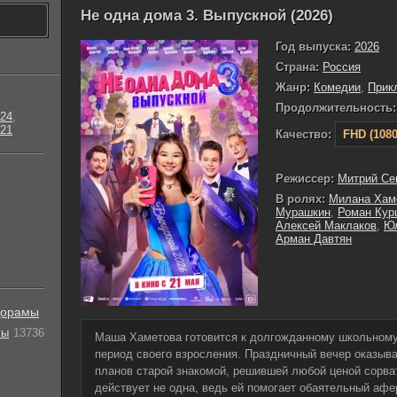
Не одна дома 3. Выпускной (2026)
Год выпуска:
2026
Страна:
Россия
Жанр:
Комедии
,
Прик
Продолжительность:
24
,
21
Качество:
FHD (1080
Режиссер:
Митрий Се
В ролях:
Милана Хам
Мурашкин
,
Роман Кур
Алексей Маклаков
,
Юл
Арман Давтян
орамы
лы
13736
Маша Хаметова готовится к долгожданному школьному
период своего взросления. Праздничный вечер оказыва
планов старой знакомой, решившей любой ценой сорва
действует не одна, ведь ей помогает обаятельный афе