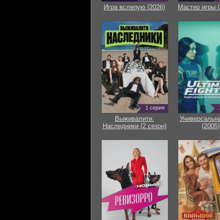
Игра вслепую (2026)
Мастер игры (
1 серия
Выживалити.
Универсальн
Наследники (2 сезон)
(2005)