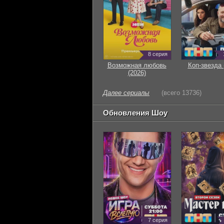
8 серия
Возможная любовь
Коп-звезда 
(2026)
Далее сериалы
(всего 13736)
Обновления Шоу
7 серия