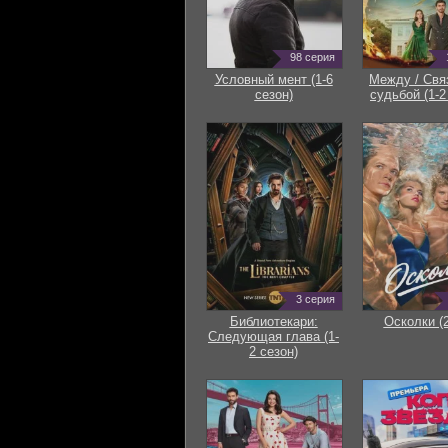
98 серия
Условный мент (1-6
Между / Свя
сезон)
судьбой (1-2
3 серия
Библиотекари:
Осколки (
Следующая глава (1-
2 сезон)