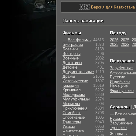
🇰🇿
Версия для Казахстана
Панель навигации
Фильмы
По году
—
Все фильмы
44616
2026
,
2025
,
20
Биографии
1873
2023
,
2022
,
20
Боевики
8158
Вестерны
496
Военные
2082
По странам
Детективы
3705
Детские
401
Зарубежные
Документальные
1219
Американские
Драмы
21601
Русские
Исторические
1897
Индийские
Комедии
13619
Немецкие
Криминал
6262
Французские
Мелодрамы
8339
Мультфильмы
2574
Мюзиклы
904
Сериалы
|
Д
Приключения
4804
Семейные
3706
—
Все сериа
Cпортивные
1005
Русские
Триллеры
9940
Зарубежные
Ужасы
6058
Турецкие
Фантастика
3777
Жанры
►
Фэнтези
3786