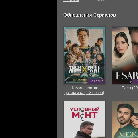
Обновления Сериалов
2 серия
5
Чеболь против
Плен (20
детектива (1-2 сезон)