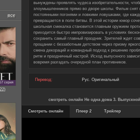
вынуждены проявлять чудеса изобретательности, чтоб
злоумышленников прямо во дворе школы. Фильм снят 
постоянными погонями и ловкими ловушками, где кажд
все
превращается в поле битвы. В этой истории юмор соче
школьная смекалка становится главным оружием проти
приходится быстро импровизировать в условиях беско
сохранить самый главный праздник. Зрителей ждет со
прощании с беззаботным детством через призму ярког
смена декораций и командный подход к решению проб
ритм и праздничный настрой. Исход выпускного зависит
вовремя разгадать очередной план противников.
Перевод:
Рус. Оригинальный
57 серия
22)
смотреть онлайн Не одна дома 3. Выпускной
Смотреть онлайн
Плеер 2
Трейлер