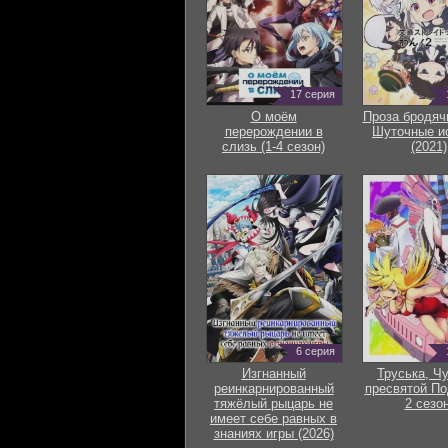
17 серия
О моём
Проза бродяч
перерождении в
Шуточные и
слизь (1-4 сезон)
(2021)
6 серия
Изгнанный
Труська, Ч
реинкарнированный
пресвятой По
тяжёлый рыцарь не
2 сезон
имеет себе равных в
знаниях игры (2026)