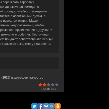
ы переиграть взрослых
как динамичная комедия с
ый коридор учебного заведения
тается с авантюрным духом, а
в взрослых интриг. Маше
нечных недоразумений, чтобы
временное приключение о дружбе и
о школьного события. Постоянная
лем придают повествованию особый
 только от того, смогут ли ребята
 (2026) в хорошем качестве
1.5/5 (
19
гол.)