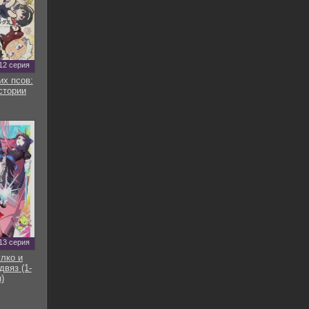
12 серия
их псов:
стории
13 серия
улко и
двяз (1-
)