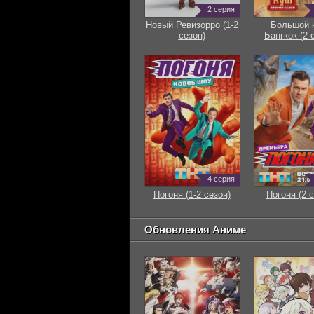
2 серия
Новый Ревизорро (1-2
Большой 
сезон)
Бангкок (2 
4 серия
Погоня (1-2 сезон)
Погоня (2 с
Обновления Аниме