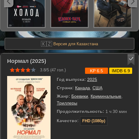
🇰🇿
Версия для Казахстана
Нормал (2025)
3.8/5 (
47
гол.)
KP 6.5
IMDB 6.9
Год выпуска:
2025
Страна:
Канада
,
США
Жанр:
Боевики
,
Криминальные
,
Триллеры
Продолжительность:
1 ч 30 мин
Качество:
FHD (1080p)