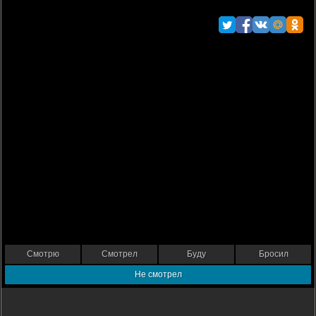
Смотрю
Смотрел
Буду
Бросил
Не смотрел