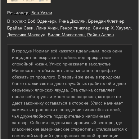
Режиссер:
Бен Уитли
В ролях:
Боб Оденкёрк
,
Рина Джолли
,
Брендан Флетчер
,
Брайан Саки
,
Лина Хиди
,
Генри Уинклер
,
Саммер Х. Хауэлл
,
Джессика Маклауд
,
Билли Маклеллан
,
Райан Аллен
В городке Нормал всё кажется идеальным, пока один
инцидент не вскрывает гнойник под прикрытием
спокойной жизни. Улисс приезжает в захолустье
Миннесоты, чтобы занять пост местного шерифа и
сбежать от прошлого. В первый же день в городском
банке сталкиваются двое случайных грабителей и двое
серьёзных японских якудза. Эта стычка оставляет
после себя трупы и множество вопросов, которые не
дают законнику оставаться в стороне. Улисс начинает
замечать странности в поведении тихих обывателей,
чья дружелюбность подозрительно напоминает
заговор. События поданы как ироничный вестерн, где
классические американские стереотипы сталкиваются с
восточной мафией в декорациях сонной провинции.