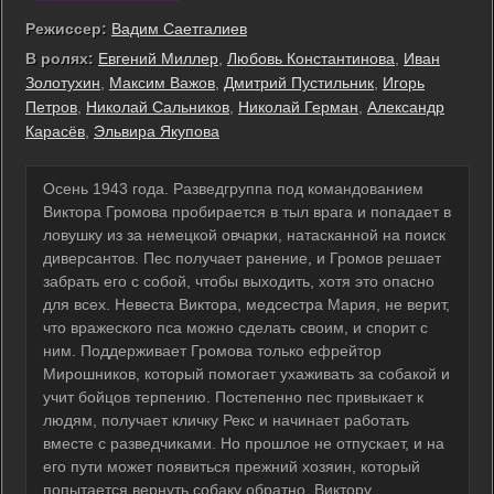
Режиссер:
Вадим Саетгалиев
В ролях:
Евгений Миллер
,
Любовь Константинова
,
Иван
Золотухин
,
Максим Важов
,
Дмитрий Пустильник
,
Игорь
Петров
,
Николай Сальников
,
Николай Герман
,
Александр
Карасёв
,
Эльвира Якупова
Осень 1943 года. Разведгруппа под командованием
Виктора Громова пробирается в тыл врага и попадает в
ловушку из за немецкой овчарки, натасканной на поиск
диверсантов. Пес получает ранение, и Громов решает
забрать его с собой, чтобы выходить, хотя это опасно
для всех. Невеста Виктора, медсестра Мария, не верит,
что вражеского пса можно сделать своим, и спорит с
ним. Поддерживает Громова только ефрейтор
Мирошников, который помогает ухаживать за собакой и
учит бойцов терпению. Постепенно пес привыкает к
людям, получает кличку Рекс и начинает работать
вместе с разведчиками. Но прошлое не отпускает, и на
его пути может появиться прежний хозяин, который
попытается вернуть собаку обратно. Виктору