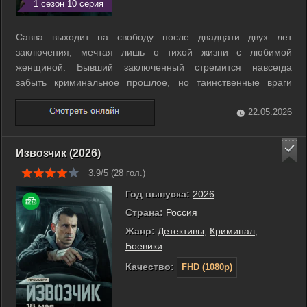
1 сезон 10 серия
Савва выходит на свободу после двадцати двух лет
заключения, мечтая лишь о тихой жизни с любимой
женщиной. Бывший заключенный стремится навсегда
забыть криминальное прошлое, но таинственные враги
настойчиво втягивают его в опасные игры. Противоречие в
том, что именно отказ от преступного мира делает героя
22.05.2026
главной мишенью для тех, кто боится его ...
Извозчик (2026)
3.9/5 (
28
гол.)
Год выпуска:
2026
Страна:
Россия
Жанр:
Детективы
,
Криминал
,
Боевики
Качество:
FHD (1080p)