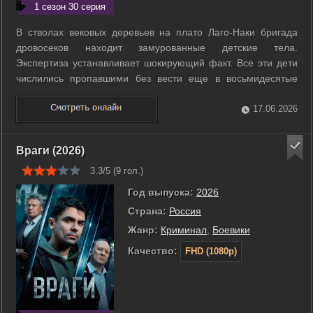
1 сезон 30 серия
В стволах вековых деревьев на плато Лаго-Наки бригада
дровосеков находит замурованные детские тела.
Экспертиза устанавливает шокирующий факт. Все эти дети
числились пропавшими без вести еще в восьмидесятые
годы прошлого века. Руководитель лесозаготовителей
Тимофей пытается осмыслить страшную находку, пока его
17.06.2026
привычный мир рушится. В это же время ...
Враги (2026)
3.3/5 (
9
гол.)
Год выпуска:
2026
Страна:
Россия
Жанр:
Криминал
,
Боевики
Качество:
FHD (1080p)