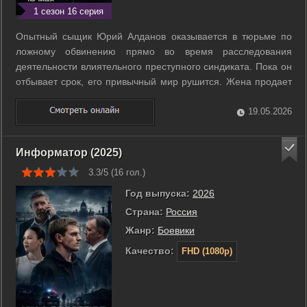
1 сезон 16 серия
Опытный сыщик Юрий Алданов оказывается в тюрьме по
ложному обвинению прямо во время расследования
деятельности влиятельного преступного синдиката. Пока он
отбывает срок, его привычный мир рушится. Жена продает
квартиру ради его освобождения и уходит к другому
мужчине. Вернувшись на свободу, герой вынужден начинать
19.05.2026
жизнь с нуля в условиях ...
Информатор (2025)
3.3/5 (
16
гол.)
Год выпуска:
2026
Страна:
Россия
Жанр:
Боевики
Качество:
FHD (1080p)