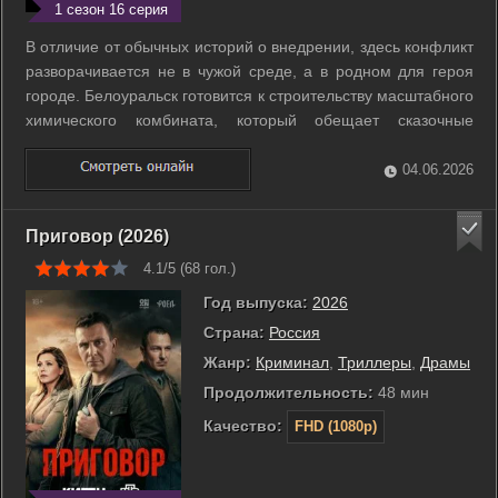
1 сезон 16 серия
В отличие от обычных историй о внедрении, здесь конфликт
разворачивается не в чужой среде, а в родном для героя
городе. Белоуральск готовится к строительству масштабного
химического комбината, который обещает сказочные
прибыли. Вокруг проекта разгорается борьба между
криминальным авторитетом и коррумпированным
04.06.2026
начальником полиции. Город постепенно ...
Приговор (2026)
4.1/5 (
68
гол.)
Год выпуска:
2026
Страна:
Россия
Жанр:
Криминал
,
Триллеры
,
Драмы
Продолжительность:
48 мин
Качество:
FHD (1080p)