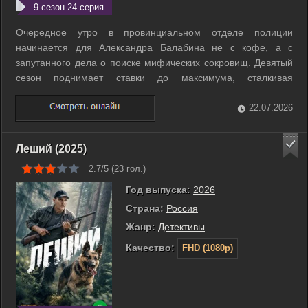
9 сезон 24 серия
Очередное утро в провинциальном отделе полиции
начинается для Александра Балабина не с кофе, а с
запутанного дела о поиске мифических сокровищ. Девятый
сезон поднимает ставки до максимума, сталкивая
оперативника с наркотрафиком, дерзкими похищениями и
масштабными заговорами. Одинокий волк привык
22.07.2026
полагаться только на свои силы, но теперь ему ...
Леший (2025)
2.7/5 (
23
гол.)
Год выпуска:
2026
Страна:
Россия
Жанр:
Детективы
Качество:
FHD (1080p)