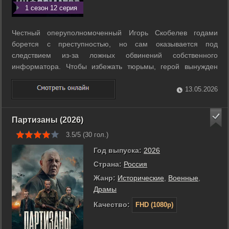
1 сезон 12 серия
Честный оперуполномоченный Игорь Скобелев годами
борется с преступностью, но сам оказывается под
следствием из-за ложных обвинений собственного
информатора. Чтобы избежать тюрьмы, герой вынужден
принять предложение влиятельного начальника и стать
тайным агентом внутри элитного подразделения. Теперь он
13.05.2026
внедряется в систему, где коррупция проросла в ...
Партизаны (2026)
3.5/5 (
30
гол.)
Год выпуска:
2026
Страна:
Россия
Жанр:
Исторические
,
Военные
,
Драмы
Качество:
FHD (1080p)