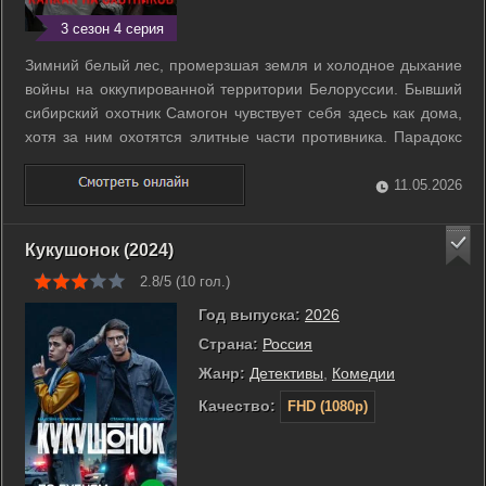
3 сезон 4 серия
Зимний белый лес, промерзшая земля и холодное дыхание
войны на оккупированной территории Белоруссии. Бывший
сибирский охотник Самогон чувствует себя здесь как дома,
хотя за ним охотятся элитные части противника. Парадокс
заключается в том, что этот нелюдимый человек, привыкший
к одиночеству, находит свое призвание в партизанском
11.05.2026
отряде. Армейская ...
Кукушонок (2024)
2.8/5 (
10
гол.)
Год выпуска:
2026
Страна:
Россия
Жанр:
Детективы
,
Комедии
Качество:
FHD (1080p)