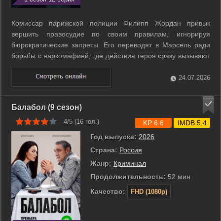
Комиссар парижской полиции Филипп Жордан привык
вершить правосудие по своим правилам, игнорируя
бюрократические запреты. Его переводят в Марсель ради
борьбы с наркомафией, где действия героя сразу вызывают
недоверие у местного начальства. Филипп демонстрирует
свой крутой нрав уже в первые дни работы. Во время погони
24.07.2026
за лодкой с грузом героина он ...
Балабол (9 сезон)
4/5 (
16
гол.)
KP 6.6
IMDB 5.4
Год выпуска:
2026
Страна:
Россия
Жанр:
Криминал
Продолжительность:
52 мин
Качество:
FHD (1080p)