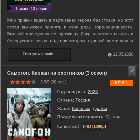
1 сезон 10 серия
Мир привык видеть в партизанах героев без страха, но этот
отряд вынужден принять в свои ряды вора-рецидивиста.
Бывший преступник по прозвищу Лавр пытается выжить в
белорусских лесах под присмотром суровой командирши
Виктории Дегтяренко. Товарищи по оружию смотрят на него
с подозрением и ждут предательства в любой момент. Всё
12.05.2026
меняется, когда отряд ...
Самогон. Капкан на охотников (3 сезон)
3.5/5 (
26
гол.)
KP 8.1
Год выпуска:
2026
Страна:
Россия
Жанр:
Военные
,
Драмы
Продолжительность:
51 мин
Качество:
FHD (1080p)