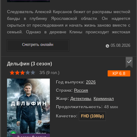
Следователь Алексей Кирсанов бежит от расправы местной
банды в глубинку Ярославской области. Он надеется
скрыться от преследования и начать жизнь заново вместе с
семьей. Однако в деревне Клины происходит жестокая
расправа над целой семьей, из которой удается спастись
лишь восьмилетнему ребенку. Кирсанов начинает
05.08.2026
расследование и обнаруживает ...
Дельфин (3 сезон)
3/5 (
9
гол.)
KP 6.8
Год выпуска:
2026
Страна:
Россия
Жанр:
Детективы
,
Криминал
Продолжительность:
48 мин
Качество:
FHD (1080p)