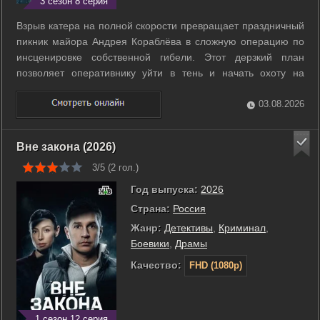
3 сезон 8 серия
Взрыв катера на полной скорости превращает праздничный
пикник майора Андрея Кораблёва в сложную операцию по
инсценировке собственной гибели. Этот дерзкий план
позволяет оперативнику уйти в тень и начать охоту на
таинственного преступника, известного под псевдонимом
Чиф. В это время в Южноморске приземляется следователь
03.08.2026
Судакова, которой поручено ...
Вне закона (2026)
3/5 (
2
гол.)
Год выпуска:
2026
Страна:
Россия
Жанр:
Детективы
,
Криминал
,
Боевики
,
Драмы
Качество:
FHD (1080p)
1 сезон 12 серия