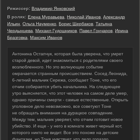
Режиссер:
Владимир Янковский
В ролях:
Елена Муравьева
,
Николай Иванов
,
Александр
Ильин
,
Ольга Науменко
,
Борис Щербаков
,
Татьяна
Чердынцева
,
Михаил Гудошников
,
Павел Гончаров
,
Ирина
Бразговка
,
Максим Иванов
Антонина Остапчук, которая была уверена, что умрет
старой девой, идет знакомиться с родителями своего
возлюбленного. Но это волнующее событие
омрачается странным происшествием. Сосед Леонида,
6-летний мальчик Сережа, сообщает Тоне, что его
отчим собирается убить начальника. На следующее
утро выясняется, что этот человек на самом деле умер,
однако причины смерти - самые естественные. Открыть
уголовное дело невозможно, все советуют Тоне
не обращать внимания на дурацкое совпадение.
Между тем, мальчик уверяет, что отчим готовит новое
убийство. И еще - у него в комнате живет черный кот,
которого никто не видит. Все это похоже на детские
фантазии, но Тоня чувствует, что дело гораздо