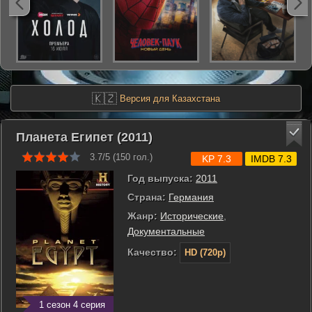
🇰🇿
Версия для Казахстана
Планета Египет (2011)
3.7/5 (
150
гол.)
KP 7.3
IMDB 7.3
Год выпуска:
2011
Страна:
Германия
Жанр:
Исторические
,
Документальные
Качество:
HD (720p)
1 сезон 4 серия