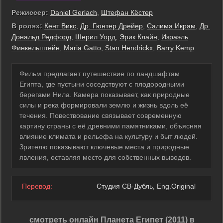
Режиссер:
Daniel Gerlach
,
Штефан Кёстер
В ролях:
Кент Викс
,
Др. Гюнтер Дрейер
,
Салима Икрам
,
Др.
Дональд Редфорд
,
Шерил Уорд
,
Эрик Клайн
,
Израэль
Финкельштейн
,
Maria Gatto
,
Stan Hendrickx
,
Barry Kemp
Фильм предлагает путешествие по ландшафтам
Египта, где пустыни соседствуют с плодородными
берегами Нила. Камера показывает, как природные
силы и река формировали землю и жизнь вдоль её
течения. Повествование связывает современную
картину страны с её древними памятниками, объясняя
влияние климата и рельефа на культуру и быт людей.
Зрителю показывают ключевые места и природные
явления, оставляя место для собственных выводов.
Перевод:
Студия СВ-Дубль, Eng.Original
смотреть онлайн Планета Египет (2011) в