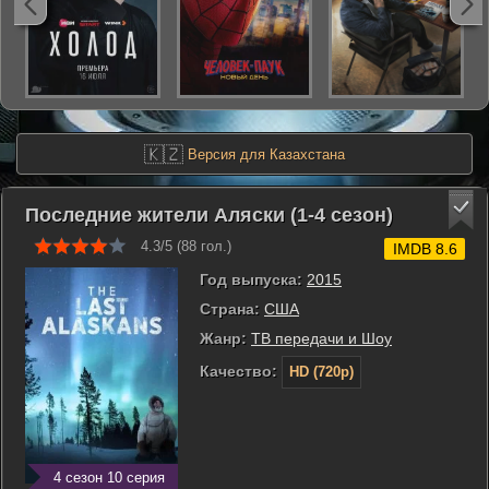
🇰🇿
Версия для Казахстана
Последние жители Аляски (1-4 сезон)
4.3/5 (
88
гол.)
IMDB 8.6
Год выпуска:
2015
Страна:
США
Жанр:
ТВ передачи и Шоу
Качество:
HD (720p)
4 сезон 10 серия