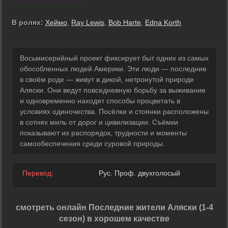
В ролях:
Хеймо
,
Ray Lewis
,
Bob Harte
,
Edna Korth
Восьмисерийный проект фиксирует быт одних из самых
обособленных людей Америки. Эти люди — последние
в своём роде — живут в дикой, нетронутой природе
Аляски. Они ведут повседневную борьбу за выживание
и одновременно находят способы процветать в
условиях одиночества. Посёлки и стоянки расположены
в сотнях миль от дорог и цивилизации. Съёмки
показывают их распорядок, трудности и моменты
самообеспечения среди суровой природы.
Перевод:
Рус. Проф. двухголосый
смотреть онлайн Последние жители Аляски (1-4
сезон) в хорошем качестве