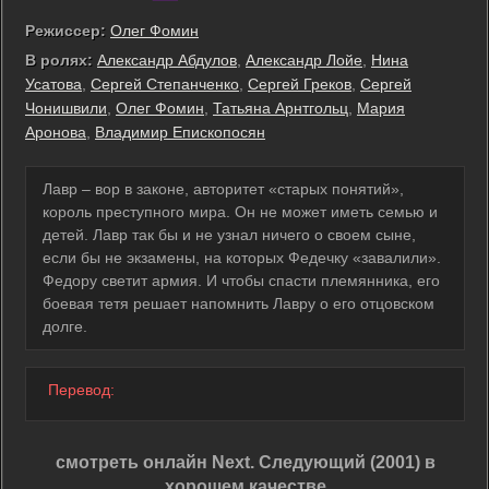
Режиссер:
Олег Фомин
В ролях:
Александр Абдулов
,
Александр Лойе
,
Нина
Усатова
,
Сергей Степанченко
,
Сергей Греков
,
Сергей
Чонишвили
,
Олег Фомин
,
Татьяна Арнтгольц
,
Мария
Аронова
,
Владимир Епископосян
Лавр – вор в законе, авторитет «старых понятий»,
король преступного мира. Он не может иметь семью и
детей. Лавр так бы и не узнал ничего о своем сыне,
если бы не экзамены, на которых Федечку «завалили».
Федору светит армия. И чтобы спасти племянника, его
боевая тетя решает напомнить Лавру о его отцовском
долге.
Перевод:
смотреть онлайн Next. Следующий (2001) в
хорошем качестве