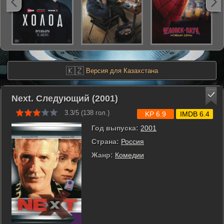
🇰🇿
Версия для Казахстана
Next. Следующий (2001)
3.3/5 (
138
гол.)
KP 6.9
IMDB 6.4
Год выпуска:
2001
Страна:
Россия
Жанр:
Комедии