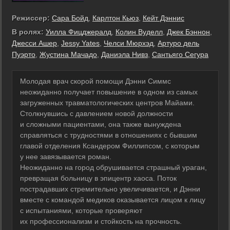
Режиссер:
Сара Бойд
,
Карлтон Кьюз
,
Кейт Дэннис
В ролях:
Уилла Фицджералд
,
Колин Вуделл
,
Джек Бэннон
,
Джесси Ашер
,
Jessy Yates
,
Челси Мюрхэд
,
Артуро дель
Пуэрто
,
Жустина Мачадо
,
Даниэла Нивз
,
Сантьяго Сегура
Молодая врач скорой помощи Дэнни Симмс
неожиданно получает повышение в одном из самых
загруженных травматологических центров Майами.
Столкнувшись с давлением новой должности
и сложными пациентами, она также вынуждена
справляться с трудностями в отношениях с бывшим
главой отделения Ксандером Филлипсом, с которым
у нее завязывается роман.
Неожиданно на город обрушивается страшный ураган,
превращая больницу в эпицентр хаоса. Поток
пострадавших стремительно увеличивается, и Дэнни
вместе с командой медиков оказывается лицом к лицу
с испытаниями, которые проверяют
их профессионализм и стойкость на прочность.