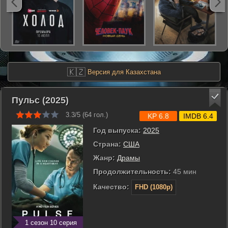
🇰🇿
Версия для Казахстана
Пульс (2025)
3.3/5 (
64
гол.)
KP 6.8
IMDB 6.4
Год выпуска:
2025
Страна:
США
Жанр:
Драмы
Продолжительность:
45 мин
Качество:
FHD (1080p)
1 сезон 10 серия