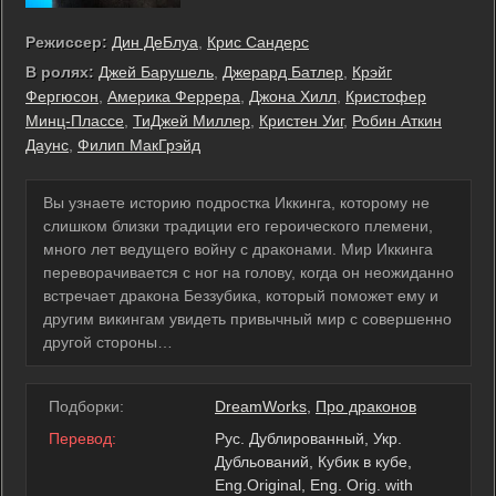
Режиссер:
Дин ДеБлуа
,
Крис Сандерс
В ролях:
Джей Барушель
,
Джерард Батлер
,
Крэйг
Фергюсон
,
Америка Феррера
,
Джона Хилл
,
Кристофер
Минц-Плассе
,
ТиДжей Миллер
,
Кристен Уиг
,
Робин Аткин
Даунс
,
Филип МакГрэйд
Вы узнаете историю подростка Иккинга, которому не
слишком близки традиции его героического племени,
много лет ведущего войну с драконами. Мир Иккинга
переворачивается с ног на голову, когда он неожиданно
встречает дракона Беззубика, который поможет ему и
другим викингам увидеть привычный мир с совершенно
другой стороны…
Подборки:
DreamWorks
,
Про драконов
Перевод:
Рус. Дублированный, Укр.
Дубльований, Кубик в кубе,
Eng.Original, Eng. Orig. with