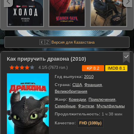
🇰🇿
Версия для Казахстана
Как приручить дракона (2010)
4.1/5 (
7673
гол.)
KP 8.2
IMDB 8.1
Год выпуска:
2010
Страна:
США
,
Франция
,
Великобритания
Жанр:
Комедии
,
Приключения
,
Семейные
,
Фэнтези
,
Мультфильмы
Продолжительность:
1 ч 38 мин
Качество:
FHD (1080p)