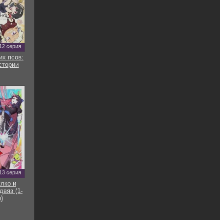
12 серия
их псов:
стории
13 серия
улко и
двяз (1-
)