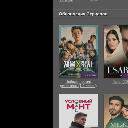
Обновления Сериалов
2 серия
5
Чеболь против
Плен (20
детектива (1-2 сезон)