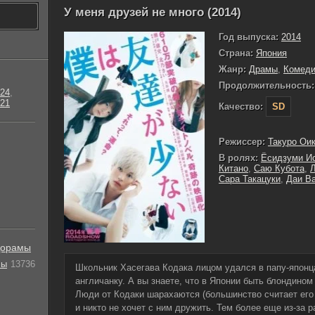
У меня друзей не много (2014)
Год выпуска:
2014
Страна:
Япония
Жанр:
Драмы
,
Комед
Продолжительность:
24
,
21
Качество:
SD
Режиссер:
Такуро Ои
В ролях:
Ёсидзуми И
Китано
,
Саю Кубота
,
Л
Сара Такацуки
,
Даи В
орамы
лы
13736
Школьник Хасегава Кодака лицом удался в папу-японца
англичанку. А вы знаете, что в Японии быть блондином 
Люди от Кодаки шарахаются (большинство считает его
и никто не хочет с ним дружить. Тем более еще из-за 