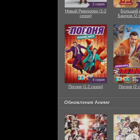
2 серия
Новый Ревизорро (1-2
Большой 
сезон)
Бангкок (2 
4 серия
Погоня (1-2 сезон)
Погоня (2 с
Обновления Аниме