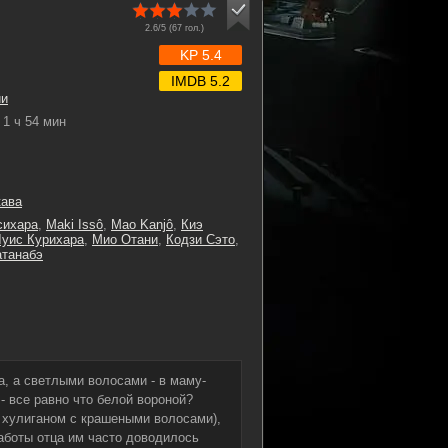
2.6/5 (
67
гол.)
KP 5.4
IMDB 5.2
ии
1 ч 54 мин
кава
сихара
,
Maki Issô
,
Mao Kanjô
,
Киэ
уис Курихара
,
Мио Отани
,
Кодзи Сэто
,
атанабэ
, а светлыми волосами - в маму-
- все равно что белой вороной?
 хулиганом с крашеными волосами),
работы отца им часто доводилось