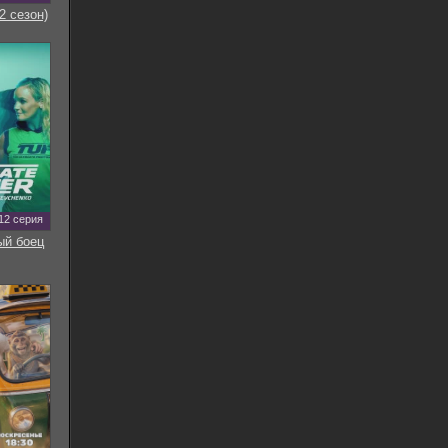
2 сезон)
12 серия
ый боец