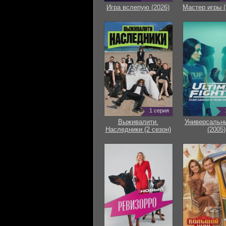
Игра вслепую (2026)
Мастер игры (
1 серия
Выживалити.
Универсальн
Наследники (2 сезон)
(2005)