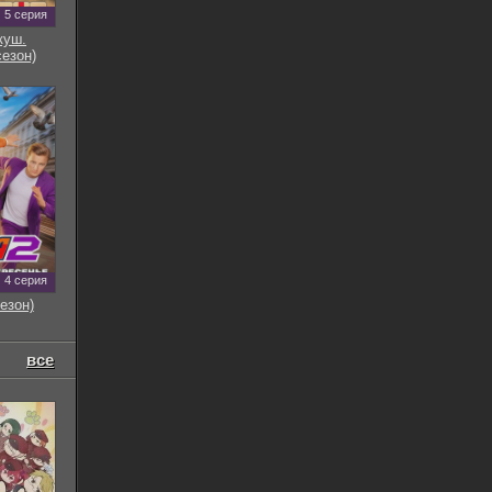
5 серия
куш.
сезон)
4 серия
езон)
все