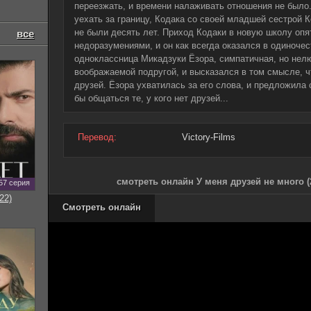
переезжать, и времени налаживать отношения не было.
уехать за границу, Кодака со своей младшей сестрой К
не были десять лет. Приход Кодаки в новую школу опя
все
недоразумениями, и он как всегда оказался в одиночес
одноклассница Микадзуки Ёзора, симпатичная, но нел
воображаемой подругой, и высказался в том смысле, 
друзей. Ёзора ухватилась за его слова, и предложила 
бы общаться те, у кого нет друзей...
Перевод:
Victory-Films
смотреть онлайн У меня друзей не много (
57 серия
22)
Смотреть онлайн