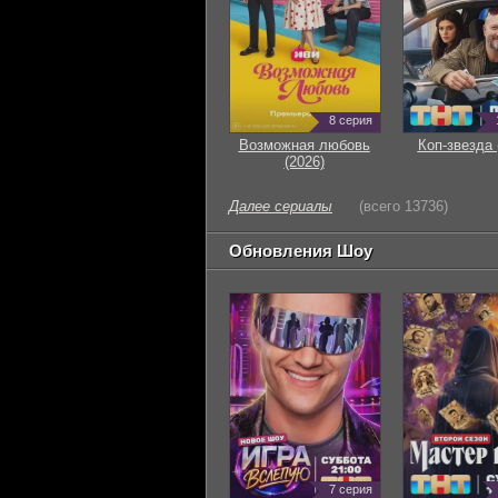
8 серия
Возможная любовь
Коп-звезда 
(2026)
Далее сериалы
(всего 13736)
Обновления Шоу
7 серия