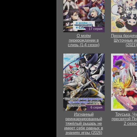
17 серия
О моём
Проза бродяч
перерождении в
Шуточные и
слизь (1-4 сезон)
(2021)
6 серия
Изгнанный
Труська, Ч
реинкарнированный
пресвятой По
тяжёлый рыцарь не
2 сезон
имеет себе равных в
знаниях игры (2026)