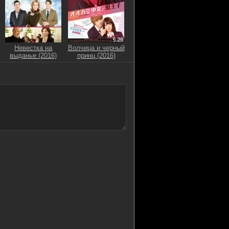
Невестка на
Волчица и черный
выданье (2016)
принц (2016)