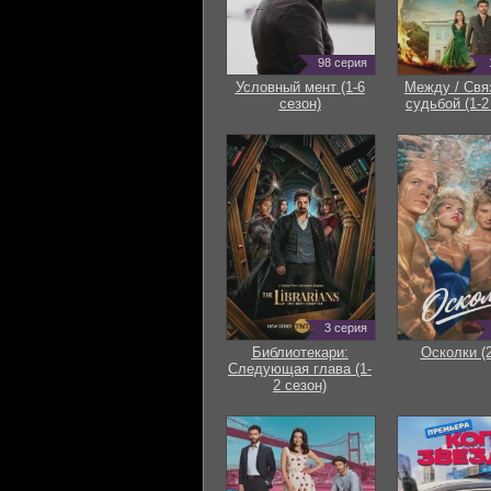
98 серия
Условный мент (1-6
Между / Свя
сезон)
судьбой (1-2
3 серия
Библиотекари:
Осколки (
Следующая глава (1-
2 сезон)