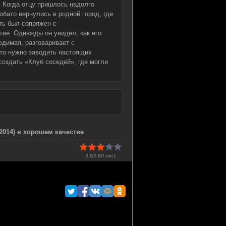
 Когда отцу пришлось надолго
обато вернулись в родной город, где
ть был сопряжен с
тве. Однажды он увидел, как его
юдимая, разговаривает с
что нужно заводить настоящих
создать «Клуб соседей», где могли
2014) в хорошем качестве
2.6/5 (
67
гол.)