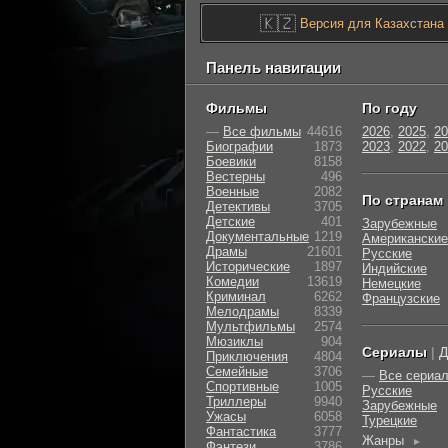
🇰🇿
Версия для Казахстана
Панель навигации
Фильмы
По году
—
Все фильмы
44616
2026
,
2025
,
20
Биографии
1873
2023
,
2022
,
20
Боевики
8158
Вестерны
496
Военные
2082
По странам
Детективы
3705
Детские
401
Зарубежные
Документальные
1219
Американские
Драмы
21601
Русские
Исторические
1897
Индийские
Комедии
13619
Немецкие
Криминал
6262
Французские
Мелодрамы
8339
Мультфильмы
2574
Мюзиклы
904
Сериалы
|
Д
Приключения
4804
Семейные
3706
—
Все сериа
Cпортивные
1005
Русские
Триллеры
9940
Зарубежные
Ужасы
6058
Турецкие
Фантастика
3777
Жанры
►
Фэнтези
3786