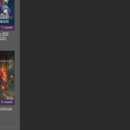
7 серия
н 999
026)
5 серия
оспехах