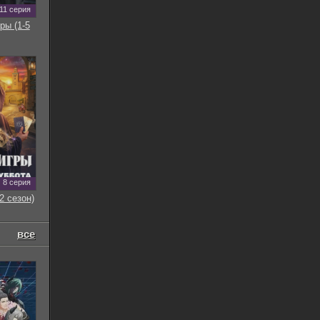
11 серия
ры (1-5
8 серия
2 сезон)
все