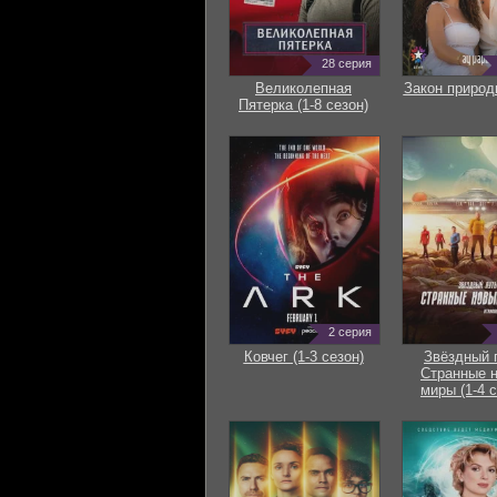
28 серия
Великолепная
Закон природ
Пятерка (1-8 сезон)
2 серия
Ковчег (1-3 сезон)
Звёздный 
Странные 
миры (1-4 с