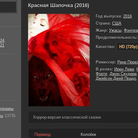
Красная Шапочка (2016)
Год выпуска:
2016
Страна:
США
Жанр:
Ужасы
,
Фэнтез
Продолжительность:
24
,
21
Качество:
HD (720p)
Режиссер:
Рене Пере
В ролях:
Ирен Леви
,
Форте
,
Джон Скудери
Джейсон Джей Прадо
орамы
лы
13735
Хоррор-версия классической сказки.
Перевод:
Колобок