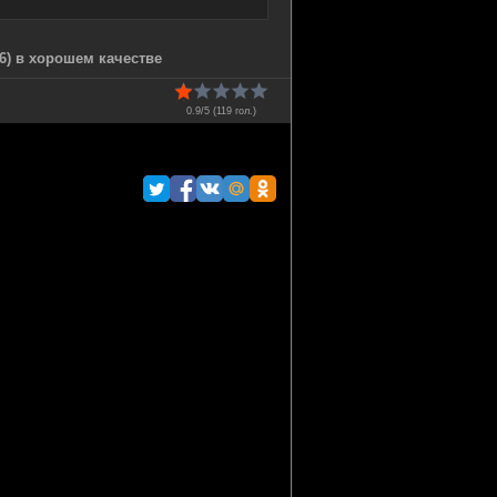
6) в хорошем качестве
0.9/5 (
119
гол.)