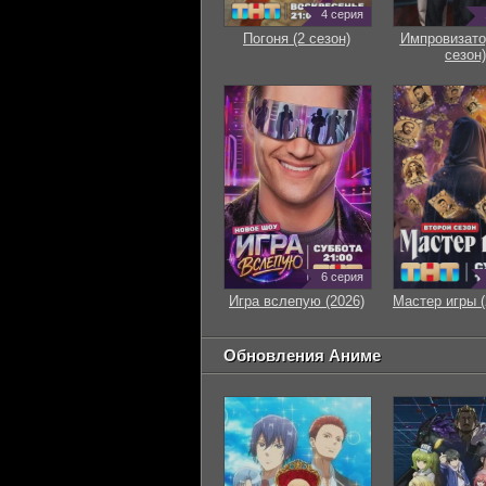
4 серия
Погоня (2 сезон)
Импровизато
сезон)
6 серия
Игра вслепую (2026)
Мастер игры (
Обновления Аниме