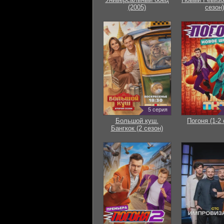
(2005)
сезон)
5 серия
Большой куш.
Погоня (1-2 
Бангкок (2 сезон)