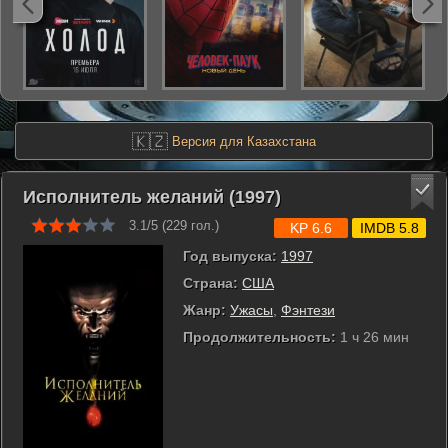
🇰🇿
Версия для Казахстана
Исполнитель желаний (1997)
3.1/5 (
229
гол.)
KP 6.6
IMDB 5.8
Год выпуска:
1997
Страна:
США
Жанр:
Ужасы
,
Фэнтези
Продолжительность:
1 ч 26 мин