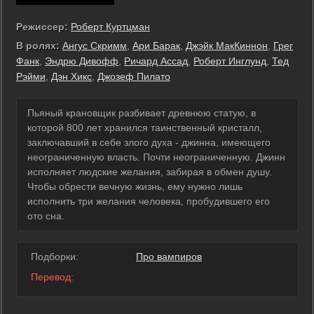
Режиссер:
Роберт Куртцман
В ролях:
Ангус Скримм
,
Ари Барак
,
Джэйк МакКиннон
,
Грег
Фанк
,
Эндрю Дивофф
,
Ричард Ассад
,
Роберт Инглунд
,
Тед
Рэйми
,
Дэн Хикс
,
Джозеф Пилато
Пьяный крановщик разбивает древнюю статую, в
которой 800 лет хранился таинственный кристалл,
заключавший в себе злого духа - джинна, имеющего
неограниченную власть. Почти неограниченную. Джинн
исполняет людские желания, забирая в обмен душу.
Чтобы обрести вечную жизнь, ему нужно лишь
исполнить три желания человека, пробудившего его
ото сна.
Подборки:
Про вампиров
Перевод: