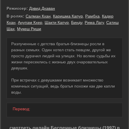
Режиссер:
Дэвид Дхаван
В ролях:
Салман Кхан
,
Каришма Капур
,
Рамбха
,
Кадер
Кхан
,
Анупам Кхер
,
Шакти Капур
,
Бинду
,
Рима Лагу
,
Сатиш
Шах
,
Мукеш Риши
Разлученные с детства братья-близнецы росли в
разных семьях. Один хотел стать певцом, другой же
просто дурачил людей на улицах. Но волею судьбы их
жизни пересеклись с жизнью двух очаровательных
девушек.
При встречах с девушками возникает множество
комичных ситуаций, ведь братья похожи как две капли
воды.
Перевод:
смотреть онлайн Беспечные близнецы (1997) в