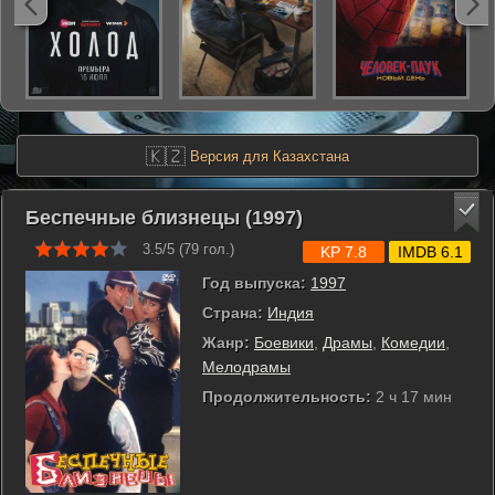
🇰🇿
Версия для Казахстана
Беспечные близнецы (1997)
3.5/5 (
79
гол.)
KP 7.8
IMDB 6.1
Год выпуска:
1997
Страна:
Индия
Жанр:
Боевики
,
Драмы
,
Комедии
,
Мелодрамы
Продолжительность:
2 ч 17 мин