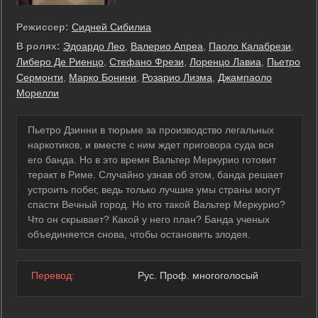
Режиссер:
Сидней Сибилиа
В ролях:
Эдоардо Лео
,
Валерио Апреа
,
Паоло Калабрези
,
Либеро Де Риенцо
,
Стефано Фрези
,
Лоренцо Лавиа
,
Пьетро
Сермонти
,
Марко Бонини
,
Розарио Лизма
,
Джампаоло
Морелли
Пьетро Дзинни в тюрьме за производство легальных
наркотиков, и вместе с ним ждет приговора суда вся
его банда. Но в это время Вальтер Меркурио готовит
теракт в Риме. Случайно узнав об этом, банда решает
устроить побег, ведь только лучшие умы страны могут
спасти Вечный город. Но кто такой Вальтер Меркурио?
Что он скрывает? Какой у него план? Банда ученых
объединяется снова, чтобы остановить злодея.
Перевод:
Рус. Проф. многоголосый