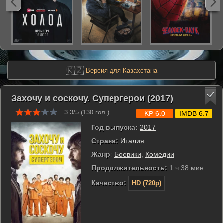
🇰🇿
Версия для Казахстана
Захочу и соскочу. Супергерои (2017)
3.3/5 (
130
гол.)
KP 6.0
IMDB 6.7
Год выпуска:
2017
Страна:
Италия
Жанр:
Боевики
,
Комедии
Продолжительность:
1 ч 38 мин
Качество:
HD (720p)