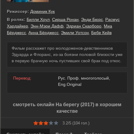
Режиссер:
Доминик Кук
В ролях:
Билли Хоул
,
Сирша Ронан
,
Энди Бюрс
,
Расмус
Хардайкер
,
Энн-Мэри Дафф
,
Эдриан Скарборо
,
Миа
Бёрджесс
,
Анна Бёрджесс
,
Эмили Уотсон
,
Бебе Кейв
Фильм расскажет про молодоженов-девственников
Эдуарда и Флоранс, из-за боязни половой близости уже
в первую брачную ночь пустивших свой брак под откос.
Перевод:
Рус. Проф. многоголосый,
Eng.Original
смотреть онлайн На берегу (2017) в хорошем
качестве
3.2/5 (
104
гол.)