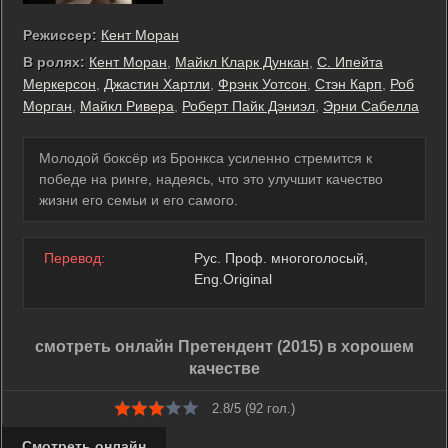
Режиссер:
Кент Моран
В ролях:
Кент Моран
,
Майкл Кларк Дункан
,
С. Ипейта
Меркерсон
,
Джастин Хартли
,
Фрэнк Уотсон
,
Стэн Карп
,
Роб
Морган
,
Майкл Ривера
,
Роберт Пайк Дэниэл
,
Эрни Сабелла
Молодой боксёр из Бронкса усиленно стремится к
победе на ринге, надеясь, что это улучшит качество
жизни его семьи и его самого.
Перевод:
Рус. Проф. многоголосый,
Eng.Original
смотреть онлайн Претендент (2015) в хорошем
качестве
2.8/5 (
92
гол.)
Смотреть онлайн