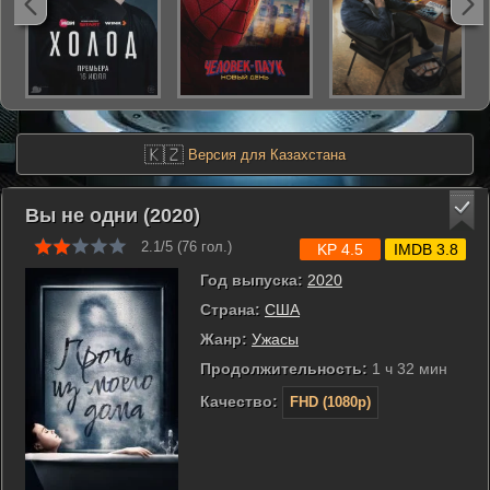
🇰🇿
Версия для Казахстана
Вы не одни (2020)
2.1/5 (
76
гол.)
KP 4.5
IMDB 3.8
Год выпуска:
2020
Страна:
США
Жанр:
Ужасы
Продолжительность:
1 ч 32 мин
Качество:
FHD (1080p)