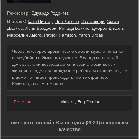
Режиссер:
Эдуардо Родригез
В ролях:
Катя Винтер
,
Лея Кэтлетт
,
Зак Эйвери
,
Эмми
Джеймс
,
Лэйн Брэдбери
,
Ричард Бекинс
,
Джерри Диксон
,
Марселин Хьюго
,
Patrick Hamilton
,
Yaron Urbas
Через некоторое время после смерти мужа и попытки
самоубийства Эмма получает опёку над маленькой
дочерью. Они возвращаются в свой старый дом, и
женщина надеется наладить с ребёнком отношения, но
в доме начинает происходить что-то странное.
Кажется, они тут не одни.
Перевод:
Mallorn, Eng.Original
смотреть онлайн Вы не одни (2020) в хорошем
качестве