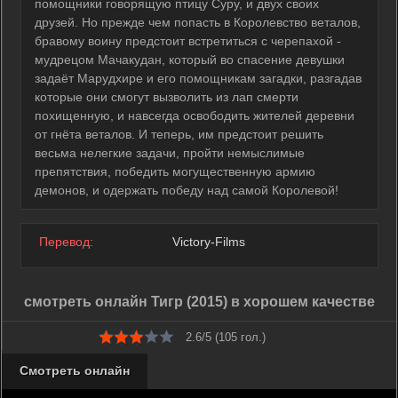
помощники говорящую птицу Суру, и двух своих
друзей. Но прежде чем попасть в Королевство веталов,
бравому воину предстоит встретиться с черепахой -
мудрецом Мачакудан, который во спасение девушки
задаёт Марудхире и его помощникам загадки, разгадав
которые они смогут вызволить из лап смерти
похищенную, и навсегда освободить жителей деревни
от гнёта веталов. И теперь, им предстоит решить
весьма нелегкие задачи, пройти немыслимые
препятствия, победить могущественную армию
демонов, и одержать победу над самой Королевой!
Перевод:
Victory-Films
смотреть онлайн Тигр (2015) в хорошем качестве
2.6/5 (
105
гол.)
Смотреть онлайн