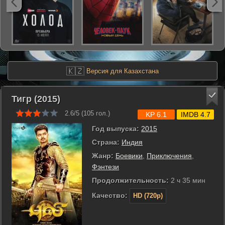
🇰🇿
Версия для Казахстана
Тигр (2015)
2.6/5 (
105
гол.)
KP 6.1
IMDB 4.7
Год выпуска:
2015
Страна:
Индия
Жанр:
Боевики
,
Приключения
,
Фэнтези
Продолжительность:
2 ч 35 мин
Качество:
HD (720p)