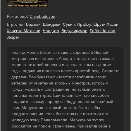
Режиссер:
Chimbudeven
В ролях:
Виджай
,
Шридеви
,
Судип
,
Прабху
,
Шрути Хасан
,
Хансика Мотвани
,
Нандита
,
Виджаякумар
,
Робо Шанкар
,
Jasper
Клан демонов Ветал во главе с королевой Яваной,
мигрировав из островов Агхори, вторгается на земли
мирных жителей деревни и заседает там на долгие
годы, подчинив под свою власть простой люд. Староста
деревни Вембунатан пытается освободить своих
жителей от угнетения злобных монстров, которым
чужды жалость и сострадание, но всякий раз его
попытки терпят крах. Единственным, кто способен
подарить своему народу свободу, является храбрый
воин Марудхира, который не знал бы о своём
предназначении, если бы веталы не похитили его
молодую жену Паваламалли. Марудхира тут же
бросается на поиски своей жены, прихватив себе в