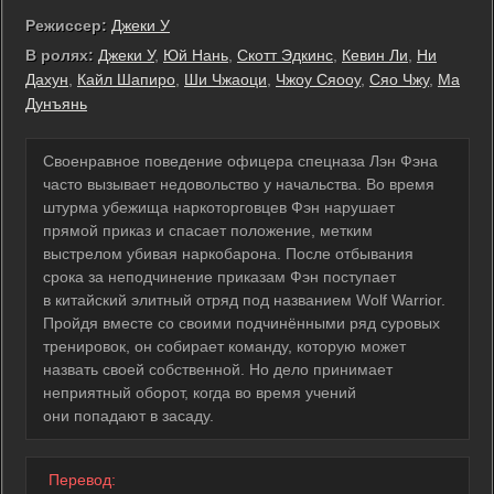
Режиссер:
Джеки У
В ролях:
Джеки У
,
Юй Нань
,
Скотт Эдкинс
,
Кевин Ли
,
Ни
Дахун
,
Кайл Шапиро
,
Ши Чжаоци
,
Чжоу Сяооу
,
Сяо Чжу
,
Ма
Дунъянь
Своенравное поведение офицера спецназа Лэн Фэна
часто вызывает недовольство у начальства. Во время
штурма убежища наркоторговцев Фэн нарушает
прямой приказ и спасает положение, метким
выстрелом убивая наркобарона. После отбывания
срока за неподчинение приказам Фэн поступает
в китайский элитный отряд под названием Wolf Warrior.
Пройдя вместе со своими подчинёнными ряд суровых
тренировок, он собирает команду, которую может
назвать своей собственной. Но дело принимает
неприятный оборот, когда во время учений
они попадают в засаду.
Перевод: