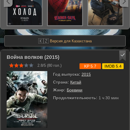
🇰🇿
Версия для Казахстана
Война волков (2015)
2.8/5 (
80
гол.)
KP 5.7
IMDB 5.4
Год выпуска:
2015
Страна:
Китай
Жанр:
Боевики
Продолжительность:
1 ч 30 мин