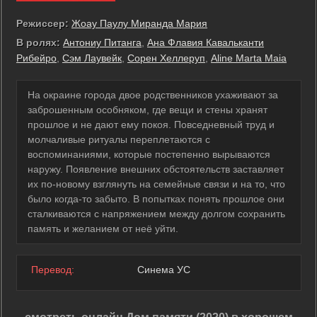
Режиссер:
Жоау Паулу Миранда Мария
В ролях:
Антониу Питанга
,
Ана Флавия Кавальканти
Рибейро
,
Сэм Лаувейк
,
Сорен Хеллеруп
,
Aline Marta Maia
На окраине города двое родственников ухаживают за
заброшенным особняком, где вещи и стены хранят
прошлое и не дают ему покоя. Повседневный труд и
молчаливые ритуалы переплетаются с
воспоминаниями, которые постепенно вырываются
наружу. Появление внешних обстоятельств заставляет
их по-новому взглянуть на семейные связи и на то, что
было когда-то забыто. В попытках понять прошлое они
сталкиваются с напряжением между долгом сохранить
память и желанием от неё уйти.
Перевод:
Синема УС