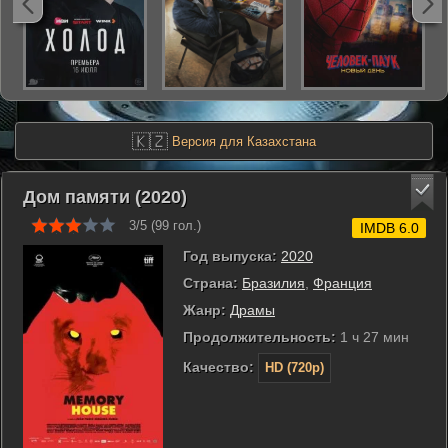
🇰🇿
Версия для Казахстана
Дом памяти (2020)
3/5 (
99
гол.)
IMDB 6.0
Год выпуска:
2020
Страна:
Бразилия
,
Франция
Жанр:
Драмы
Продолжительность:
1 ч 27 мин
Качество:
HD (720p)