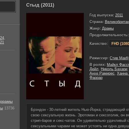
Стыд (2011)
Год выпуска:
2011
Страна:
Великобрита
Жанр:
Драмы
Продолжительность:
24
,
21
Качество:
FHD (1080
Режиссер:
Стив МакК
В ролях:
Майкл Фасс
Дейл
,
Николь Бахари
Анхе Рамирес
,
Ханна 
Фаррар
орамы
лы
13736
Брэндон - 30-летний житель Нью-Йорка, страдающий о
свою сексуальную жизнь. Эротоман и сексоголик, он в
стрип-баров и секс-чатов. Он удивительно удачливый с
сексуальными чарами не может устоять ни одна девуш