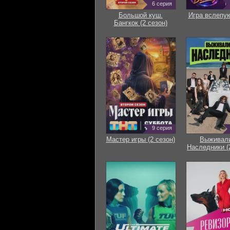
6 серия
Большой куш.
Игра вслепую
Бангкок (2 сезон)
9 серия
Мастер игры (2 сезон)
Выживали
Наследники (