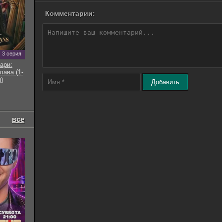
Комментарии:
3 серия
ари:
ава (1-
)
Добавить
все