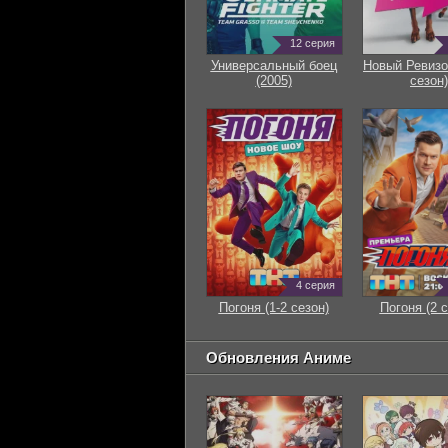
12 серия
Универсальный боец
Новый Ревизо
(2005)
сезон)
4 серия
Погоня (1-2 сезон)
Погоня (2 с
Обновления Аниме