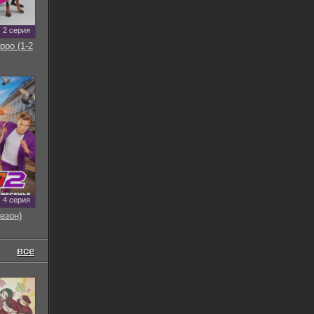
2 серия
рро (1-2
4 серия
езон)
все