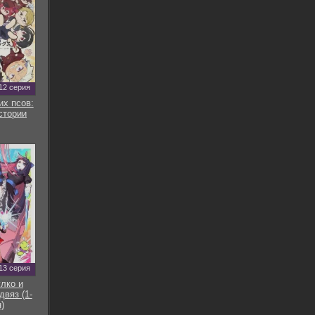
12 серия
их псов:
стории
13 серия
улко и
двяз (1-
)