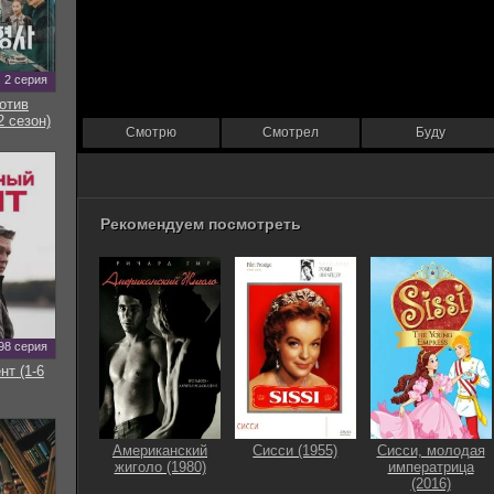
2 серия
отив
2 сезон)
Смотрю
Смотрел
Буду
Рекомендуем посмотреть
98 серия
нт (1-6
Американский
Сисси (1955)
Сисси, молодая
жиголо (1980)
императрица
(2016)