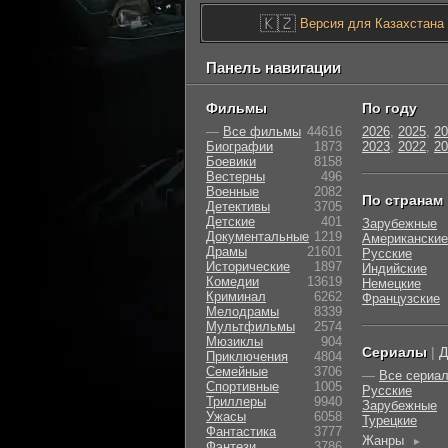
🇰🇿
Версия для Казахстана
Панель навигации
Фильмы
По году
—
Все фильмы
44616
2026
,
2025
,
20
Биографии
1873
2023
,
2022
,
20
Боевики
8158
Вестерны
496
Военные
2082
По странам
Детективы
3705
Детские
401
Зарубежные
Документальные
1219
Американские
Драмы
21601
Русские
Исторические
1897
Индийские
Комедии
13619
Немецкие
Криминал
6262
Французские
Мелодрамы
8339
Мультфильмы
2574
Мюзиклы
904
Сериалы
|
Д
Приключения
4804
Семейные
3706
—
Все сериа
Cпортивные
1005
Русские
Триллеры
9940
Зарубежные
Ужасы
6058
Турецкие
Фантастика
3777
Жанры
►
Фэнтези
3786