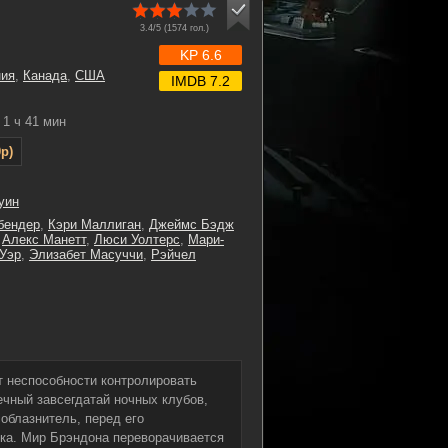
3.4/5 (
1574
гол.)
KP 6.6
ния
,
Канада
,
США
IMDB 7.2
1 ч 41 мин
p)
уин
бендер
,
Кэри Маллиган
,
Джеймс Бэдж
,
Алекс Манетт
,
Люси Уолтерс
,
Мари-
Уэр
,
Элизабет Масуччи
,
Рэйчел
т неспособности контролировать
ечный завсегдатай ночных клубов,
облазнитель, перед его
ка. Мир Брэндона переворачивается