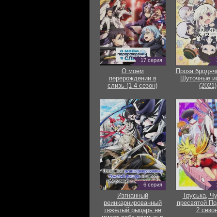
17 серия
О моём
Проза бродяч
перерождении в
Шуточные и
слизь (1-4 сезон)
(2021)
6 серия
Изгнанный
Труська, Ч
реинкарнированный
пресвятой По
тяжёлый рыцарь не
2 сезон