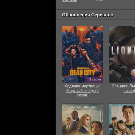
Обновления Сериалов
3 серия
Ходячие мертвецы:
Спецназ: Ль
Мертвый город (3
сезон)
сезон)