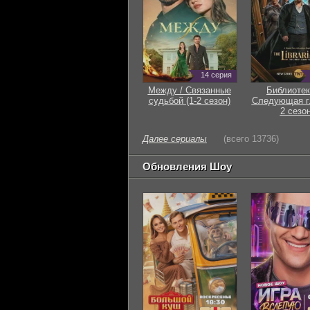
14 серия
Между / Связанные
Библиотек
судьбой (1-2 сезон)
Следующая гл
2 сезон
Далее сериалы
(всего 13736)
Обновления Шоу