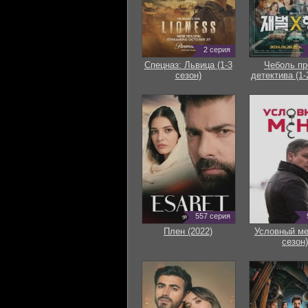
2 серия
Спецназ: Львица (1-3
Чеболь пр
сезон)
детектива (1-
557 серия
Плен (2022)
Условный ме
сезон)