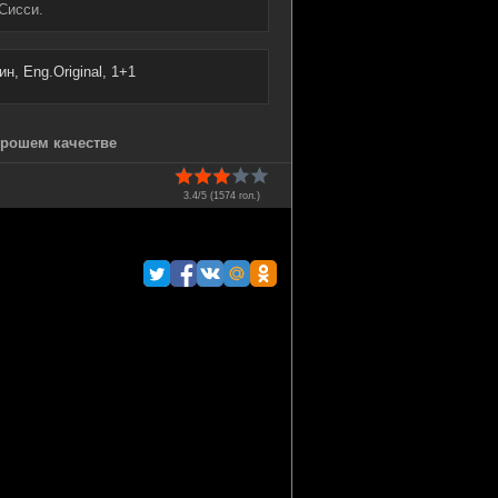
 Сисси.
н, Eng.Original, 1+1
орошем качестве
3.4/5 (
1574
гол.)