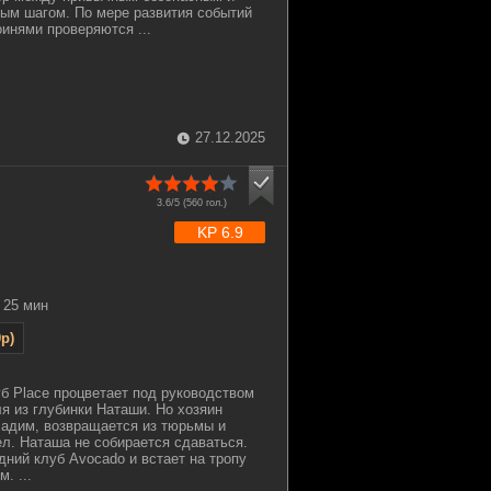
ым шагом. По мере развития событий
инями проверяются ...
27.12.2025
3.6/5 (
560
гол.)
KP 6.9
25 мин
p)
б Place процветает под руководством
я из глубинки Наташи. Но хозяин
Вадим, возвращается из тюрьмы и
ел. Наташа не собирается сдаваться.
дний клуб Avocado и встает на тропу
. ...