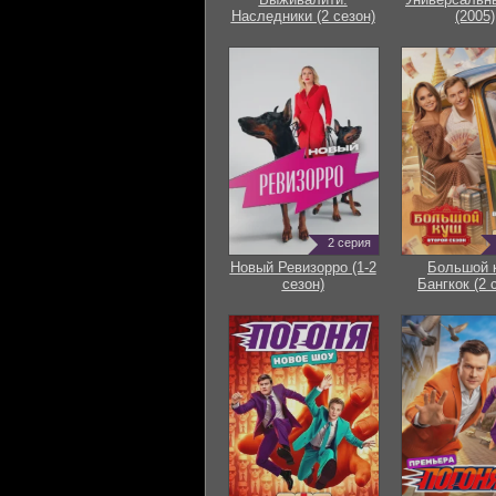
Наследники (2 сезон)
(2005)
2 серия
Новый Ревизорро (1-2
Большой 
сезон)
Бангкок (2 