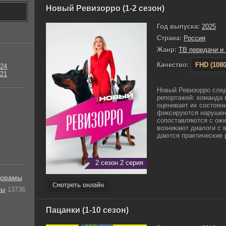
Новый Ревизорро (1-2 сезон)
Год выпуска:
2025
Страна:
Россия
Жанр:
ТВ передачи и
Качество:
FHD (1080
24
,
21
Новый Ревизорро сле
репортажей: команда
оценивает их состоян
фиксируются нарушен
сопоставляются с ож
возникают диалоги с 
даются практические р
2 сезон 2 серия
орамы
лы
13736
Пацанки (1-10 сезон)