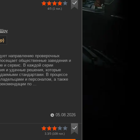
4/5 (
1
гол.)
 Шоу
p)
дует направлению проверочных
 посещает общественные заведения и
ие и сервис. В каждой серии
ия и удачные решения, которые
идаемыми стандартами. В процессе
владельцами и персоналом, а также
екомендации по ...
05.08.2026
3.3/5 (
109
гол.)