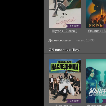
8 серия
Шугар (1-2 сезон)
Укрытие (1-3
Далее сериалы
(всего 13736)
Обновления Шоу
1 серия
Выживалити.
Универсальн