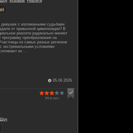
 Шоу
,
Игровые
,
Реалити
p)
ь девушек с изломанными судьбами
вдали от привычной цивилизации? В
циальное реалити радикально меняет
т программу преобразования на
Участницы из самых разных регионов
 с экстремальными условиями
иливают их ...
05.06.2026
3/5 (
1
гол.)
 Шоу