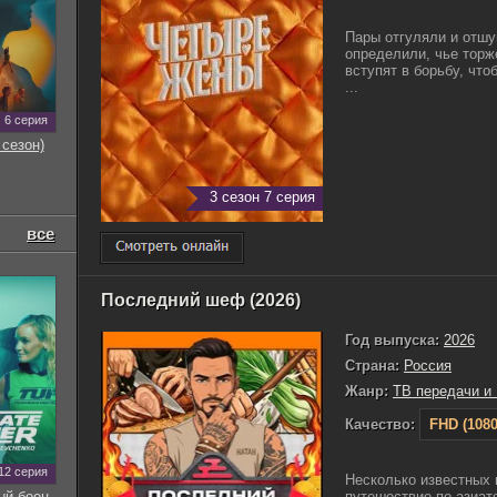
Пары отгуляли и отшу
определили, чье торж
вступят в борьбу, что
...
6 серия
 сезон)
3 сезон 7 серия
все
Последний шеф (2026)
Год выпуска:
2026
Страна:
Россия
Жанр:
ТВ передачи и
Качество:
FHD (1080
12 серия
Несколько известных
ый боец
путешествие по азиат