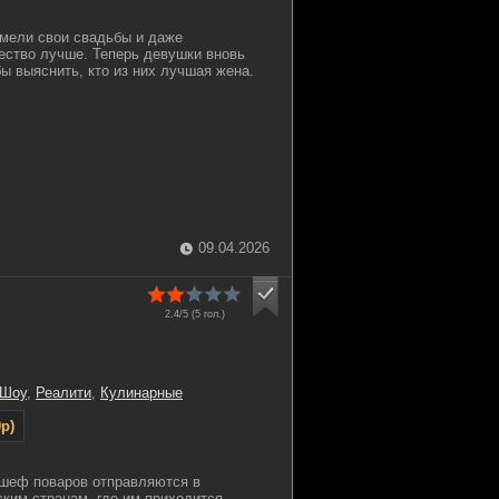
мели свои свадьбы и даже
ество лучше. Теперь девушки вновь
бы выяснить, кто из них лучшая жена.
09.04.2026
2.4/5 (
5
гол.)
 Шоу
,
Реалити
,
Кулинарные
p)
 шеф поваров отправляются в
ским странам, где им приходится