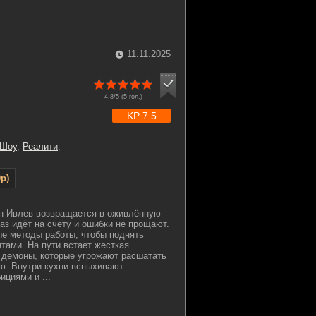
11.11.2025
4.8/5 (
5
гол.)
KP 7.5
 Шоу
,
Реалити
,
p)
н Ивлев возвращается в оживлённую
аз идёт на счету и ошибки не прощают.
е методы работы, чтобы поднять
нтами. На пути встает жесткая
 демоны, которые угрожают расшатать
ию. Внутри кухни вспыхивают
циями и ...