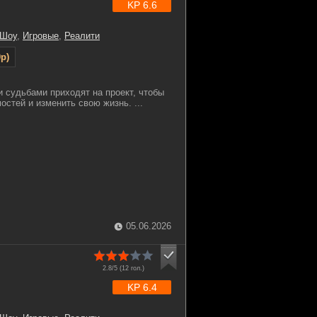
KP 6.6
 Шоу
,
Игровые
,
Реалити
p)
 судьбами приходят на проект, чтобы
остей и изменить свою жизнь. ...
05.06.2026
2.8/5 (
12
гол.)
KP 6.4