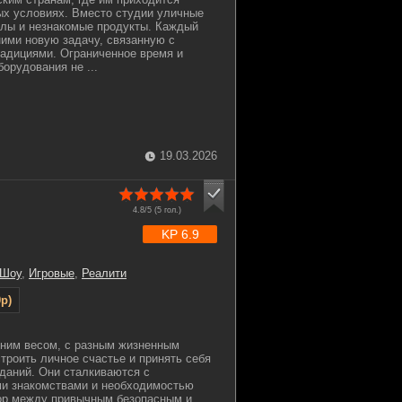
ых условиях. Вместо студии уличные
алы и незнакомые продукты. Каждый
ними новую задачу, связанную с
радициями. Ограниченное время и
орудования не ...
19.03.2026
4.8/5 (
5
гол.)
KP 6.9
 Шоу
,
Игровые
,
Реалити
p)
шним весом, с разным жизненным
троить личное счастье и принять себя
даний. Они сталкиваются с
ми знакомствами и необходимостью
ор между привычным безопасным и