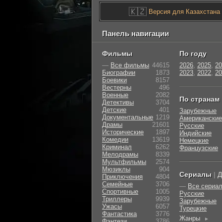
🇰🇿
Версия для Казахстана
Панель навигации
Фильмы
По году
—
Все фильмы
44615
2026
,
2025
,
20
Биографии
1873
2023
,
2022
,
20
Боевики
8157
Вестерны
496
Военные
2082
По странам
Детективы
3704
Детские
401
Зарубежные
Документальные
1219
Американские
Драмы
21601
Русские
Исторические
1897
Индийские
Комедии
13619
Немецкие
Криминал
6262
Французские
Мелодрамы
8339
Мультфильмы
2574
Мюзиклы
904
Сериалы
|
Д
Приключения
4804
Семейные
3706
—
Все сериа
Cпортивные
1005
Русские
Триллеры
9939
Зарубежные
Ужасы
6057
Турецкие
Фантастика
3776
Жанры
►
Фэнтези
3786