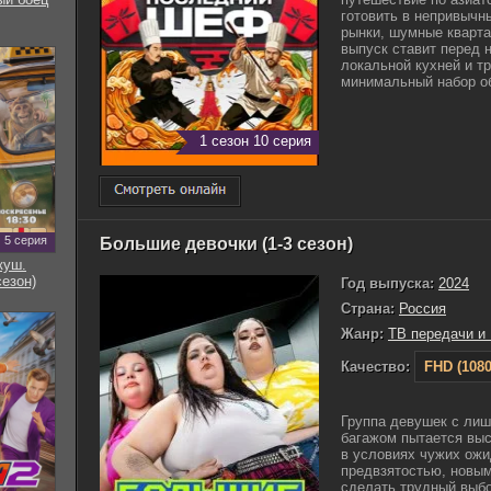
готовить в непривычн
рынки, шумные кварт
выпуск ставит перед 
локальной кухней и т
минимальный набор об
1 сезон 10 серия
5 серия
Большие девочки (1-3 сезон)
куш.
сезон)
Год выпуска:
2024
Страна:
Россия
Жанр:
ТВ передачи и
Качество:
FHD (1080
Группа девушек с ли
багажом пытается выс
в условиях чужих ожи
предвзятостью, новы
сделать трудный выб