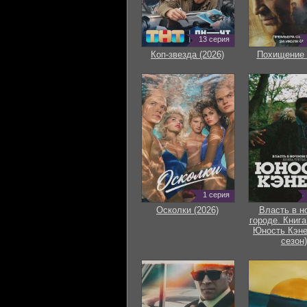
13 серия
Коп-звезда (2026)
Похищение 
1 серия
Осколки (2026)
Власть в н
городе. Книга
Юность Кэне
сезон)