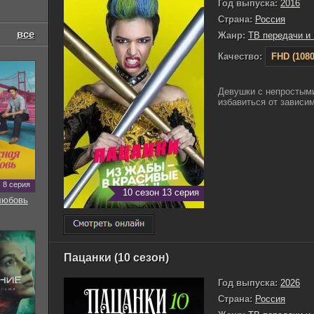
Год выпуска:
2016
Страна:
Россия
все
Жанр:
ТВ передачи и
Качество:
FHD (1080
Девушки с непростыми
избавиться от зависим
8 серия
10 сезон 13 серия
любовь
Пацанки (10 сезон)
Год выпуска:
2026
Страна:
Россия