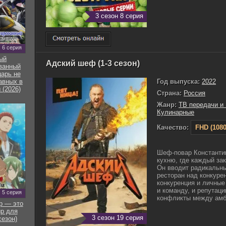
3 сезон 8 серия
6 серия
ый
Адский шеф (1-3 сезон)
ванный
арь не
Год выпуска:
2022
авных в
 (2026)
Страна:
Россия
Жанр:
ТВ передачи и
Кулинарные
Качество:
FHD (1080
Шеф-повар Константи
кухню, где каждый зак
Он вводит радикальны
ресторан над конкуре
конкуренция и личные
и команду, и репутац
5 серия
конфликты между амби
р — это
р для
3 сезон 19 серия
сезон)