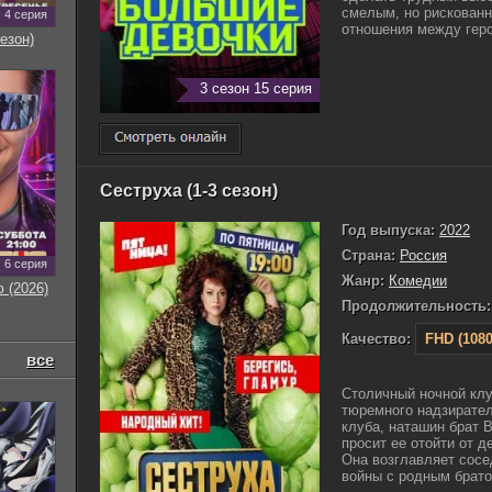
смелым, но рискованн
4 серия
отношения между геро
езон)
3 сезон 15 серия
Сеструха (1-3 сезон)
Год выпуска:
2022
Страна:
Россия
6 серия
Жанр:
Комедии
 (2026)
Продолжительность:
Качество:
FHD (1080
все
Столичный ночной клу
тюремного надзирател
клуба, наташин брат 
просит ее отойти от д
Она возглавляет сосе
войны с родным братом