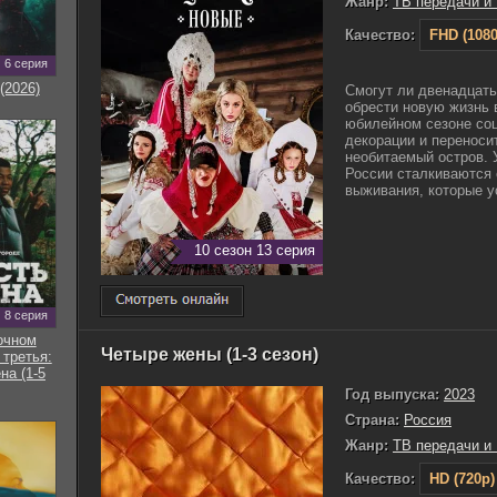
Жанр:
ТВ передачи и
Качество:
FHD (1080
6 серия
(2026)
Смогут ли двенадцат
обрести новую жизнь 
юбилейном сезоне со
декорации и переноси
необитаемый остров. 
России сталкиваются
выживания, которые ус
10 сезон 13 серия
8 серия
очном
Четыре жены (1-3 сезон)
 третья:
на (1-5
Год выпуска:
2023
Страна:
Россия
Жанр:
ТВ передачи и
Качество:
HD (720p)