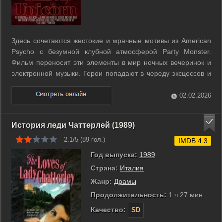
Здесь сочетаются жестокие и мрачные мотивы из American
Psycho с безумной клубной атмосферой Party Monster.
Фильм переносит эти элементы в мир ночных вечеринок и
электронной музыки. Герои попадают в череду эксцессов и
радикальных поступков на фоне громкой музыки и неоновых
огней. Напряжение растёт за сч ...
02.02.2026
История леди Чаттерлей (1989)
2.1/5 (
89
гол.)
IMDB 4.3
Год выпуска:
1989
Страна:
Италия
Жанр:
Драмы
Продолжительность:
1 ч 27 мин
Качество:
SD