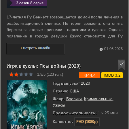
3 сезон 8 серия
17-летняя Ру Беннетт возвращается домой после лечения в
реабилитационной клинике. Не теряя времени, она опять
берется за старые привычки - наркотики и тусовки. Однако
появление в городе девушки Джулс становится для Ру
знаком надежды. ...
01.06.2026
Игра в куклы: Псы войны (2020)
1.9/5 (
123
гол.)
KP 4.4
IMDB 3.2
Год выпуска:
2020
Страна:
США
Жанр:
Боевики
,
Криминальные
,
Ужасы
Продолжительность:
1 ч 25 мин
Качество:
FHD (1080p)