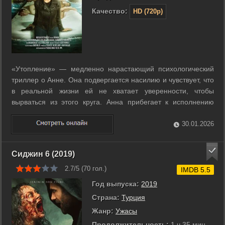
Качество:
HD (720p)
«Утопление» — медленно нарастающий психологический
триллер о Анне. Она подвергается насилию и чувствует, что
в реальной жизни ей не хватает уверенности, чтобы
вырваться из этого круга. Анна прибегает к исполнению
желаний как способу сопротивления и попытке изменить
свою судьбу. Этот приём становится для неё возможностью
30.01.2026
отойти от реальности и ...
Сиджин 6 (2019)
2.7/5 (
70
гол.)
IMDB 5.5
Год выпуска:
2019
Страна:
Турция
Жанр:
Ужасы
Продолжительность:
1 ч 35 мин