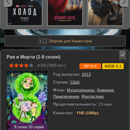
🇰🇿
Версия для Казахстана
Рик и Морти (1-9 сезон)
4.5/5 (
7910
гол.)
KP 9.0
IMDB 9.2
Год выпуска:
2013
Страна:
США
Жанр:
Мультсериалы
,
Комедии
,
Приключения
,
Фантастика
Продолжительность:
23 мин
Качество:
FHD (1080p)
9 сезон 10 серия