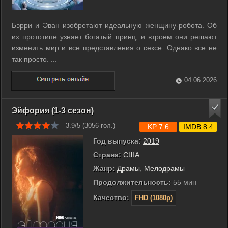
Бэрри и Эван изобретают идеальную женщину-робота. Об
их прототипе узнает богатый принц, и втроем они решают
изменить мир и все представления о сексе. Однако все не
так просто. ...
04.06.2026
Эйфория (1-3 сезон)
3.9/5 (
3056
гол.)
KP 7.6
IMDB 8.4
Год выпуска:
2019
Страна:
США
Жанр:
Драмы
,
Мелодрамы
Продолжительность:
55 мин
Качество:
FHD (1080p)