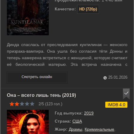
Качество:
HD (720p)
Динда спаслась от преследования кунтилинак — женского
призрака-вампира. Она ушла без согласия тёти Донны и
теперь намерена встретиться с женщиной, которую считают
её биологической матерью. Эта встреча назначена с
Кармилой, которую многие подозревают в родстве с Динда.
Несмотря на запрет тёти, Динда решает выяснить правду о
25.01.2026
своём происхождении. ...
Она – всего лишь тень (2019)
2/5 (
123
гол.)
IMDB 4.0
Год выпуска:
2019
Страна:
США
Жанр:
Драмы
,
Криминальные
,