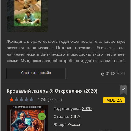
Женщина в браке остаётся одинокой после того, как её муж
оказался парализован. Потеряв прежнюю близость, она
начинает искать физического и эмоционального тепла вне
семьи. Муж, осознавая её потребности, даёт согласие на её
поступки. Она заводит роман, чтобы удовлетворить свои
желания и восстановить ощущение полноты жизни.
01.02.2026
Отношения становятся для ...
Кровавый лагерь 8: Откровения (2020)
1.2/5 (
99
гол.)
IMDB 2.3
Год выпуска:
2020
Страна:
США
Жанр:
Ужасы