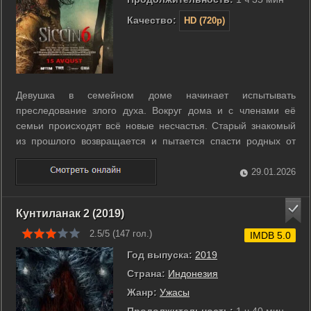
Качество:
HD (720p)
Девушка в семейном доме начинает испытывать
преследование злого духа. Вокруг дома и с членами её
семьи происходят всё новые несчастья. Старый знакомый
из прошлого возвращается и пытается спасти родных от
надвигающейся гибели. ...
29.01.2026
Кунтиланак 2 (2019)
2.5/5 (
147
гол.)
IMDB 5.0
Год выпуска:
2019
Страна:
Индонезия
Жанр:
Ужасы
Продолжительность:
1 ч 40 мин