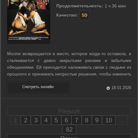
Продолжительность:
1 ч 36 мин
Качество:
SD
Молли возвращается в место, которое когда-то оставила, и
сталкивается с давно закрытыми ранами и забытыми
обещаниями. Ей приходится налаживать связи с людьми из
прошлого и принимать непростые решения, чтобы изменить
свою жизнь. Постепенно Молли учится доверять себе и
окружающим, распутывая события, которые привели её
18.01.2026
сюда. На пути к новой ...
Раньше
1
2
3
4
5
6
7
8
9
10
...
82