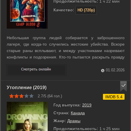
Продолжительность:
1 ч 22 мин
Качество:
HD (720p)
Небольшая группа людей собирается у заброшенного
лагеря, где когда-то случились жестокие убийства. Вскоре
старые раны всплывают, и между участниками назревают
конфликты и подозрения. Кто-то пытается раскрыть правду
о прошлых событиях, и это привлекает внимание
безжалостного преследователя. Старые отпечатки насилия
01.02.2026
возвращаются, а новые тайны ...
Утопление (2019)
2.7/5 (
64
гол.)
IMDB 5.4
Год выпуска:
2019
Страна:
Канада
Жанр:
Драмы
Продолжительность:
1 ч 25 мин