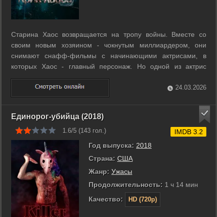
Старина Хаос возвращается на тропу войны. Вместе со
своим новым хозяином - чокнутым миллиардером, они
снимают снафф-фильмы с начинающими актрисами, в
которых Хаос - главный персонаж. Но одной из актрис
оказывается дочь бывшего крутого полицейского, а ныне
частного детектива. Тот отправляется на поиски дочери, не
24.03.2026
понимая, в какую игру ввязался. ...
Единорог-убийца (2018)
1.6/5 (
143
гол.)
IMDB 3.2
Год выпуска:
2018
Страна:
США
Жанр:
Ужасы
Продолжительность:
1 ч 14 мин
Качество:
HD (720p)