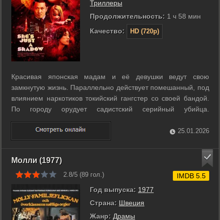
Триллеры
Продолжительность:
1 ч 58 мин
Качество:
HD (720p)
Красивая японская мадам и её девушки ведут свою
замкнутую жизнь. Параллельно действует помешанный, под
влиянием наркотиков токийский гангстер со своей бандой.
По городу орудует садистский серийный убийца.
Пересечение этих сюжетных линий и внутренние миры
персонажей постепенно раскрываются по ходу событий. ...
25.01.2026
Молли (1977)
2.8/5 (
89
гол.)
IMDB 5.5
Год выпуска:
1977
Страна:
Швеция
Жанр:
Драмы