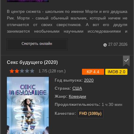
В центре сюжета - школьник по имени Морти и его дедушка
Рик. Морти - самый обычный мальчик, который ничем не
отличается от своих сверстников. А вот его дедуля
занимается необычными научными исследованиями и
зачастую полностью неадекватен. Он может в любое время
дня и ночи схватить внука и отправиться вместе с ним в
27.07.2026
безумные приключения с помощью ...
Секс будущего (2020)
1.7/5 (
128
гол.)
KP 4.4
IMDB 2.0
Год выпуска:
2020
Страна:
США
Жанр:
Комедии
Продолжительность:
1 ч 30 мин
Качество:
FHD (1080p)