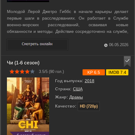
Молодой Лерой Джетро Гиббс в начале карьеры делает
первые шаги в расследованиях. Он работает в Службе
военно-морских расследований, осваивая новые
обязанности и методы. Действие сосредоточено на службе,
ведущейся из базы Кэмп-Пендлтон. ...
06.05.2026
Чи (1-6 сезон)
3.5/5 (
90
гол.)
KP 6.5
IMDB 7.4
Год выпуска:
2018
Страна:
США
Жанр:
Драмы
Качество:
HD (720p)