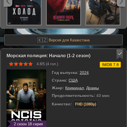
🇰🇿
Версия для Казахстана
Морская полиция: Начало (1-2 сезон)
4.8/5 (
4
гол.)
IMDB 7.8
Год выпуска:
2024
Страна:
США
Жанр:
Криминал
,
Драмы
Продолжительность:
43 мин
Качество:
FHD (1080p)
2 сезон 18 серия