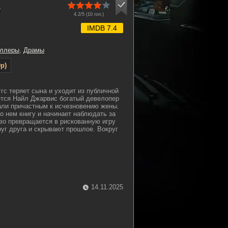
)
4.2/5 (
10
гол.)
IMDB 7.4
иллеры
,
Драмы
p)
гс теряет сына и уходит из публичной
ется Найл Джарвис богатый девелопер
али причастным к исчезновению жены.
о нем книгу и начинает наблюдать за
во превращается в рискованную игру
руг друга и скрывают прошлое. Вокруг
14.11.2025