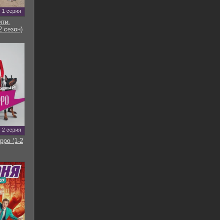
1 серия
ти.
2 сезон)
2 серия
рро (1-2