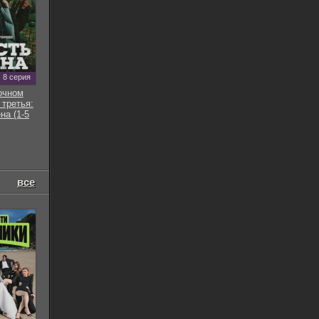
8 серия
очном
 третья:
на (1-5
все