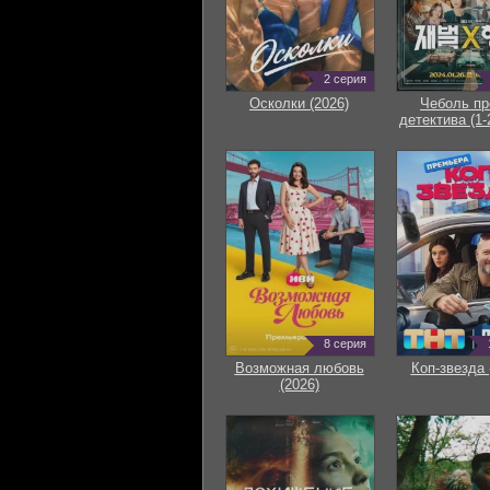
2 серия
Осколки (2026)
Чеболь пр
детектива (1-
8 серия
Возможная любовь
Коп-звезда 
(2026)