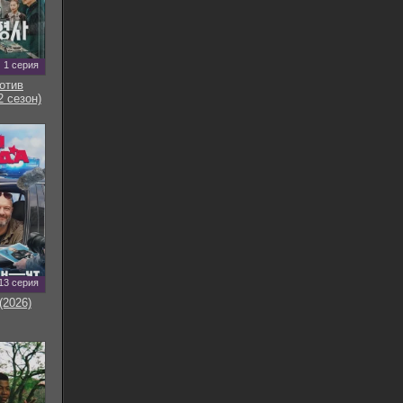
1 серия
отив
2 сезон)
13 серия
(2026)