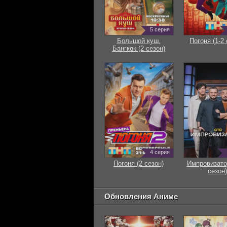
5 серия
Большой куш.
Погоня (1-2 
Бангкок (2 сезон)
4 серия
Погоня (2 сезон)
Импровизато
сезон)
Обновления Аниме