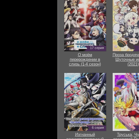
17 серия
О моём
Проза бродяч
перерождении в
Шуточные и
слизь (1-4 сезон)
(2021)
6 серия
Изгнанный
Труська, Ч