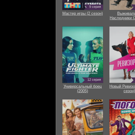
9 серия
Мастер игры (2 сезон)
Выживали
Наследники (
12 серия
Универсальный боец
Новый Ревизо
(2005)
сезон)