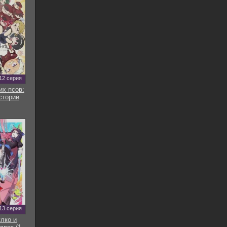
12 серия
их псов:
стории
13 серия
улко и