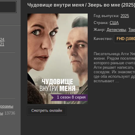
Чудовище внутри меня / Зверь во мне (2025
Год выпуска:
2025
Страна:
США
Жанр:
Детективы
,
Тр
Качество:
FHD (1080
24
,
21
Писательница Агги Уиг
жизни. Рядом поселя
которого раньше счит
Агги решает написать 
соседом. Их знакомст
где оба используют д
всплывают ...
1 сезон 8 серия
орамы
лы
13736