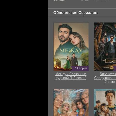
Обновления Сериалов
14 серия
Между / Связанные
Библиотек
судьбой (1-2 сезон)
Следующая гл
2 сезон