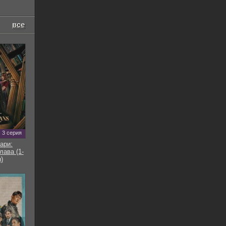
все
3 серия
ари:
ава (1-
)