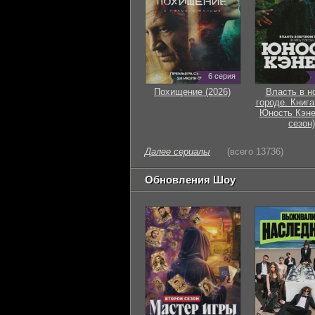
6 серия
Похищение (2026)
Власть в н
городе. Книга
Юность Кэне
сезон)
Далее сериалы
(всего 13736)
Обновления Шоу