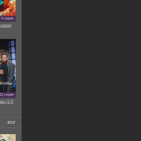
4 серия
сезон)
11 серия
ры (1-5
все