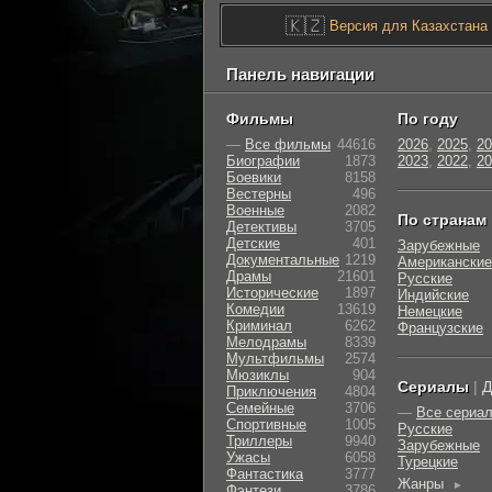
🇰🇿
Версия для Казахстана
Панель навигации
Фильмы
По году
—
Все фильмы
44616
2026
,
2025
,
20
Биографии
1873
2023
,
2022
,
20
Боевики
8158
Вестерны
496
Военные
2082
По странам
Детективы
3705
Детские
401
Зарубежные
Документальные
1219
Американские
Драмы
21601
Русские
Исторические
1897
Индийские
Комедии
13619
Немецкие
Криминал
6262
Французские
Мелодрамы
8339
Мультфильмы
2574
Мюзиклы
904
Сериалы
|
Д
Приключения
4804
Семейные
3706
—
Все сериа
Cпортивные
1005
Русские
Триллеры
9940
Зарубежные
Ужасы
6058
Турецкие
Фантастика
3777
Жанры
►
Фэнтези
3786