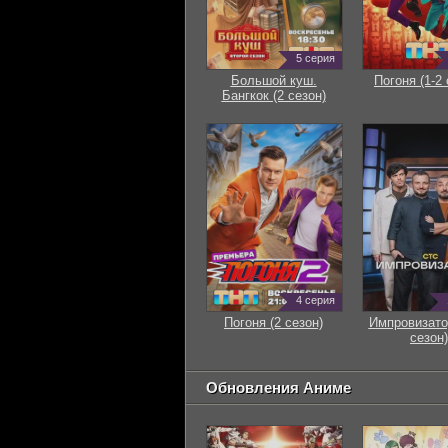
5 серия
Большой куш.
Погоня (1-2 
Бангкок (2 сезон)
4 серия
Погоня (2 сезон)
Импровизато
сезон)
Обновления Аниме