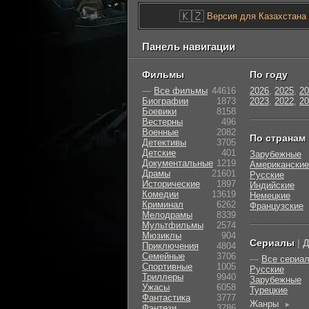
🇰🇿
Версия для Казахстана
Панель навигации
Фильмы
По году
—
Все фильмы
44616
2026
,
2025
,
20
Биографии
1873
2023
,
2022
,
20
Боевики
8158
Вестерны
496
Военные
2082
По странам
Детективы
3705
Детские
401
Зарубежные
Документальные
1219
Американские
Драмы
21601
Русские
Исторические
1897
Индийские
Комедии
13619
Немецкие
Криминал
6262
Французские
Мелодрамы
8339
Мультфильмы
2574
Мюзиклы
904
Сериалы
|
Д
Приключения
4804
Семейные
3706
—
Все сериа
Cпортивные
1005
Русские
Триллеры
9940
Зарубежные
Ужасы
6058
Турецкие
Фантастика
3777
Жанры
►
Фэнтези
3786