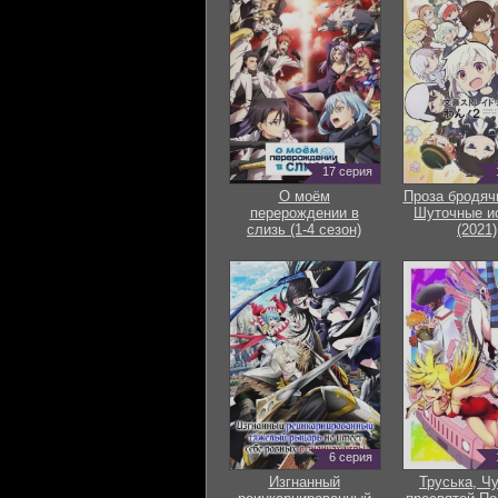
17 серия
О моём
Проза бродяч
перерождении в
Шуточные и
слизь (1-4 сезон)
(2021)
6 серия
Изгнанный
Труська, Ч