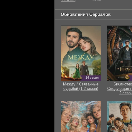
Обновления Сериалов
14 серия
Между / Связанные
Библиотек
судьбой (1-2 сезон)
Следующая гл
2 сезон