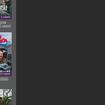
1 серия
отив
2 сезон)
13 серия
(2026)