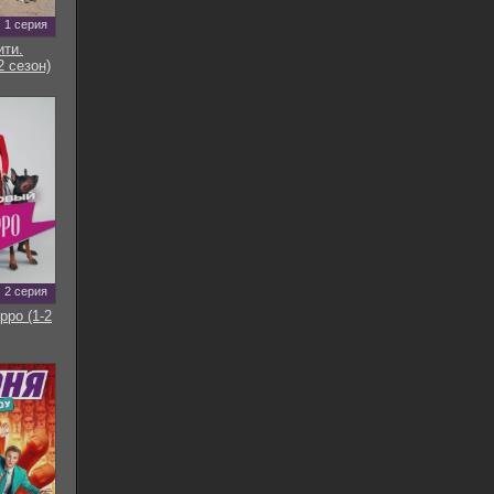
1 серия
ти.
2 сезон)
2 серия
рро (1-2