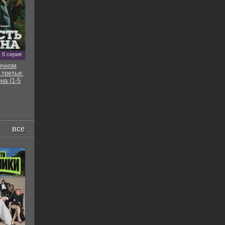
8 серия
очном
 третья:
на (1-5
все