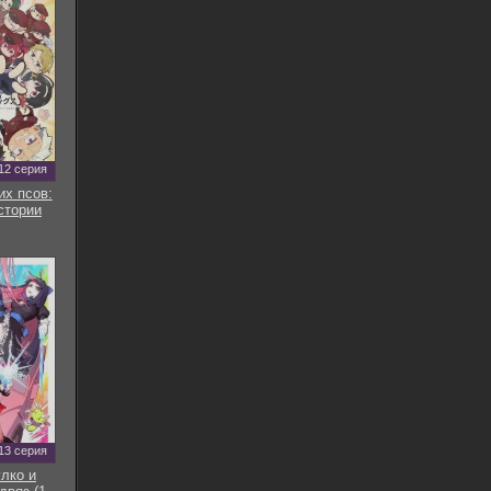
12 серия
их псов:
стории
13 серия
улко и