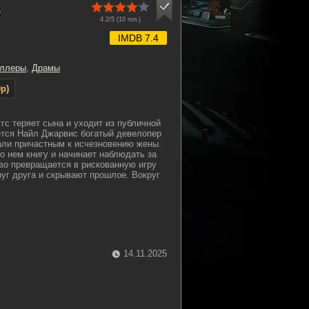
)
4.2/5 (
10
гол.)
IMDB 7.4
иллеры
,
Драмы
p)
гс теряет сына и уходит из публичной
ется Найл Джарвис богатый девелопер
али причастным к исчезновению жены.
о нем книгу и начинает наблюдать за
во превращается в рискованную игру
руг друга и скрывают прошлое. Вокруг
14.11.2025