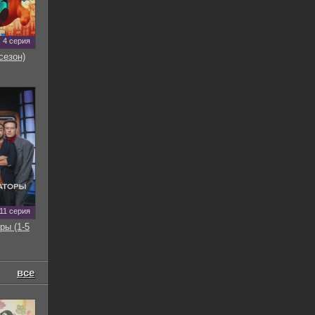
4 серия
сезон)
11 серия
ры (1-5
все