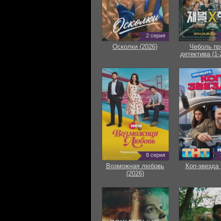
2 серия
Осколки (2026)
Чеболь пр
детектива (1-
8 серия
Возможная любовь
Коп-звезда 
(2026)