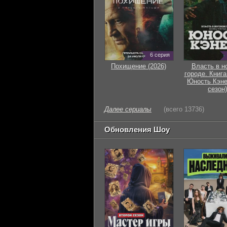
6 серия
Похищение (2026)
Власть в н
городе. Книга
Юность Кэне
сезон)
Далее сериалы
(всего 13736)
Обновления Шоу