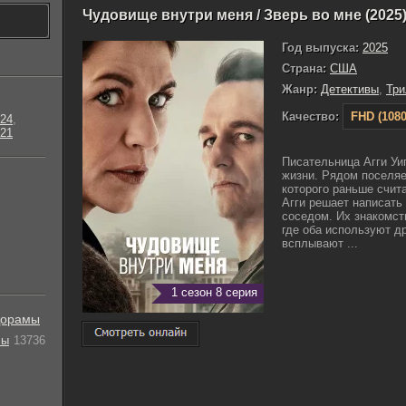
Чудовище внутри меня / Зверь во мне (2025
Год выпуска:
2025
Страна:
США
Жанр:
Детективы
,
Тр
Качество:
FHD (1080
24
,
21
Писательница Агги Уиг
жизни. Рядом поселя
которого раньше счит
Агги решает написать 
соседом. Их знакомст
где оба используют д
всплывают ...
1 сезон 8 серия
орамы
лы
13736