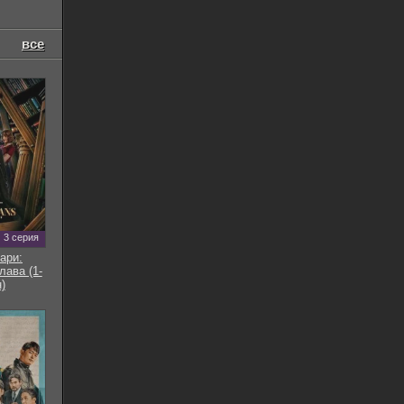
все
3 серия
ари:
ава (1-
)