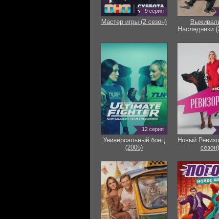
9 серия
Мастер игры (2 сезон)
Выживали
Наследники (
12 серия
Универсальный боец
Новый Ревизо
(2005)
сезон)