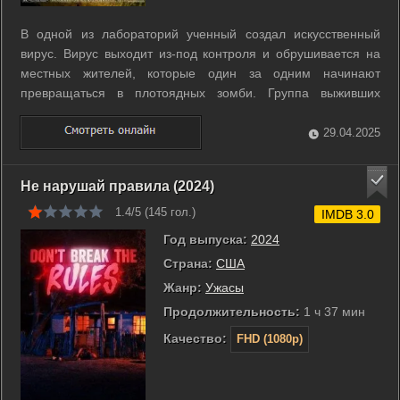
В одной из лабораторий ученный создал искусственный
вирус. Вирус выходит из-под контроля и обрушивается на
местных жителей, которые один за одним начинают
превращаться в плотоядных зомби. Группа выживших
держат оборону в отдаленном доме, не теряя надежду на
спасение.. ...
29.04.2025
Не нарушай правила (2024)
1.4/5 (
145
гол.)
IMDB 3.0
Год выпуска:
2024
Страна:
США
Жанр:
Ужасы
Продолжительность:
1 ч 37 мин
Качество:
FHD (1080p)