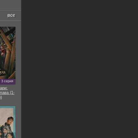
все
3 серия
ари:
ава (1-
)