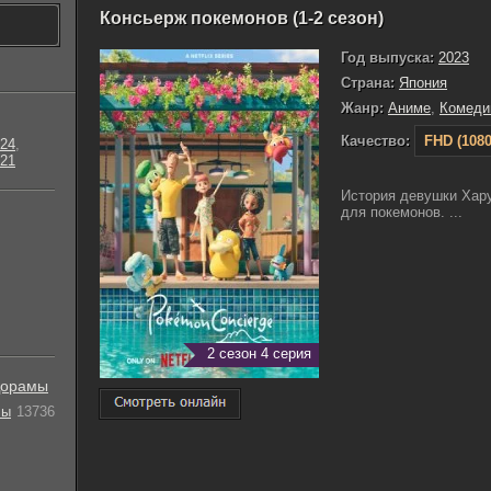
Консьерж покемонов (1-2 сезон)
Год выпуска:
2023
Страна:
Япония
Жанр:
Аниме
,
Комеди
Качество:
FHD (1080
24
,
21
История девушки Хару
для покемонов. ...
2 сезон 4 серия
орамы
лы
13736