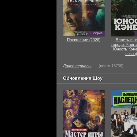
6 серия
Похищение (2026)
Власть в н
городе. Книга
Юность Кэне
сезон)
Далее сериалы
(всего 13736)
Обновления Шоу