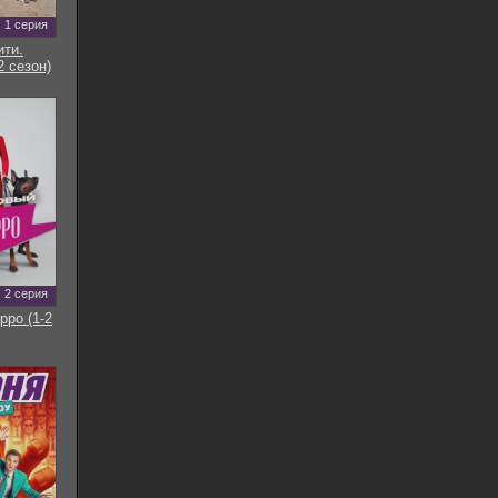
1 серия
ти.
2 сезон)
2 серия
рро (1-2