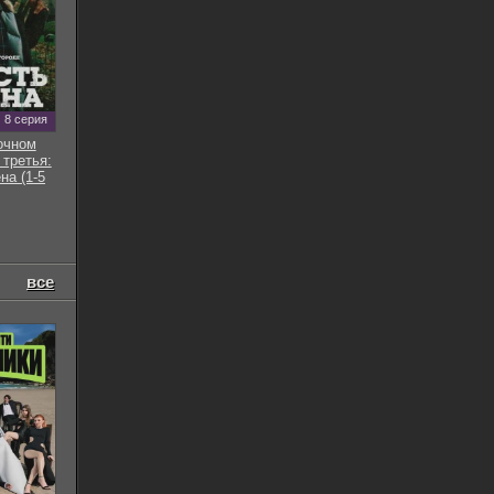
8 серия
очном
 третья:
на (1-5
все