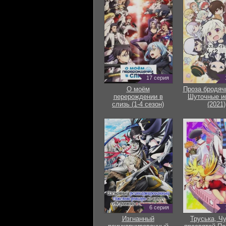
17 серия
О моём
Проза бродяч
перерождении в
Шуточные и
слизь (1-4 сезон)
(2021)
6 серия
Изгнанный
Труська, Ч