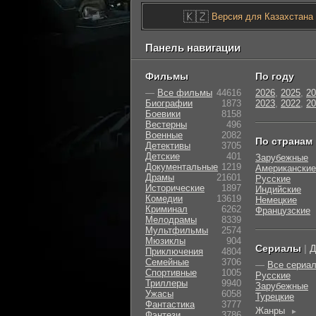
🇰🇿
Версия для Казахстана
Панель навигации
Фильмы
По году
—
Все фильмы
44616
2026
,
2025
,
20
Биографии
1873
2023
,
2022
,
20
Боевики
8158
Вестерны
496
Военные
2082
По странам
Детективы
3705
Детские
401
Зарубежные
Документальные
1219
Американские
Драмы
21601
Русские
Исторические
1897
Индийские
Комедии
13619
Немецкие
Криминал
6262
Французские
Мелодрамы
8339
Мультфильмы
2574
Мюзиклы
904
Сериалы
|
Д
Приключения
4804
Семейные
3706
—
Все сериа
Cпортивные
1005
Русские
Триллеры
9940
Зарубежные
Ужасы
6058
Турецкие
Фантастика
3777
Жанры
►
Фэнтези
3786