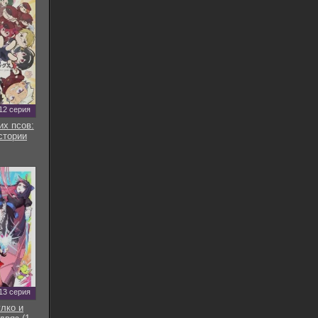
12 серия
их псов:
стории
13 серия
улко и