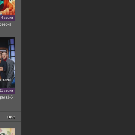
4 серия
сезон)
11 серия
ры (1-5
все