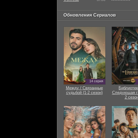
Обновления Сериалов
14 серия
Между / Связанные
Библиотек
судьбой (1-2 сезон)
Следующая гл
2 сезон