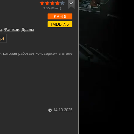
3.6/5 (
88
гол.)
KP 6.9
IMDB 7.5
и
,
Фэнтези
,
Драмы
p)
, которая работает консьержем в отеле
14.10.2025