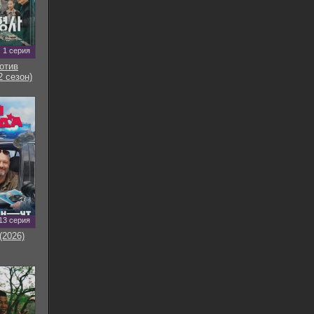
1 серия
отив
2 сезон)
13 серия
(2026)