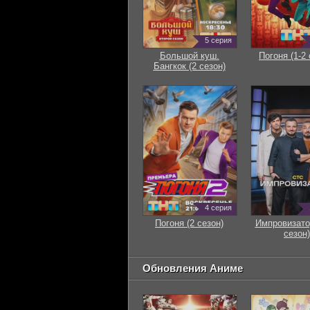
5 серия
Большой куш.
Погоня (1-2 
Бангкок (2 сезон)
4 серия
Погоня (2 сезон)
Импровизато
сезон)
Обновления Аниме