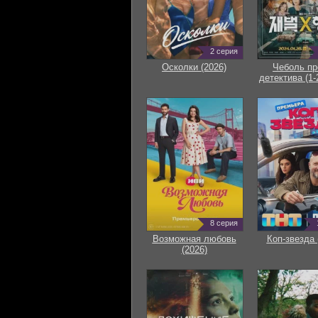
2 серия
Осколки (2026)
Чеболь пр
детектива (1-
8 серия
Возможная любовь
Коп-звезда 
(2026)