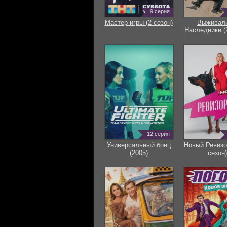
9 серия
Мастер игры (2 сезон)
Выживали
Наследники (
12 серия
Универсальный боец
Новый Ревизо
(2005)
сезон)