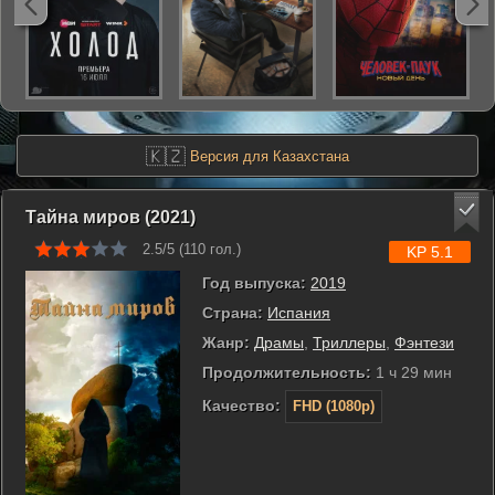
🇰🇿
Версия для Казахстана
Тайна миров (2021)
2.5/5 (
110
гол.)
KP 5.1
Год выпуска:
2019
Страна:
Испания
Жанр:
Драмы
,
Триллеры
,
Фэнтези
Продолжительность:
1 ч 29 мин
Качество:
FHD (1080p)