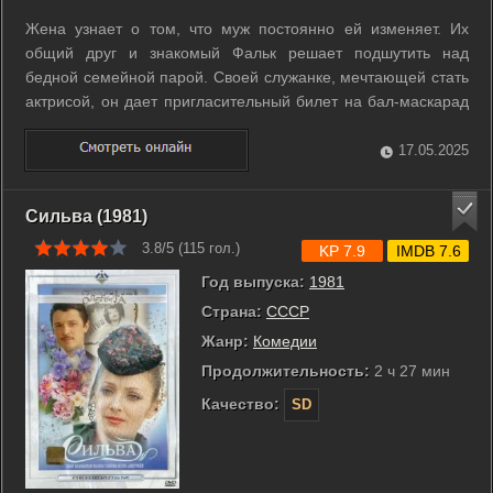
Жена узнает о том, что муж постоянно ей изменяет. Их
общий друг и знакомый Фальк решает подшутить над
бедной семейной парой. Своей служанке, мечтающей стать
актрисой, он дает пригласительный билет на бал-маскарад
и костюм «летучей мыши», чтобы та «охмурила»
незадачливого ловеласа. Этот разговор слышит жена и
17.05.2025
принимает решение тоже отправиться на ...
Сильва (1981)
3.8/5 (
115
гол.)
KP 7.9
IMDB 7.6
Год выпуска:
1981
Страна:
СССР
Жанр:
Комедии
Продолжительность:
2 ч 27 мин
Качество:
SD