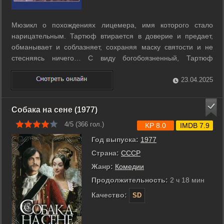
Мюзикл о похождениях лицемера, имя которого стало
нарицательным. Тартюф втирается в доверие и предает,
обманывает и соблазняет, сохраняя маску святости и не
стесняясь ничего… С виду богобоязненный, Тартюф
пользуется благосклонностью главы семейства Оргона,
который готов даже выдать за него свою дочь, красавицу
23.04.2025
Марианну, против её воли. Но цель ...
Собака на сене (1977)
4/5 (
366
гол.)
KP 8.0
IMDB 7.9
Год выпуска:
1977
Страна:
СССР
Жанр:
Комедии
Продолжительность:
2 ч 18 мин
Качество:
SD