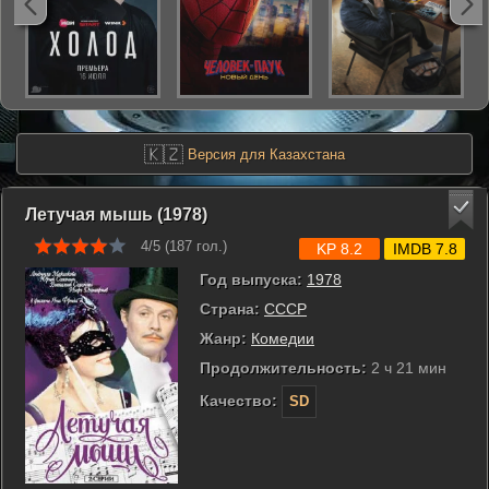
🇰🇿
Версия для Казахстана
Летучая мышь (1978)
4/5 (
187
гол.)
KP 8.2
IMDB 7.8
Год выпуска:
1978
Страна:
СССР
Жанр:
Комедии
Продолжительность:
2 ч 21 мин
Качество:
SD