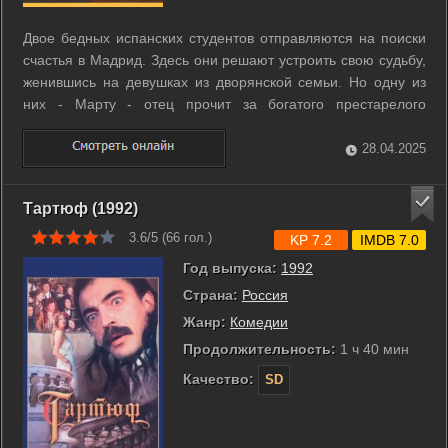
Двое бедных испанских студентов отправляются на поиски
счастья в Мадрид. Здесь они решают устроить свою судьбу,
женившись на девушках из дворянской семьи. Но одну из
них - Марту - отец прочит за богатого престарелого
дворянина. r r Девушка, не желая выходить за старика,
выдает себя за недотрогу, давшую обет девственности.
28.04.2025
Марте удается убедить ...
Тартюф (1992)
3.6/5 (
66
гол.)
KP 7.2
IMDB 7.0
Год выпуска:
1992
Страна:
Россия
Жанр:
Комедии
Продолжительность:
1 ч 40 мин
Качество:
SD