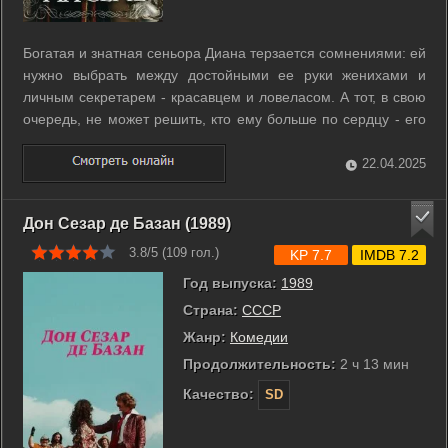
Богатая и знатная сеньора Диана терзается сомнениями: ей
нужно выбрать между достойными ее руки женихами и
личным секретарем - красавцем и ловеласом. А тот, в свою
очередь, не может решить, кто ему больше по сердцу - его
обворожительная хозяйка или ее прелестная служанка... ...
22.04.2025
Дон Сезар де Базан (1989)
3.8/5 (
109
гол.)
KP 7.7
IMDB 7.2
Год выпуска:
1989
Страна:
СССР
Жанр:
Комедии
Продолжительность:
2 ч 13 мин
Качество:
SD