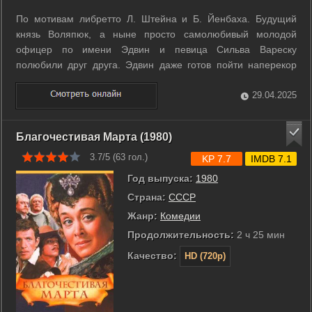
По мотивам либретто Л. Штейна и Б. Йенбаха. Будущий
князь Воляпюк, а ныне просто самолюбивый молодой
офицер по имени Эдвин и певица Сильва Вареску
полюбили друг друга. Эдвин даже готов пойти наперекор
воле знатных родителей и жениться - несмотря на
неизбежный скандал. Но... В оперетте всегда появляется
29.04.2025
«но», и всегда не одно. И тем не менее цепь ...
Благочестивая Марта (1980)
3.7/5 (
63
гол.)
KP 7.7
IMDB 7.1
Год выпуска:
1980
Страна:
СССР
Жанр:
Комедии
Продолжительность:
2 ч 25 мин
Качество:
HD (720p)