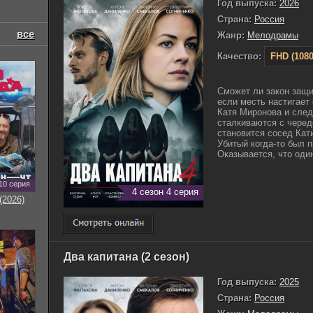
Год выпуска:
2026
Страна:
Россия
все
Жанр:
Мелодрамы
Качество:
FHD (1080
Сможет ли закон защи
если месть настигает
Катя Миронова и след
сталкиваются с черед
становится сосед Кати
Убитый когда-то был 
Оказывается, что один
10 серия
4 сезон 4 серия
(2026)
Два капитана (2 сезон)
Год выпуска:
2025
Страна:
Россия