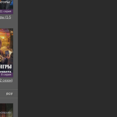
11 серия
ры (1-5
8 серия
2 сезон)
все