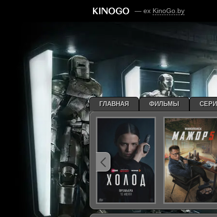
— ex
KinoGo.by
ГЛАВНАЯ
ФИЛЬМЫ
СЕР