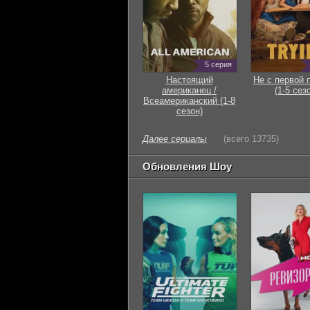
5 серия
Настоящий
Не с первой 
американец /
(1-5 сез
Всеамериканский (1-8
сезон)
Далее сериалы
(всего 13735)
Обновления Шоу