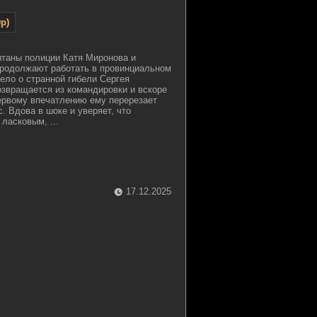
p)
итаны полиции Катя Миронова и
продолжают работать в провинциальном
ело о странной гибели Сергея
звращается из командировки и вскоре
первому впечатлению ему перерезает
. Вдова в шоке и уверяет, что
ласковым, ...
17.12.2025