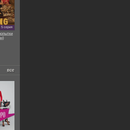
5 серия
попытки
он)
все