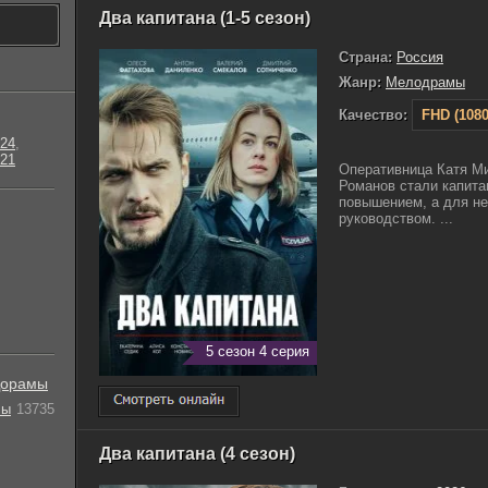
Два капитана (1-5 сезон)
Страна:
Россия
Жанр:
Мелодрамы
Качество:
FHD (1080
24
,
21
Оперативница Катя Ми
Романов стали капита
повышением, а для не
руководством. ...
5 сезон 4 серия
орамы
лы
13735
Два капитана (4 сезон)