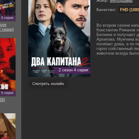
Жанр:
Мелодрамы
Качество:
FHD (1080
6 серия
для
Во втором сезоне кап
 сезон)
Константин Романов 
Белкине и получают д
Архипова. Мужчина во
погибает дома, а по 
горло собственный пес
животное всегда было 
2 сезон 4 серия
5 серия
26)