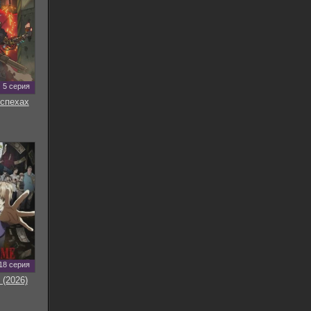
5 серия
оспехах
18 серия
 (2026)