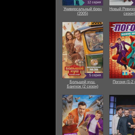
12 серия
Универсальный боец
Новый Ревизо
(2005)
сезон)
5 серия
Большой куш.
Погоня (1-2 
Бангкок (2 сезон)