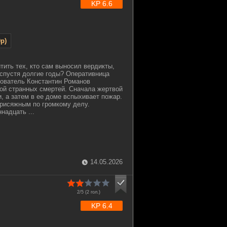
KP 6.6
p)
тить тех, кто сам выносил вердикты,
 спустя долгие годы? Оперативница
ователь Константин Романов
ой странных смертей. Сначала жертвой
, а затем в ее доме вспыхивает пожар.
присяжным по громкому делу.
надцать ...
14.05.2026
2/5 (
2
гол.)
KP 6.4