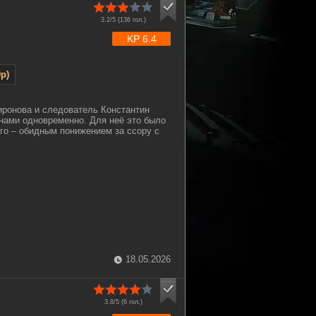
3.2/5 (
136
гол.)
KP 6.4
p)
ронова и следователь Константин
нами одновременно. Для неё это было
го – обидным понижением за ссору с
18.05.2026
3.8/5 (
6
гол.)