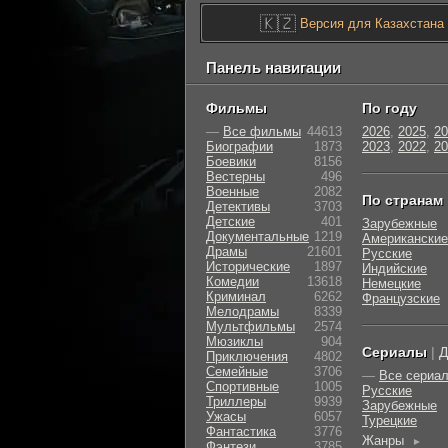
🇰🇿
Версия для Казахстана
Панель навигации
Фильмы
По году
—
Все фильмы
44613
2026
,
2025
,
20
Биографии
1873
2023
,
2022
,
20
Боевики
8156
Вестерны
496
Военные
2082
По странам
Детективы
3703
Детские
401
Зарубежные
Документальные
1219
Американские
Драмы
21601
Русские
Исторические
1897
Индийские
Комедии
13618
Немецкие
Криминал
6262
Французские
Мелодрамы
8339
Мультфильмы
2574
Мюзиклы
904
Сериалы
|
Д
Приключения
4802
Семейные
3706
—
Все сериа
Cпортивные
1005
Русские
Триллеры
9939
Зарубежные
Ужасы
6057
Турецкие
Фантастика
3776
Жанры
►
Фэнтези
3785