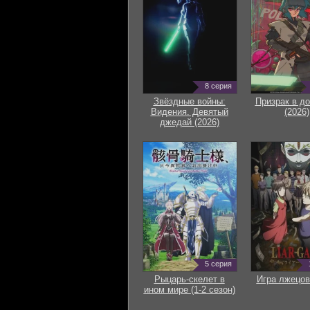
8 серия
Звёздные войны:
Призрак в д
Видения. Девятый
(2026)
джедай (2026)
5 серия
Рыцарь-скелет в
Игра лжецов
ином мире (1-2 сезон)