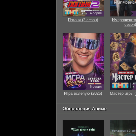
4 серия
Погоня (2 сезон)
Импровизато
сезон)
6 серия
Игра вслепую (2026)
Мастер игры (
Обновления Аниме