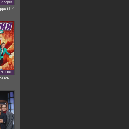
2 серия
рро (1-2
4 серия
сезон)