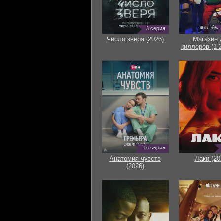
3 серия
Число зверя (2026)
Магазин 
киллеров (1-2
16 серия
Анатомия чувств
Лаки (20
(2026)