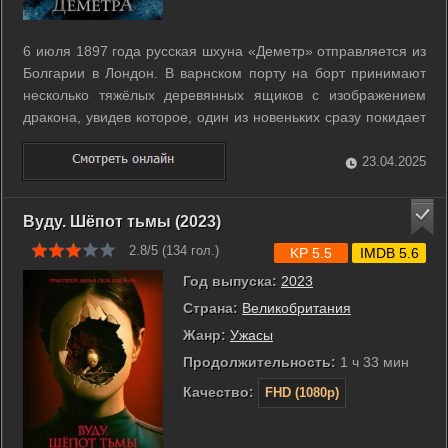
6 июля 1897 года русская шхуна «Деметр» отправляется из
Болгарии в Лондон. В варнском порту на борт принимают
несколько тяжёлых деревянных ящиков с изображением
дракона, увидев которое, один из новеньких сразу покидает
команду. И не зря - в этом путешествии оставшимся
морякам и взятому взамен ушедшего чернокожему врачу
23.04.2025
придётся столкнуться с самим ...
Вуду. Шёпот тьмы (2023)
2.8/5 (
134
гол.)
KP 5.5
IMDB 5.6
Год выпуска:
2023
Страна:
Великобритания
Жанр:
Ужасы
Продолжительность:
1 ч 33 мин
Качество:
FHD (1080p)