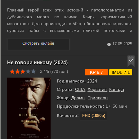
Главный герой всех этих историй - патологоанатом из
дублинского морга по кличке Квирк, харизматичный
мизантроп. Дело происходит в 50-х, обстановочка мрачная:
суровые пабы с выложенными плиткой потолками и
специальными привязями для алкоголиков, чтобы пьющий
не упал под стол, полные непристойных тайн дома
17.05.2025
аристократов, город, освещенный тусклым ...
Не говори никому (2024)
3.4/5 (
770
гол.)
KP 6.7
IMDB 7.1
Год выпуска:
2024
Страна:
США
,
Хорватия
,
Канада
Жанр:
Драмы
,
Триллеры
Продолжительность:
1 ч 50 мин
Качество:
FHD (1080p)