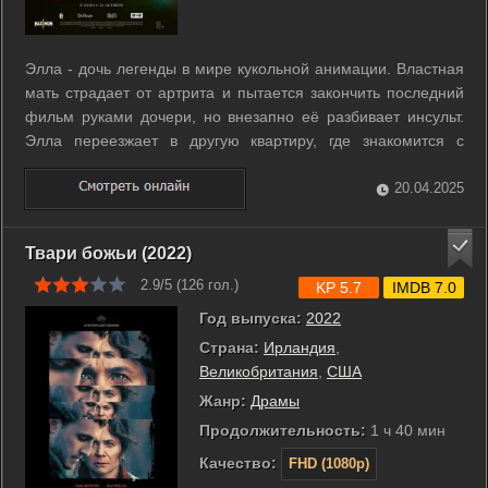
Элла - дочь легенды в мире кукольной анимации. Властная
мать страдает от артрита и пытается закончить последний
фильм руками дочери, но внезапно её разбивает инсульт.
Элла переезжает в другую квартиру, где знакомится с
соседской девочкой и по её истории начинает делать
собственный фильм. ...
20.04.2025
Твари божьи (2022)
2.9/5 (
126
гол.)
KP 5.7
IMDB 7.0
Год выпуска:
2022
Страна:
Ирландия
,
Великобритания
,
США
Жанр:
Драмы
Продолжительность:
1 ч 40 мин
Качество:
FHD (1080p)