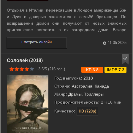
Отдыхая в Италии, переехавшие в Лондон американцы Бэн
и Луиз с дочерью знакомятся с семьёй британцев. По
возвращении домой они получают от новых знакомых
приглашение погостить в их загородном доме. Вскоре
обещавший быть приятным отдых становится напряжённым
- хотя Бэн находит оправдания странному поведению
11.05.2025
хозяев, у Луиз они вызывают всё больше ...
Соловей (2018)
3.5/5 (
216
гол.)
KP 6.8
IMDB 7.3
Год выпуска:
2018
Страна:
Австралия
,
Канада
Жанр:
Драмы
,
Триллеры
Продолжительность:
2 ч 16 мин
Качество:
HD (720p)