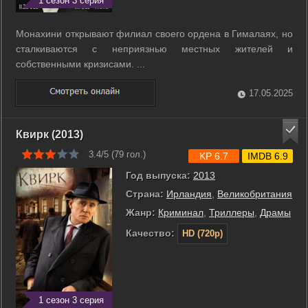
1 сезон 3 серия
Монахини открывают филиал своего ордена в Гималаях, но
сталкиваются с неприязнью местных жителей и
собственными кризисами. ...
17.05.2025
Квирк (2013)
3.4/5 (
79
гол.)
KP 6.7
IMDB 6.9
Год выпуска:
2013
Страна:
Ирландия
,
Великобритания
Жанр:
Криминал
,
Триллеры
,
Драмы
Качество:
HD (720p)
1 сезон 3 серия