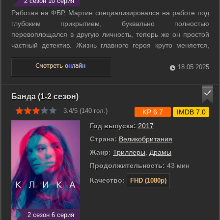
2 сезон 10 серия
Работая на ФБР, Мартин специализировался на работе под
глубоким прикрытием, буквально полностью
перевоплощался в другую личность, теперь же он простой
частный детектив. Жизнь главного героя круто меняется,
когда Мартин узнает, что, возможно, он не тот, кем себя
считает. И теперь ему предстоит докопаться до истины: он
18.05.2025
страдает заурядным раздвоением ...
Банда (1-2 сезон)
3.4/5 (
140
гол.)
KP 6.7
IMDB 7.0
Год выпуска:
2017
Страна:
Великобритания
Жанр:
Триллеры
,
Драмы
Продолжительность:
43 мин
Качество:
FHD (1080p)
2 сезон 6 серия