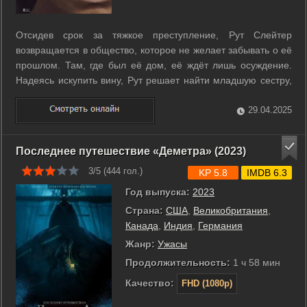
Отсидев срок за тяжкое преступление, Рут Слейтер
возвращается в общество, которое не желает забывать о её
прошлом. Там, где был её дом, её ждёт лишь осуждение.
Надеясь искупить вину, Рут решает найти младшую сестру,
которую ей когда-то пришлось оставить. ...
29.04.2025
Последнее путешествие «Деметра» (2023)
3/5 (
444
гол.)
KP 5.8
IMDB 6.3
Год выпуска:
2023
Страна:
США
,
Великобритания
,
Канада
,
Индия
,
Германия
Жанр:
Ужасы
Продолжительность:
1 ч 58 мин
Качество:
FHD (1080p)