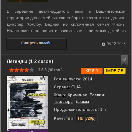
В середине девятнадцатого века в Вашингтонской
территории два семейных клана борются за землю в долине
Джаспер Холлоу. Бедная но сплоченная семья Фионы
Нолан живет на ранчо и воспитывает приемных детей из
числа сирот и изгнанников. Богатая вдова Констанс Ван
Несс управляет горным промыслом и стремится получить
05.12.2025
участок где под землей лежит серебро. ...
Легенды (1-2 сезон)
3.6/5 (
96
гол.)
KP 6.9
IMDB 7.5
Год выпуска:
2014
Страна:
США
Жанр:
Криминал
,
Боевики
,
Триллеры
,
Драмы
Продолжительность:
1 ч
Качество:
HD (720p)