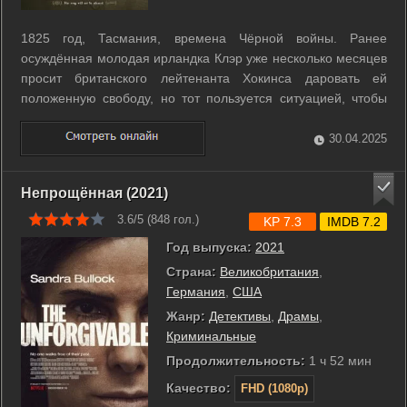
1825 год, Тасмания, времена Чёрной войны. Ранее
осуждённая молодая ирландка Клэр уже несколько месяцев
просит британского лейтенанта Хокинса даровать ей
положенную свободу, но тот пользуется ситуацией, чтобы
удовлетворять свою похоть. Однажды муж Клэр идёт
требовать законные бумаги, но добивается ровно обратного
30.04.2025
- офицер и двое его подчинённых не ...
Непрощённая (2021)
3.6/5 (
848
гол.)
KP 7.3
IMDB 7.2
Год выпуска:
2021
Страна:
Великобритания
,
Германия
,
США
Жанр:
Детективы
,
Драмы
,
Криминальные
Продолжительность:
1 ч 52 мин
Качество:
FHD (1080p)