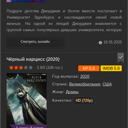
Подруги детства Джорджия и Холли вместе поступают в
Университет Эдинбурга и наслаждаются своей новой
жизнью. На одной из лекций Джорджия знакомится с
группой самых популярных девушек университета, которую
возглавляет профессор Джуд Макдермид. Вскоре Холли
начинает замечать, что её некогда лучшая подруга
18.05.2025
стремительно отдаляется от неё и всё своё ...
Чёрный нарцисс (2020)
2.9/5 (
108
гол.)
KP 5.6
IMDB 5.8
Год выпуска:
2020
Страна:
Великобритания
,
США
Жанр:
Драмы
Качество:
HD (720p)