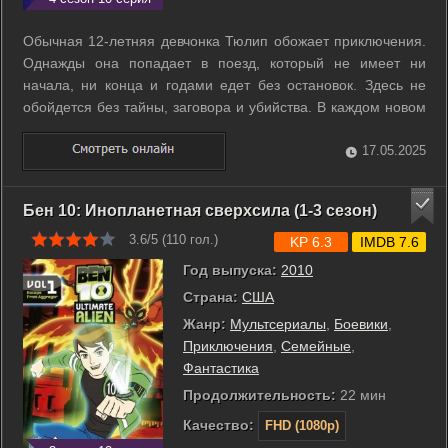
Обычная 12-летняя девчонка Тюлип обожает приключения.
Однажды она попадает в поезд, который не имеет ни
начала, ни конца и годами едет без остановок. Здесь не
обойдется без тайны, заговора и убийства. В каждом новом
вагоне ее ждет новое происшествие. И для того, чтобы
вернуться домой, Тюлип придется раскрыть все эти
17.05.2025
секреты. ...
Бен 10: Инопланетная сверхсила (1-3 сезон)
3.6/5 (
110
гол.)
KP 6.3
IMDB 7.6
Год выпуска:
2010
Страна:
США
Жанр:
Мультсериалы
,
Боевики
,
Приключения
,
Семейные
,
Фантастика
Продолжительность:
22 мин
Качество:
FHD (1080p)