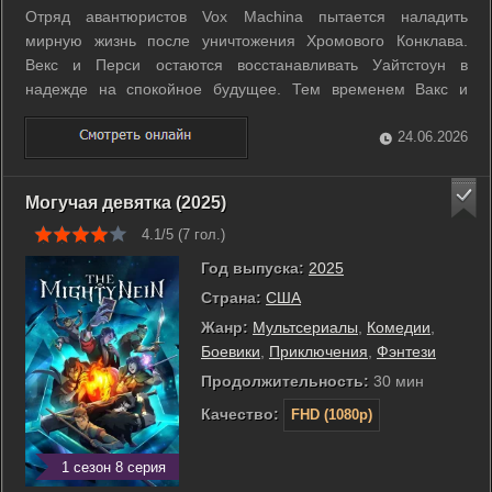
Отряд авантюристов Vox Machina пытается наладить
мирную жизнь после уничтожения Хромового Конклава.
Векс и Перси остаются восстанавливать Уайтстоун в
надежде на спокойное будущее. Тем временем Вакс и
Кейлет погружаются в духовное путешествие, а Грог и Пайк
ищут новые приключения вдали от дома. Однако покой
24.06.2026
длится недолго. Древнее зло восстает из ...
Могучая девятка (2025)
4.1/5 (
7
гол.)
Год выпуска:
2025
Страна:
США
Жанр:
Мультсериалы
,
Комедии
,
Боевики
,
Приключения
,
Фэнтези
Продолжительность:
30 мин
Качество:
FHD (1080p)
1 сезон 8 серия