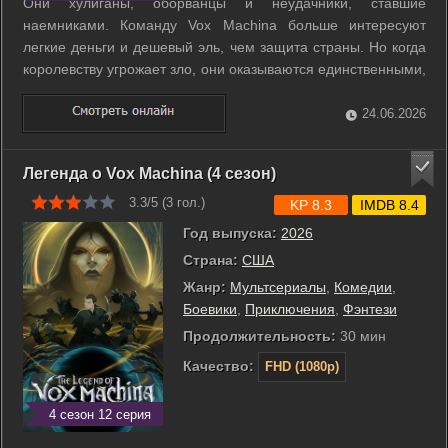
Они хулиганы, оборванцы и неудачники, ставшие
наемниками. Команду Vox Machina больше интересуют
легкие деньги и дешевый эль, чем защита страны. Но когда
королевству угрожает зло, они оказываются единственными,
кто способен восстановить справедливость. ...
24.06.2026
Легенда о Vox Machina (4 сезон)
3.3/5 (
3
гол.)
KP 8.3
IMDB 8.4
Год выпуска:
2026
Страна:
США
Жанр:
Мультсериалы
,
Комедии
,
Боевики
,
Приключения
,
Фэнтези
Продолжительность:
30 мин
Качество:
FHD (1080p)
4 сезон 12 серия