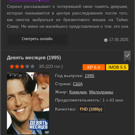
Сериал рассказывает о потерявшей свою память девушке,
которая оказывается в центре расследования после того,
как смогла выбраться из брезентового мешка на Таймс
Сквер. Не имея ни малейшего представления о том, кто она
такая, девушка не знает, что обозначают многочисленные
загадочные татуировки, которыми покрыто все ее тело.
17.05.2025
Когда выясняется, что ...
Девять месяцев (1995)
3/5 (
223
гол.)
KP 6.4
IMDB 5.5
Год выпуска:
1995
Страна:
США
Жанр:
Комедии
,
Мелодрамы
Продолжительность:
1 ч 43 мин
Качество:
FHD (1080p)