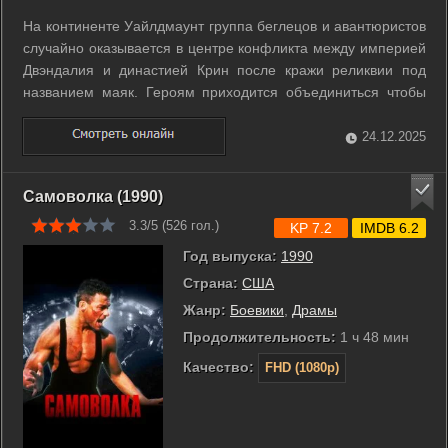
На континенте Уайлдмаунт группа беглецов и авантюристов
случайно оказывается в центре конфликта между империей
Двэндалия и династией Крин после кражи реликвии под
названием маяк. Героям приходится объединиться чтобы
вернуть артефакт и не допустить войны которая разрушит
их мир. На пути они учатся доверять друг другу переживают
24.12.2025
последствия ...
Самоволка (1990)
3.3/5 (
526
гол.)
KP 7.2
IMDB 6.2
Год выпуска:
1990
Страна:
США
Жанр:
Боевики
,
Драмы
Продолжительность:
1 ч 48 мин
Качество:
FHD (1080p)