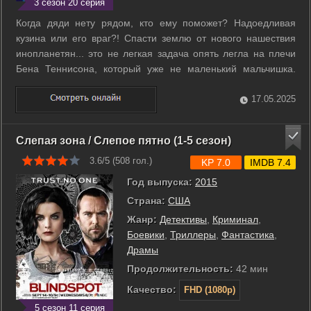
3 сезон 20 серия
Когда дяди нету рядом, кто ему поможет? Надоедливая
кузина или его враг?! Спасти землю от нового нашествия
инопланетян... это не легкая задача опять легла на плечи
Бена Теннисона, который уже не маленький мальчишка.
Омнитрикс, с новыми ДНК-инопланетян позволяет
превращаться в 10 инопланетных супер-героев. Каждый из
17.05.2025
этой десятки обладает уникальной ...
Слепая зона / Слепое пятно (1-5 сезон)
3.6/5 (
508
гол.)
KP 7.0
IMDB 7.4
Год выпуска:
2015
Страна:
США
Жанр:
Детективы
,
Криминал
,
Боевики
,
Триллеры
,
Фантастика
,
Драмы
Продолжительность:
42 мин
Качество:
FHD (1080p)
5 сезон 11 серия