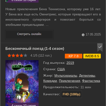
Новые приключения Бена Теннисона, которому уже 16 лет.
У Бена все еще есть Омнитрикс, которые превращают его в
инопланетного супергероя и помогают бороться со
злобными пришельцами. ...
17.05.2025
Бесконечный поезд (1-4 сезон)
4.1/5 (
112
гол.)
KP 7.8
IMDB 8.5
Год выпуска:
2019
Страна:
США
Жанр:
Мультсериалы
,
Детективы
,
Комедии
,
Приключения
,
Фантастика
Продолжительность:
11 мин
Качество:
FHD (1080p)
4 сезон 10 серия