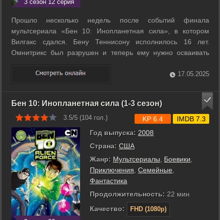
3 сезон 12 серия
Прошло несколько недель после событий финала
мультсериала «Бен 10: Инопланетная сила», в котором
Вилгакс сдался. Бену Теннисону исполнилось 16 лет.
Омнитрикс был разрушен и теперь ему нужно осваивать
секреты Ультиматрикса - новая версия Омнитрикса, которая
даёт доступ ко всем прошлым формам и способностям, а
17.05.2025
также позволяет ему развивать более ...
Бен 10: Инопланетная сила (1-3 сезон)
3.5/5 (
104
гол.)
KP 6.4
IMDB 7.3
Год выпуска:
2008
Страна:
США
Жанр:
Мультсериалы
,
Боевики
,
Приключения
,
Семейные
,
Фантастика
Продолжительность:
22 мин
Качество:
FHD (1080p)