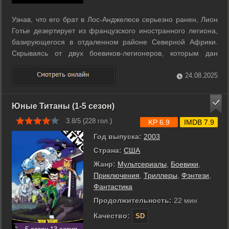
Узнав, что его брат в Лос-Анджелесе серьезно ранен, Лион
Готье дезертирует из французского иностранного легиона,
базирующегося в отдаленном районе Северной Африки.
Скрываясь от двух боевиков-легионеров, которым дан
приказ вернуть его любой ценой, Лион против своего
желания становится участником незаконных боев
24.08.2025
современных гладиаторов, дерущихся ...
Юные Титаны (1-5 сезон)
3.8/5 (
228
гол.)
KP 6.9
IMDB 7.9
Год выпуска:
2003
Страна:
США
Жанр:
Мультсериалы
,
Боевики
,
Приключения
,
Триллеры
,
Фэнтези
,
Фантастика
Продолжительность:
22 мин
Качество:
SD