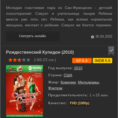
Молодая счастливая пара из Сан-Франциско - детский
психотерапевт Сэмуэл и учительница танцев Ребекка
вместе уже пять лет. Ребекка, как всякая нормальная
женщина, мечтает о ребенке. Сэмуэл же боится перемен.
Начинается отсчет девяти месяцев беременности. r r Друг
Сэмуэля, художник-неудачник, расстался с своей любимой,
30.04.2025
потому что не хотел иметь ...
Рождественский Купидон (2010)
2.9/5 (
72
гол.)
KP 6.4
IMDB 5.6
Год выпуска:
2010
Страна:
США
Жанр:
Комедии
,
Мелодрамы
,
Фэнтези
Продолжительность:
1 ч 25 мин
Качество:
FHD (1080p)