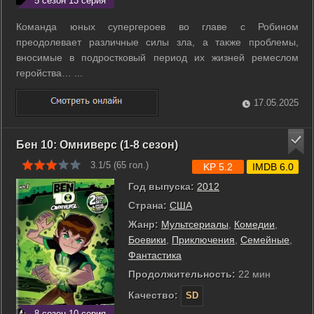
5 сезон 13 серия
Команда юных супергероев во главе с Робином
преодолевает различные силы зла, а также проблемы,
вносимые в подростковый период их жизней ремеслом
геройства… ...
17.05.2025
Бен 10: Омниверс (1-8 сезон)
3.1/5 (
65
гол.)
KP 5.2
IMDB 6.0
Год выпуска:
2012
Страна:
США
Жанр:
Мультсериалы
,
Комедии
,
Боевики
,
Приключения
,
Семейные
,
Фантастика
Продолжительность:
22 мин
Качество:
SD
8 сезон 10 серия