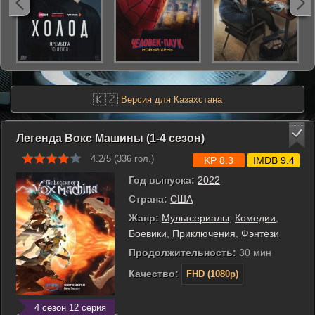
🇰🇿
Версия для Казахстана
Легенда Вокс Машины (1-4 сезон)
4.2/5 (
336
гол.)
KP 8.3
IMDB 9.4
Год выпуска:
2022
Страна:
США
Жанр:
Мультсериалы
,
Комедии
,
Боевики
,
Приключения
,
Фэнтези
Продолжительность:
30 мин
Качество:
FHD (1080p)
4 сезон 12 серия