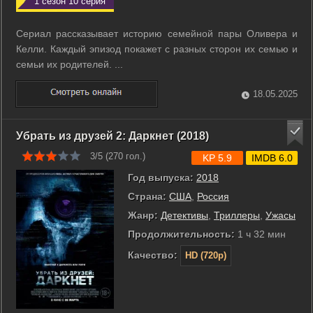
1 сезон 10 серия
Сериал рассказывает историю семейной пары Оливера и
Келли. Каждый эпизод покажет с разных сторон их семью и
семьи их родителей. ...
18.05.2025
Убрать из друзей 2: Даркнет (2018)
3/5 (
270
гол.)
KP 5.9
IMDB 6.0
Год выпуска:
2018
Страна:
США
,
Россия
Жанр:
Детективы
,
Триллеры
,
Ужасы
Продолжительность:
1 ч 32 мин
Качество:
HD (720p)