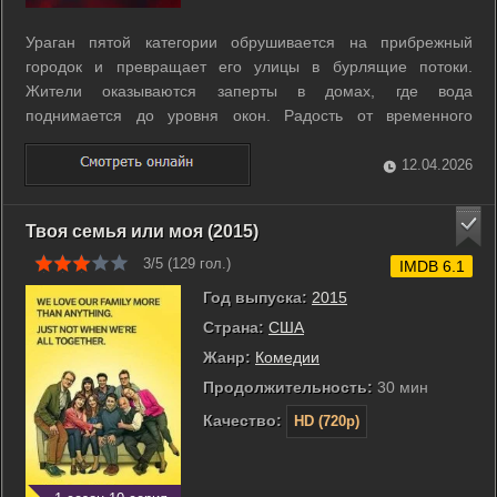
Ураган пятой категории обрушивается на прибрежный
городок и превращает его улицы в бурлящие потоки.
Жители оказываются заперты в домах, где вода
поднимается до уровня окон. Радость от временного
спасения сменяется ужасом, когда в мутной жиже
появляются стаи агрессивных акул. Хищники проникают
12.04.2026
прямо в затопленные здания через разбитые двери. Группа
...
Твоя семья или моя (2015)
3/5 (
129
гол.)
IMDB 6.1
Год выпуска:
2015
Страна:
США
Жанр:
Комедии
Продолжительность:
30 мин
Качество:
HD (720p)