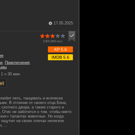
17.05.2025
2.8/5 (
303
гол.)
KP 5.6
ия
IMDB 5.6
ии
,
Приключения
,
ьмы
1 ч 30 мин
p)
любит петь, танцевать и всячески
ми. В отличие от своего отца Бена,
скотного двора, а также старого и
 Отис не заботится о том, чтобы никто
ских» талантах животных. Но когда
ощутил на своих плечах нелегкое
, ...