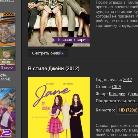
После отдыха в Таил
приятных впечатлени
существо по имени Кук
который не признает 
работу, не встает ран
картошечку в мундире 
5 сезон 7 серия
5 серия
В стиле Джейн (2012)
куш.
сезон)
Год выпуска:
2012
Страна:
США
Жанр:
Комедии
,
Драм
Продолжительность:
Качество:
HD (720p)
Сериал расскажет о ш
получила работу в мо
ошибочно приняли за