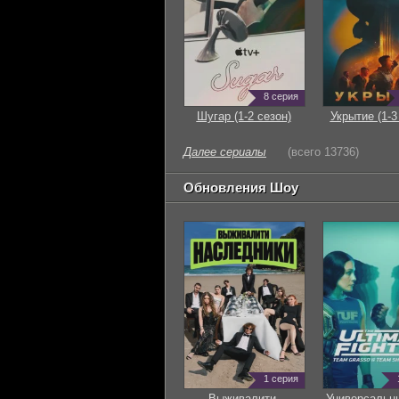
8 серия
Шугар (1-2 сезон)
Укрытие (1-3
Далее сериалы
(всего 13736)
Обновления Шоу
1 серия
Выживалити.
Универсальн