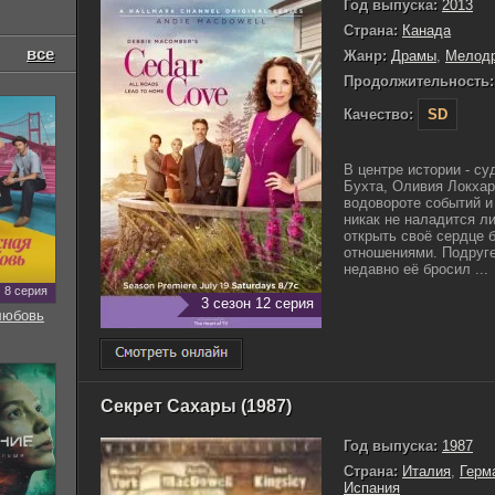
Год выпуска:
2013
Страна:
Канада
все
Жанр:
Драмы
,
Мелод
Продолжительность:
Качество:
SD
В центре истории - су
Бухта, Оливия Локхар
водовороте событий и
никак не наладится л
открыть своё сердце 
отношениями. Подруге
недавно её бросил ...
8 серия
3 сезон 12 серия
любовь
Секрет Сахары (1987)
Год выпуска:
1987
Страна:
Италия
,
Герм
Испания