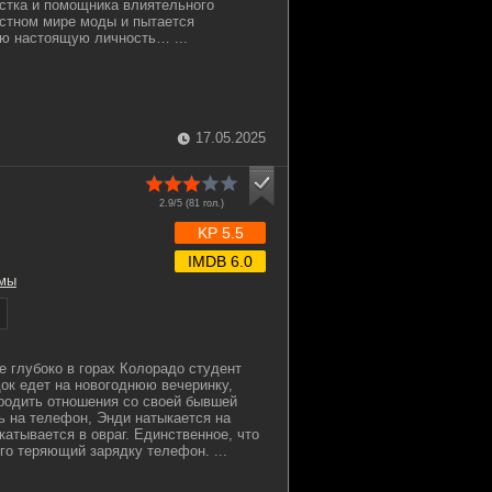
стка и помощника влиятельного
стном мире моды и пытается
ою настоящую личность… ...
17.05.2025
2.9/5 (
81
гол.)
KP 5.5
IMDB 6.0
мы
 глубоко в горах Колорадо студент
к едет на новогоднюю вечеринку,
родить отношения со своей бывшей
 на телефон, Энди натыкается на
катывается в овраг. Единственное, что
го теряющий зарядку телефон. ...