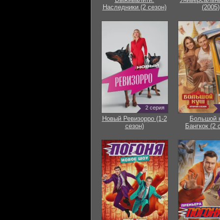
Наследники (2 сезон)
(2005)
2 серия
Новый Ревизорро (1-2
Большой 
сезон)
Бангкок (2 