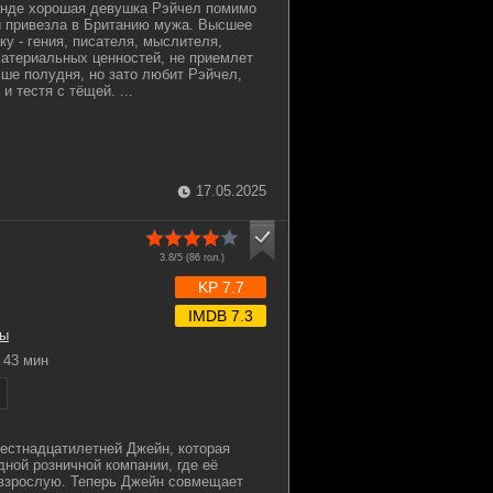
анде хорошая девушка Рэйчел помимо
й привезла в Британию мужа. Высшее
у - гения, писателя, мыслителя,
материальных ценностей, не приемлет
ьше полудня, но зато любит Рэйчел,
и тестя с тёщей. ...
17.05.2025
3.8/5 (
86
гол.)
KP 7.7
IMDB 7.3
ы
43 мин
естнадцатилетней Джейн, которая
дной розничной компании, где её
 взрослую. Теперь Джейн совмещает