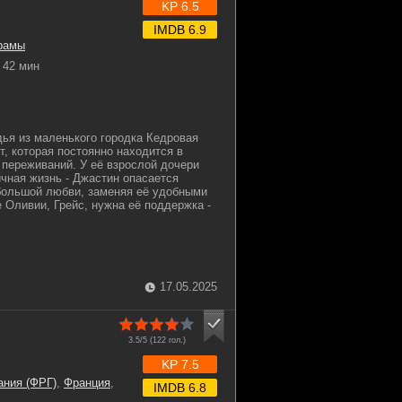
KP 6.5
IMDB 6.9
рамы
42 мин
дья из маленького городка Кедровая
т, которая постоянно находится в
 переживаний. У её взрослой дочери
ичная жизнь - Джастин опасается
большой любви, заменяя её удобными
 Оливии, Грейс, нужна её поддержка -
17.05.2025
3.5/5 (
122
гол.)
KP 7.5
ания (ФРГ)
,
Франция
,
IMDB 6.8