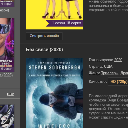
жизнь обычного подро
4 серия
начальника в безжало
сохранить в тайне св
езон)
1 сезон 18 серия
Без связи (2020)
Год выпуска:
2020
Страна:
США
6 серия
Жанр:
Триллеры
,
Дра
 (2026)
Качество:
HD (720p)
все
По малолюдной дороге
колледжа Энди Брэддо
чтобы попытаться воз
девушкой. Отвлекшись
сугроб и его машина с
может спасти Энди - е