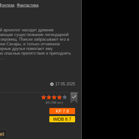
Фэнтези
,
Фантастика
ий археолог находит древние
вающие существование легендарной
сокровищ. Поиски забрасывают его в
ки Сахары, и только отчаянное
ерные друзья помогают ему
о опасные препятствия и приподнять
...
17.05.2025
4/5 (
706
гол.)
KP 7.8
IMDB 8.7
p)