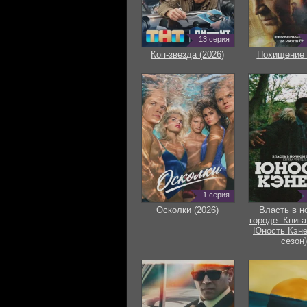
13 серия
Коп-звезда (2026)
Похищение 
1 серия
Осколки (2026)
Власть в н
городе. Книга
Юность Кэне
сезон)