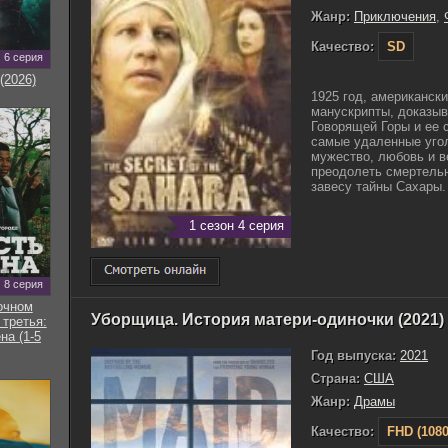
Жанр:
Приключения
,
Качество:
SD
6 серия
(2026)
1925 год, американск
манускрипты, доказы
Говорящей Горы и ее 
самые удаленные угол
мужество, любовь и в
преодолеть смертельн
завесу тайны Сахары. 
1 сезон 4 серия
8 серия
очном
Уборщица. История матери-одиночки (2021)
 третья:
на (1-5
Год выпуска:
2021
Страна:
США
Жанр:
Драмы
Качество:
FHD (1080