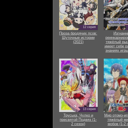
12 серия
Проза бродячих псов:
Изгнанн
Шуточные истории
реинкарниро
(2021)
тяжёлый рыц
имеет себе р
знаниях игры
13 серия
Труська, Чулко и
Мир отомэ-иг
пресвятой Подвяз (1-
тяжёлый ми
2 сезон)
мобов (1-2 