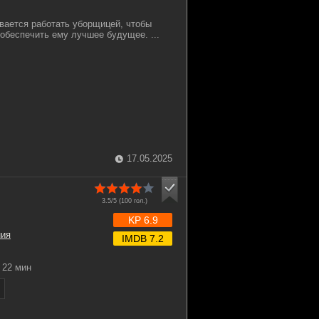
вается работать уборщицей, чтобы
 обеспечить ему лучшее будущее. ...
17.05.2025
3.5/5 (
100
гол.)
KP 6.9
ния
IMDB 7.2
22 мин