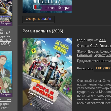
1 сезон 10 серия
6 серия
ый
Рога и копыта (2006)
ванный
арь не
Год выпуска:
2006
авных в
 (2026)
Страна:
США
,
Герман
Жанр:
Драмы
,
Комед
Семейные
,
Мультфил
Продолжительность:
Качество:
FHD (1080
Отвязный бычок Отис 
подшучивать над людь
уважаемого патриарха 
мудрого мула Майлса,
5 серия
не узнал о «человече
легкомысленный Отис 
р — это
бремя ответственности
р для
сезон)