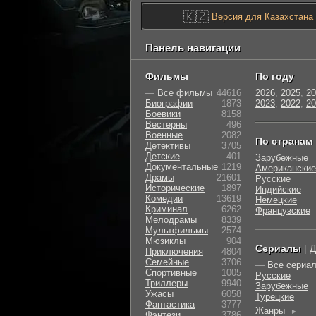
🇰🇿
Версия для Казахстана
Панель навигации
Фильмы
По году
—
Все фильмы
44616
2026
,
2025
,
20
Биографии
1873
2023
,
2022
,
20
Боевики
8158
Вестерны
496
Военные
2082
По странам
Детективы
3705
Детские
401
Зарубежные
Документальные
1219
Американские
Драмы
21601
Русские
Исторические
1897
Индийские
Комедии
13619
Немецкие
Криминал
6262
Французские
Мелодрамы
8339
Мультфильмы
2574
Мюзиклы
904
Сериалы
|
Д
Приключения
4804
Семейные
3706
—
Все сериа
Cпортивные
1005
Русские
Триллеры
9940
Зарубежные
Ужасы
6058
Турецкие
Фантастика
3777
Жанры
►
Фэнтези
3786