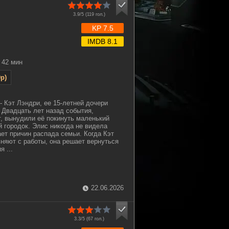
3.9/5 (
119
гол.)
KP 7.5
IMDB 8.1
42 мин
p)
- Кэт Лэндри, ее 15-летней дочери
 Двадцать лет назад события,
, вынудили её покинуть маленький
 городок. Элис никогда не видела
ает причин распада семьи. Когда Кэт
ьняют с работы, она решает вернуться
 ...
22.06.2026
3.3/5 (
67
гол.)