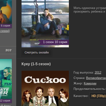
Мать-одиночка устраи
прокормить ребенка и
6 серия
 сезон)
1 сезон 10 серия
все
Куку (1-5 сезон)
Год выпуска:
2012
Страна:
Великобрита
Жанр:
Комедии
Продолжительность:
Качество:
HD (720p)
12 серия
ый боец