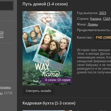
Путь домой (1-4 сезон)
Год выпуска:
2023
Страна:
Канада
,
США
Жанр:
Драмы
Продолжительность:
24
,
21
Качество:
FHD (1080
История трех женщин 
Элис и матери Делли.
изменившие жизнь Кэт
канадский фермерский
свою бабушку и не зн
разводится и ее увол
домой после получения
4 сезон 10 серия
орамы
лы
13736
Кедровая бухта (1-3 сезон)