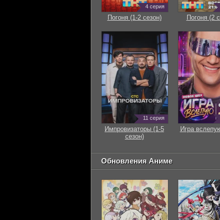
4 серия
Погоня (1-2 сезон)
Погоня (2 с
11 серия
Импровизаторы (1-5
Игра вслепую
сезон)
Обновления Аниме