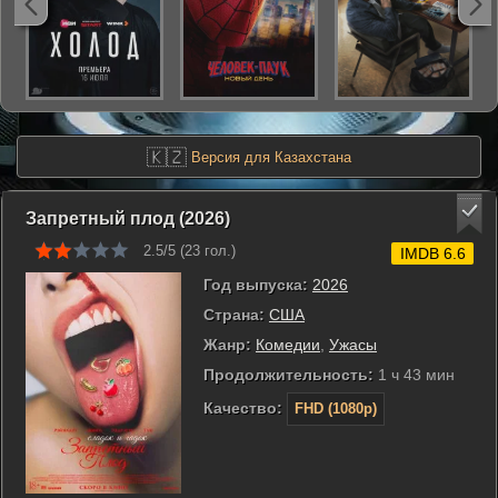
🇰🇿
Версия для Казахстана
Запретный плод (2026)
2.5/5 (
23
гол.)
IMDB 6.6
Год выпуска:
2026
Страна:
США
Жанр:
Комедии
,
Ужасы
Продолжительность:
1 ч 43 мин
Качество:
FHD (1080p)