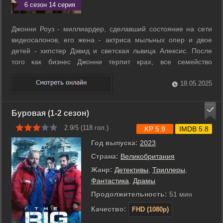
6 сезон 14 серия
Джонни Роуз - миллиардер, сделавший состояние на сети
видеосалонов, его жена - актриса мыльных опер и двое
детей - хипстер Дэвид и светская львица Алексис. После
того как бизнес Джонни терпит крах, все семейство
вынуждено переехать жить в небольшую сельскую общину
Шиттс Крик, которую они приобрели несколько лет назад
18.05.2025
развлечения ради. ...
Буровая (1-2 сезон)
2.9/5 (
118
гол.)
KP 5.9
IMDB 5.8
Год выпуска:
2023
Страна:
Великобритания
Жанр:
Детективы
,
Триллеры
,
Фантастика
,
Драмы
Продолжительность:
51 мин
Качество:
FHD (1080p)