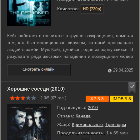
Качество:
HD (720p)
Кейт работает в госпитале в группе возвращения, помогая
тем, кто был инфицирован вирусом, который превращает
людей в зомби. Муж Кейт, Джейсон, один из вернувшихся. В
результате ряда жестоких нападений и возмущений людей
из течения против возврата, которые заявили, что лекарство
работает нестабильно, было объявлено, что для
29.04.2025
безопасности ...
Хорошие соседи (2010)
2.9/5 (
67
гол.)
KP 5.8
IMDB 5.8
Год выпуска:
2010
Страна:
Канада
Жанр:
Криминальные
,
Триллеры
Продолжительность:
1 ч 39 мин