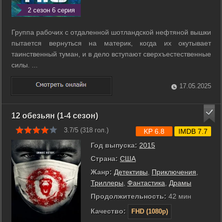
2 сезон 6 серия
Группа рабочих с отдаленной шотландской нефтяной вышки
пытается вернуться на материк, когда их окутывает
таинственный туман, и в дело вступают сверхъестественные
силы. ...
17.05.2025
12 обезьян (1-4 сезон)
3.7/5 (
318
гол.)
KP 6.8
IMDB 7.7
Год выпуска:
2015
Страна:
США
Жанр:
Детективы
,
Приключения
,
Триллеры
,
Фантастика
,
Драмы
Продолжительность:
42 мин
Качество:
FHD (1080p)