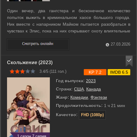
Один вечер, два гангстера и бесконечное количество
попыток выжить в криминальном хаосе большого города.
Ник вместе с напарником Майком пытается разобраться в
чувствах к Элис, пока на них открывают охоту влиятельные
мафиозные кланы. Ситуация принимает неожиданный
оборот, когда перед ними появляется двойник Ника из
27.03.2026
будущего. Он прилетел из другого ...
Скольжение (2023)
3.4/5 (
111
гол.)
KP 7.2
IMDB 6.5
Год выпуска:
2023
Страна:
США
,
Канада
Жанр:
Комедии
,
Фэнтези
Продолжительность:
1 ч 21 мин
Качество:
FHD (1080p)
1 сезон 7 серия