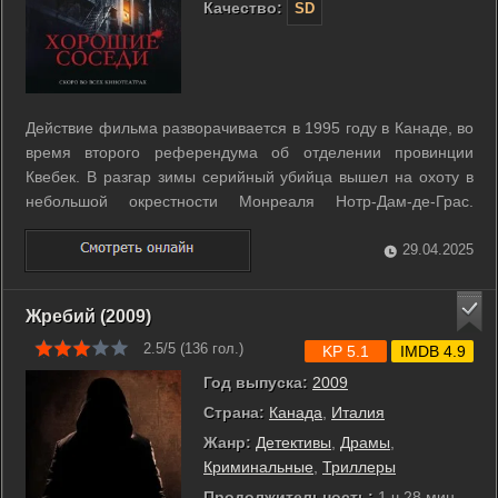
Качество:
SD
Действие фильма разворачивается в 1995 году в Канаде, во
время второго референдума об отделении провинции
Квебек. В разгар зимы серийный убийца вышел на охоту в
небольшой окрестности Монреаля Нотр-Дам-де-Грас.
Жильцы старого дома должны выяснить, кому они могут
доверять и кто же убийца. ...
29.04.2025
Жребий (2009)
2.5/5 (
136
гол.)
KP 5.1
IMDB 4.9
Год выпуска:
2009
Страна:
Канада
,
Италия
Жанр:
Детективы
,
Драмы
,
Криминальные
,
Триллеры
Продолжительность:
1 ч 28 мин