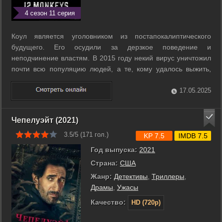
4 сезон 11 серия
Коул является уголовником из постапокалиптического
будущего. Его осудили за дерзкое поведение и
неподчинение властям. В 2015 году некий вирус уничтожил
почти всю популяцию людей, а те, кому удалось выжить,
укрылись под землей. В то время ученые уже изобрели
технологию путешествия во времени, и Коул стал «морской
17.05.2025
свинкой», на которой эту технологию ...
Чепелуэйт (2021)
3.5/5 (
171
гол.)
KP 7.5
IMDB 7.5
Год выпуска:
2021
Страна:
США
Жанр:
Детективы
,
Триллеры
,
Драмы
,
Ужасы
Качество:
HD (720p)