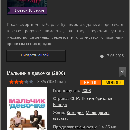
1 сезон 10 серия
После смерти жены Чарльз Бун вместе с детьми переезжает
в свое родовое поместье, где ему предстоит узнать
множество семейных секретов и столкнуться с мрачным
прошлым своих предков. ...
17.05.2025
Мальчик в девочке (2006)
3.3/5 (
1054
гол.)
KP 6.8
IMDB 6.3
Год выпуска:
2006
Страна:
США
,
Великобритания
,
Канада
Жанр:
Комедии
,
Мелодрамы
,
Фэнтези
Продолжительность:
1 ч 35 мин