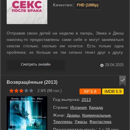
Качество:
FHD (1080p)
Отправив своих детей на неделю в лагерь, Эмма и Джош
наконец-то предоставлены сами себе и могут заниматься
сексом столько, сколько им хочется. Есть только одна
проблема: их больше не так сильно тянет друг к другу.
Чтобы взбодрить отношения и вернуть былую искру, супруги
решаются на ряд экспериментов, которые могут поставить
29.04.2025
под угрозу весь их брак. ...
Возвращённые (2013)
2.9/5 (
98
гол.)
KP 5.8
IMDB 5.9
Год выпуска:
2013
Страна:
Испания
,
Канада
Жанр:
Драмы
,
Криминальные
,
Триллеры
,
Ужасы
,
Фантастика
Продолжительность:
1 ч 38 мин