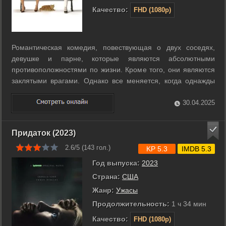
Качество:
FHD (1080p)
Романтическая комедия, повествующая о двух соседях,
девушке и парне, которые являются абсолютными
противоположностями по жизни. Кроме того, они являются
заклятыми врагами. Однако все меняется, когда однажды
утром они обмениваются телами. Их реакция достаточно
неожиданна, поначалу они пытаются нанести вред
30.04.2025
репутации своему новому образу, но ...
Придаток (2023)
2.6/5 (
143
гол.)
KP 5.3
IMDB 5.3
Год выпуска:
2023
Страна:
США
Жанр:
Ужасы
Продолжительность:
1 ч 34 мин
Качество:
FHD (1080p)