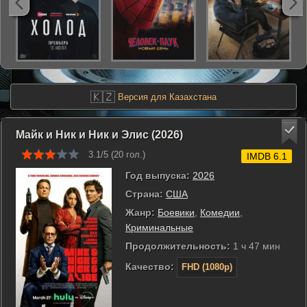
🇰🇿
Версия для Казахстана
Майк и Ник и Ник и Элис (2026)
3.1/5 (
20
гол.)
IMDB 6.1
Год выпуска:
2026
Страна:
США
Жанр:
Боевики
,
Комедии
,
Криминальные
Продолжительность:
1 ч 47 мин
Качество:
FHD (1080p)