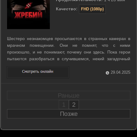
Качество:
FHD (1080p)
Шестеро незнакомцев просыпаются в странных камерах в
мрачном помещении. Они не помнят, что с ними
произошло, и не понимают, почему они здесь. Пока герои
пытаются разобраться в случившемся, некий загадочный
человек предлагает узникам игру под названием «Суд». Во
время этой жуткой игры участники узнают леденящие душу
29.04.2025
секреты о себе и других. ...
Раньше
1
2
Позже