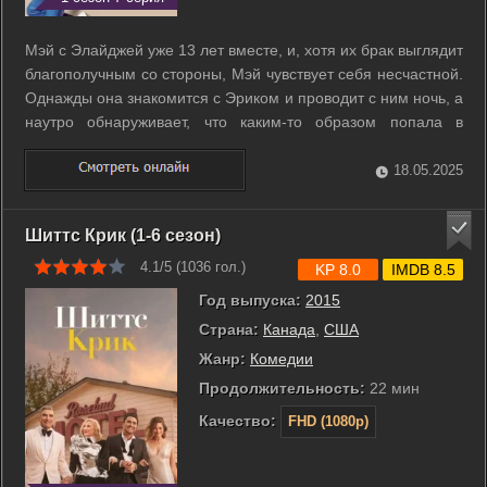
Мэй с Элайджей уже 13 лет вместе, и, хотя их брак выглядит
благополучным со стороны, Мэй чувствует себя несчастной.
Однажды она знакомится с Эриком и проводит с ним ночь, а
наутро обнаруживает, что каким-то образом попала в
параллельную вселенную, в которой она и Эрик теперь
женаты, а отношений с Элайджей у нее никогда не было. ...
18.05.2025
Шиттс Крик (1-6 сезон)
4.1/5 (
1036
гол.)
KP 8.0
IMDB 8.5
Год выпуска:
2015
Страна:
Канада
,
США
Жанр:
Комедии
Продолжительность:
22 мин
Качество:
FHD (1080p)