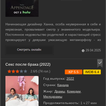
Начинающая дизайнер Ханна, особа неуверенная в себе и
нервозная, проваливает смотр у знаменитого модельера.
Постоянное недовольство родителей и нарастающий стресс
провоцируют у девушки ужасающую метаморфозу - из
родимого пятна вылезает мерзкое существо, которое
начинает контролировать жизнь своей хозяйки. Пытаясь
29.04.2025
разобраться в происходящем, Ханна ...
Секс после брака (2022)
2.6/5 (
74
гол.)
KP 5.5
IMDB 6.4
Год выпуска:
2022
Страна:
Канада
Жанр:
Драмы
,
Комедии
,
Мелодрамы
Продолжительность:
1 ч 27 мин