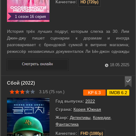
Качество:
HD (720p)
1 сезон 16 серия
История трёх лучших подруг, которым слегка за 30. Лим
Джин-джу пишет сценарии к дорамам и иногда
разговаривает с брендовой сумкой в витрине магазина;
режиссёр независимых документалок Ли Ын-джон однажды
снимает настоящий хит, а продюсер дорам и мать-одиночка
Хван Хан-джу разрывается между работой и воспитанием
18.05.2025
сына. ...
Сбой (2022)
3.1/5 (
75
гол.)
KP 6.3
IMDB 6.2
Год выпуска:
2022
Страна:
Корея Южная
Жанр:
Детективы
,
Комедии
,
Фантастика
Качество:
FHD (1080p)