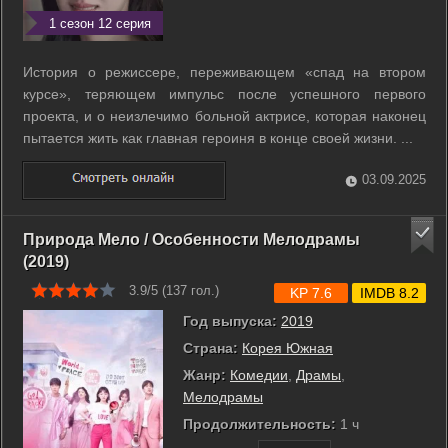
1 сезон 12 серия
История о режиссере, переживающем «спад на втором
курсе», теряющем импульс после успешного первого
проекта, и о неизлечимо больной актрисе, которая наконец
пытается жить как главная героиня в конце своей жизни. ...
03.09.2025
Природа Мело / Особенности Мелодрамы
(2019)
3.9/5 (
137
гол.)
KP 7.6
IMDB 8.2
Год выпуска:
2019
Страна:
Корея Южная
Жанр:
Комедии
,
Драмы
,
Мелодрамы
Продолжительность:
1 ч