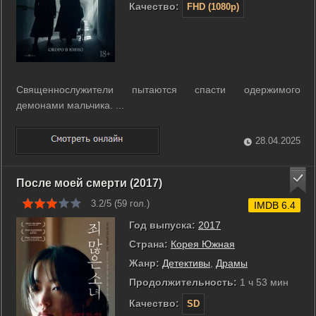
Качество:
FHD (1080p)
Священнослужители пытаются спасти одержимого
демонами мальчика. ...
28.04.2025
После моей смерти (2017)
3.2/5 (
59
гол.)
IMDB 6.4
Год выпуска:
2017
Страна:
Корея Южная
Жанр:
Детективы
,
Драмы
Продолжительность:
1 ч 53 мин
Качество:
SD