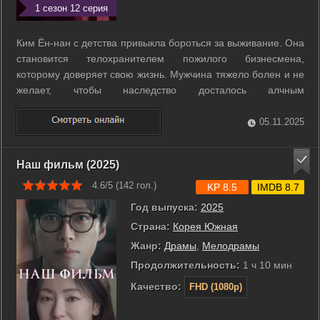
1 сезон 12 серия
Ким Ён-нан с детства привыкла бороться за выживание. Она
становится телохранителем пожилого бизнесмена,
которому доверяет свою жизнь. Мужчина тяжело болен и не
желает, чтобы наследство досталось алчным
родственникам. Он предлагает девушке фиктивный брак,
чтобы обезопасить своё состояние. После его смерти Ён
05.11.2025
Ран вынуждена скрываться под новым ...
Наш фильм (2025)
4.6/5 (
142
гол.)
KP 8.5
IMDB 8.7
Год выпуска:
2025
Страна:
Корея Южная
Жанр:
Драмы
,
Мелодрамы
Продолжительность:
1 ч 10 мин
Качество:
FHD (1080p)