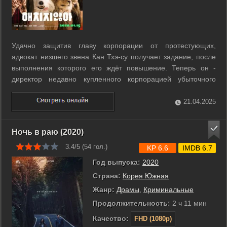
Удачно защитив главу корпорации от протестующих,
адвокат низшего звена Кан Тхэ-су получает задание, после
выполнения которого его ждёт повышение. Теперь он -
директор недавно купленного корпорацией убыточного
зоопарка, у которого самых популярных животных забрали
за долги. Но Тхэ-су сдаваться не собирается и убеждает
21.04.2025
оставшихся сотрудников ...
Ночь в раю (2020)
3.4/5 (
54
гол.)
KP 6.6
IMDB 6.7
Год выпуска:
2020
Страна:
Корея Южная
Жанр:
Драмы
,
Криминальные
Продолжительность:
2 ч 11 мин
Качество:
FHD (1080p)