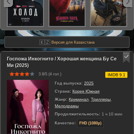
🇰🇿
Версия для Казахстана
Госпожа Инкогнито / Хорошая женщина Бу Се
Ми (2025)
3.8/5 (
4
гол.)
IMDB 9.1
Год выпуска:
2025
Страна:
Корея Южная
Жанр:
Криминал
,
Триллеры
,
Мелодрамы
Продолжительность:
1 ч 10 мин
Качество:
FHD (1080p)