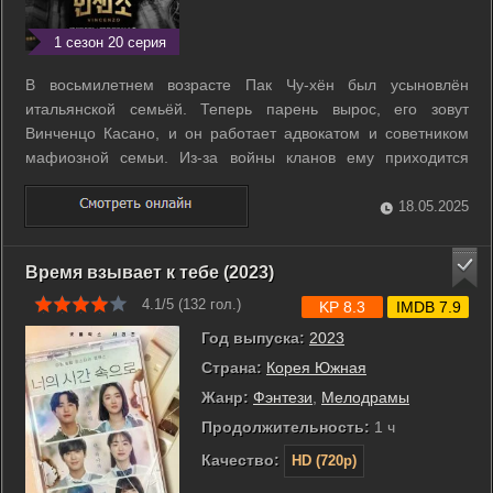
1 сезон 20 серия
В восьмилетнем возрасте Пак Чу-хён был усыновлён
итальянской семьёй. Теперь парень вырос, его зовут
Винченцо Касано, и он работает адвокатом и советником
мафиозной семьи. Из-за войны кланов ему приходится
вернуться на историческую родину. ...
18.05.2025
Время взывает к тебе (2023)
4.1/5 (
132
гол.)
KP 8.3
IMDB 7.9
Год выпуска:
2023
Страна:
Корея Южная
Жанр:
Фэнтези
,
Мелодрамы
Продолжительность:
1 ч
Качество:
HD (720p)