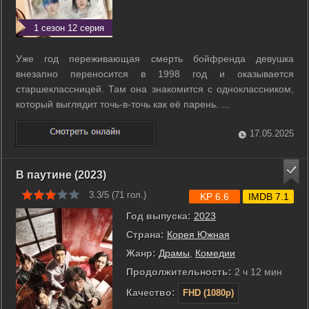
1 сезон 12 серия
Уже год переживающая смерть бойфренда девушка
внезапно переносится в 1998 год и оказывается
старшеклассницей. Там она знакомится с одноклассником,
который выглядит точь-в-точь как её парень. ...
17.05.2025
В паутине (2023)
3.3/5 (
71
гол.)
KP 6.6
IMDB 7.1
Год выпуска:
2023
Страна:
Корея Южная
Жанр:
Драмы
,
Комедии
Продолжительность:
2 ч 12 мин
Качество:
FHD (1080p)