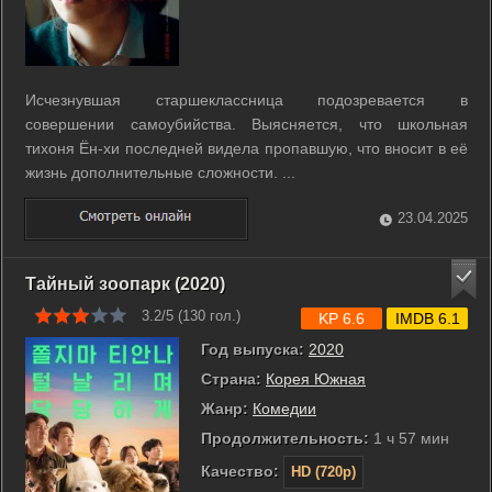
Исчезнувшая старшеклассница подозревается в
совершении самоубийства. Выясняется, что школьная
тихоня Ён-хи последней видела пропавшую, что вносит в её
жизнь дополнительные сложности. ...
23.04.2025
Тайный зоопарк (2020)
3.2/5 (
130
гол.)
KP 6.6
IMDB 6.1
Год выпуска:
2020
Страна:
Корея Южная
Жанр:
Комедии
Продолжительность:
1 ч 57 мин
Качество:
HD (720p)