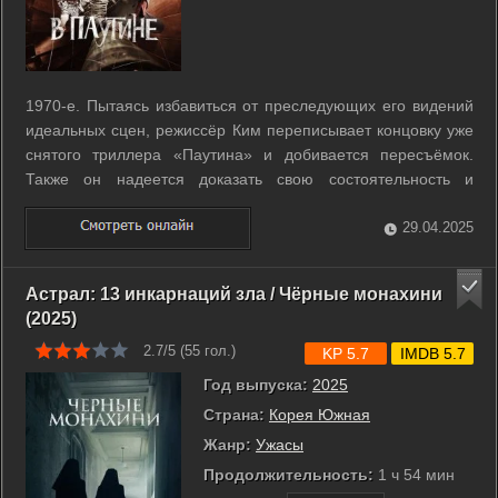
1970-е. Пытаясь избавиться от преследующих его видений
идеальных сцен, режиссёр Ким переписывает концовку уже
снятого триллера «Паутина» и добивается пересъёмок.
Также он надеется доказать свою состоятельность и
посрамить критиков, которые считают его бездарем, некогда
укравшим сценарий у своего наставника - великого
29.04.2025
режиссёра Щина - и таким ...
Астрал: 13 инкарнаций зла / Чёрные монахини
(2025)
2.7/5 (
55
гол.)
KP 5.7
IMDB 5.7
Год выпуска:
2025
Страна:
Корея Южная
Жанр:
Ужасы
Продолжительность:
1 ч 54 мин