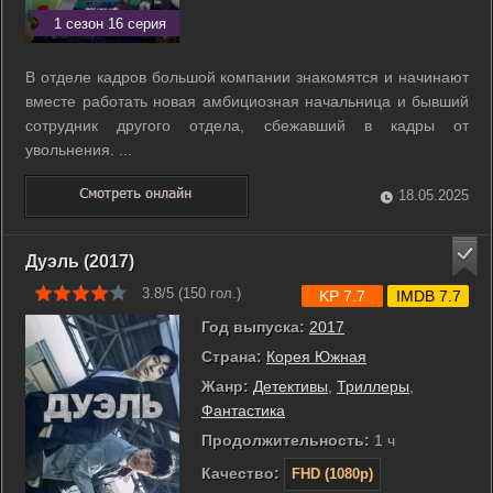
1 сезон 16 серия
В отделе кадров большой компании знакомятся и начинают
вместе работать новая амбициозная начальница и бывший
сотрудник другого отдела, сбежавший в кадры от
увольнения. ...
18.05.2025
Дуэль (2017)
3.8/5 (
150
гол.)
KP 7.7
IMDB 7.7
Год выпуска:
2017
Страна:
Корея Южная
Жанр:
Детективы
,
Триллеры
,
Фантастика
Продолжительность:
1 ч
Качество:
FHD (1080p)