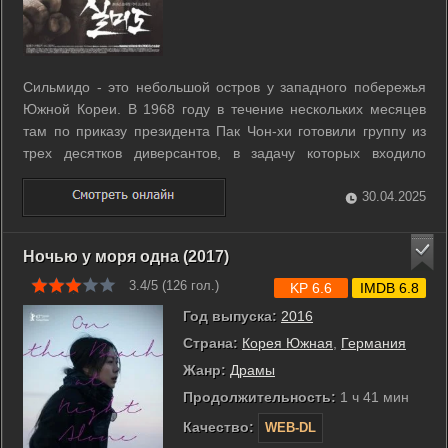
Сильмидо - это небольшой остров у западного побережья
Южной Кореи. В 1968 году в течение нескольких месяцев
там по приказу президента Пак Чон-хи готовили группу из
трех десятков диверсантов, в задачу которых входило
убийство Ким Ир Сэна. ...
30.04.2025
Ночью у моря одна (2017)
3.4/5 (
126
гол.)
KP 6.6
IMDB 6.8
Год выпуска:
2016
Страна:
Корея Южная
,
Германия
Жанр:
Драмы
Продолжительность:
1 ч 41 мин
Качество:
WEB-DL