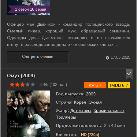
1 сезон 16 серия
Офицер Чан Дык-чхон - командир полицейского взвода.
Смелый лидер, хороший муж, образцовый семьянин.
Однажды дочь Дык-чхона похищают, и он оказывается
втянут в расследование дела о человеческих клонах. ...
17.05.2025
Омут (2009)
3.4/5 (
102
гол.)
KP 6.7
IMDB 6.7
Год выпуска:
2009
Страна:
Корея Южная
Жанр:
Детективы
,
Криминальные
,
Триллеры
Продолжительность:
2 ч 43 мин
Качество:
HD (720p)