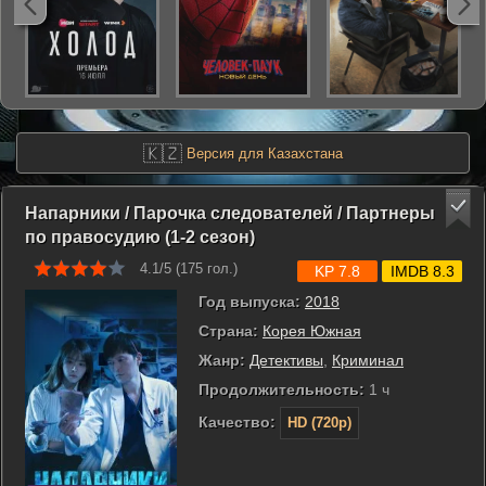
🇰🇿
Версия для Казахстана
Напарники / Парочка следователей / Партнеры
по правосудию (1-2 сезон)
4.1/5 (
175
гол.)
KP 7.8
IMDB 8.3
Год выпуска:
2018
Страна:
Корея Южная
Жанр:
Детективы
,
Криминал
Продолжительность:
1 ч
Качество:
HD (720p)