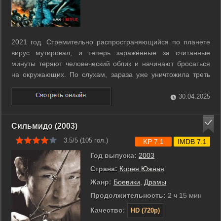
2021 год. Стремительно распространяющийся по планете
вирус мутировал, и теперь заражённые за считанные
минуты теряют человеческий облик и начинают бросаться
на окружающих. По слухам, зараза уже уничтожила треть
населения Северной Кореи. Мужчина приходит в себя в
номере отеля и не может ничего вспомнить, даже
30.04.2025
собственное имя. Он получает звонок - ...
Сильмидо (2003)
3.5/5 (
105
гол.)
KP 7.1
IMDB 7.1
Год выпуска:
2003
Страна:
Корея Южная
Жанр:
Боевики
,
Драмы
Продолжительность:
2 ч 15 мин
Качество:
HD (720p)