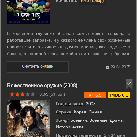
Качество:
FHD (1080p)
В корейской глубинке обычная семья живёт на когда-то
работавшей заправке, и у каждого её члена свои жизненные
приоритеты и отличное от других мнение, как надо вести
бизнес, а пожилой глава семейства и вовсе хочет бросить
всё и уехать на Гавайи. Однажды в деревню забредает
зомби и кусает дедулю. Немного полежав в горячечном
29.04.2025
поту, дед приходит в ...
Божественное оружие (2008)
3.3/5 (
63
гол.)
KP 6.9
IMDB 6.1
Год выпуска:
2008
Страна:
Корея Южная
Жанр:
Боевики
,
Военные
,
Драмы
,
Исторические
Продолжительность:
2 ч 14 мин