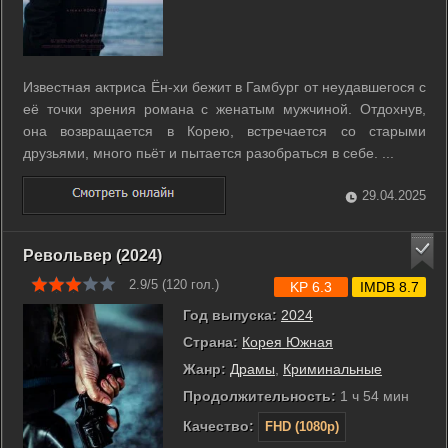
Известная актриса Ён-хи бежит в Гамбург от неудавшегося с
её точки зрения романа с женатым мужчиной. Отдохнув,
она возвращается в Корею, встречается со старыми
друзьями, много пьёт и пытается разобраться в себе. ...
29.04.2025
Револьвер (2024)
2.9/5 (
120
гол.)
KP 6.3
IMDB 8.7
Год выпуска:
2024
Страна:
Корея Южная
Жанр:
Драмы
,
Криминальные
Продолжительность:
1 ч 54 мин
Качество:
FHD (1080p)