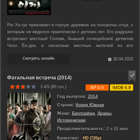
Рю Хэ-гук приезжает в глухую деревню на похороны отца, с
которым не виделся практически с детских лет. Его радушно
встречает местный Голова, бывший полицейский детектив
Чхон Ён-док, и несколько местных жителей из его
окружения. Хэ-гук всегда был дотошным парнем, за что
попадал в неприятности с полицией, а прокурору Пак Мин-
30.04.2025
уку он даже умудрился ...
Фатальная встреча (2014)
3.4/5 (
80
гол.)
KP 6.9
IMDB 6.8
Год выпуска:
2014
Страна:
Корея Южная
Жанр:
Биографии
,
Драмы
,
Исторические
Продолжительность:
2 ч 15 мин
Качество:
HD (720p)