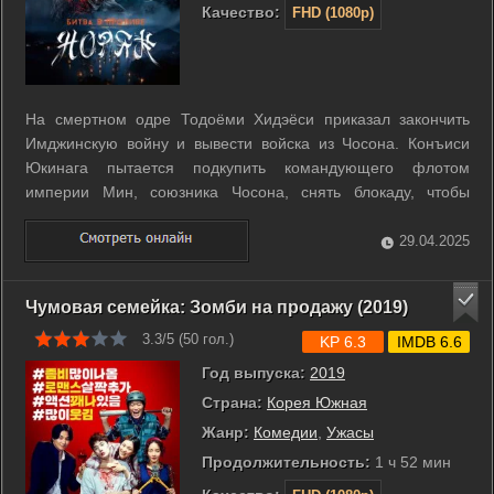
Качество:
FHD (1080p)
На смертном одре Тодоёми Хидэёси приказал закончить
Имджинскую войну и вывести войска из Чосона. Конъиси
Юкинага пытается подкупить командующего флотом
империи Мин, союзника Чосона, снять блокаду, чтобы
японские корабли смогли без потерь отправиться домой, но
адмирал Ли Сунсин не намерен отпускать врага. В ночь на
29.04.2025
16 декабря 1598 года объединённый ...
Чумовая семейка: Зомби на продажу (2019)
3.3/5 (
50
гол.)
KP 6.3
IMDB 6.6
Год выпуска:
2019
Страна:
Корея Южная
Жанр:
Комедии
,
Ужасы
Продолжительность:
1 ч 52 мин