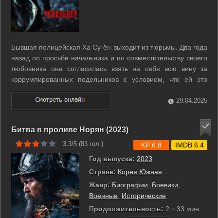
Бывшая полицейская Ха Су-ён выходит из тюрьмы. Два года
назад по просьбе начальника и по совместительству своего
любовника она согласилась взять на себя всю вину за
коррумпированных подельников с условием, что ей это
щедро компенсируют. Отсидев больший срок и не получив
обещанного вознаграждения, женщина жаждет лишь одного
29.04.2025
- найти тех, кто её ...
Битва в проливе Норян (2023)
3.3/5 (
83
гол.)
KP 6.8
IMDB 6.4
Год выпуска:
2023
Страна:
Корея Южная
Жанр:
Биографии
,
Боевики
,
Военные
,
Исторические
Продолжительность:
2 ч 33 мин